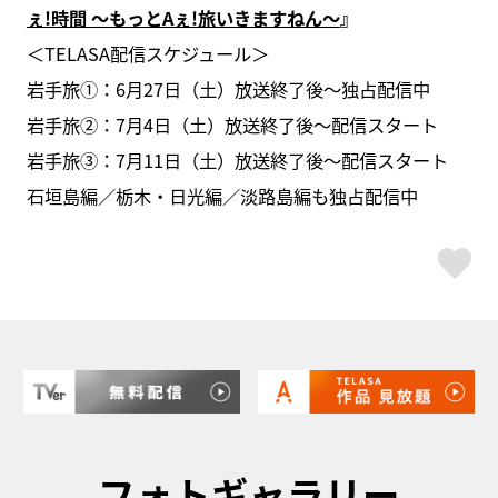
ぇ!時間 ～もっとAぇ!旅いきますねん～
』
＜TELASA配信スケジュール＞
岩手旅①：6月27日（土）放送終了後〜独占配信中
岩手旅②：7月4日（土）放送終了後〜配信スタート
岩手旅③：7月11日（土）放送終了後〜配信スタート
石垣島編／栃木・日光編／淡路島編も独占配信中
ス
フォトギャラリー