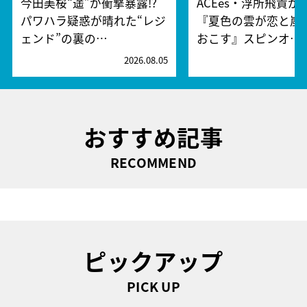
今田美桜“遥”が衝撃暴露!?
ACEes・浮所飛貴が
パワハラ疑惑が晴れた“レジ
『夏色の雲が恋と嵐
ェンド”の裏の…
おこす』スピンオ…
2026.08.05
2
おすすめ記事
RECOMMEND
ピックアップ
PICK UP