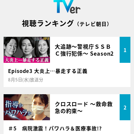
視聴ランキング
（テレビ朝日）
大追跡～警視庁ＳＳＢ
1
Ｃ強行犯係～ Season2
Episode3 大炎上…暴走する正義
8月5日(水)放送分
クロスロード ～救命救
2
急の約束～
＃5 病院激震！パワハラ＆医療事故!?