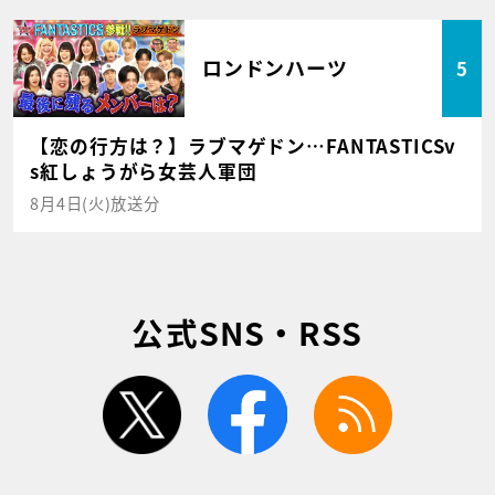
ロンドンハーツ
5
【恋の行方は？】ラブマゲドン…FANTASTICSv
s紅しょうがら女芸人軍団
8月4日(火)放送分
公式SNS・RSS
twitter
facebook
rss