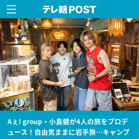
menu
テレ朝POST
Aぇ! group・小島健が4人の旅をプロデ
ュース！自由気ままに岩手旅…キャンプ