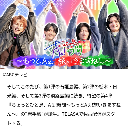
©ABCテレビ
そしてこのたび、第1弾の石垣島編、第2弾の栃木・日
光編、そして第3弾の淡路島編に続き、待望の第4弾
『ちょっとひと息、Aぇ!時間～もっとAぇ!旅いきますね
ん～』の“岩手旅”が誕生。TELASAで独占配信がスター
トする。