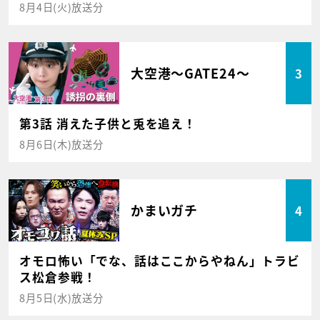
8月4日(火)放送分
大空港～GATE24～
3
第3話 消えた子供と兎を追え！
8月6日(木)放送分
かまいガチ
4
オモロ怖い「でな、話はここからやねん」トラビ
ス松倉参戦！
8月5日(水)放送分