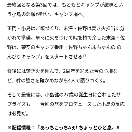
最終回となる第3回では、もともとキャンプが趣味とい
う小島の念願が叶い、キャンプ場へ。
正門・小島はご飯づくり、末澤・佐野は焚き火担当に分
かれて準備。早々に火をつけて暇を持て余した末澤・佐
野は、架空のキャンプ番組「佐野ちゃん末ちゃんの の
んびりキャンプ」をスタートさせる!?
食後には焚き火を囲んで、2周年を迎えた今の心境な
ど、絆の強さを確かめながら4人で語りつくす。
そして最後には、小島健の27歳の誕生日に合わせたサ
プライズも！ 今回の旅をプロデュースした小島の反応
は必見だ。
※配信情報：『
あっちこっちAぇ! ちょっとひと息、A