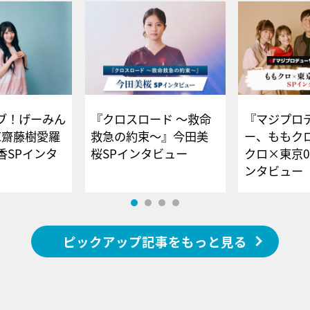
ブ！げーみん
『クロスロード ～救命
『マジプロ
E齋藤樹愛羅
救急の約束～』今田美
ー、ももク
香SPインタ
桜SPインタビュー
クロ×東京0
ンタビュー
ピックアップ記事をもっと見る