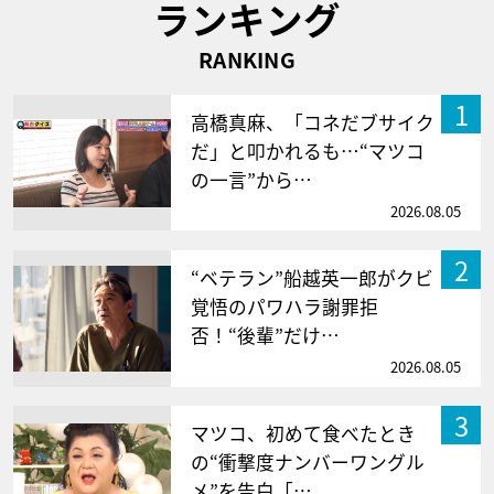
ランキング
RANKING
1
高橋真麻、「コネだブサイク
だ」と叩かれるも…“マツコ
の一言”から…
2026.08.05
2
“ベテラン”船越英一郎がクビ
覚悟のパワハラ謝罪拒
否！“後輩”だけ…
2026.08.05
3
マツコ、初めて食べたとき
の“衝撃度ナンバーワングル
メ”を告白「…