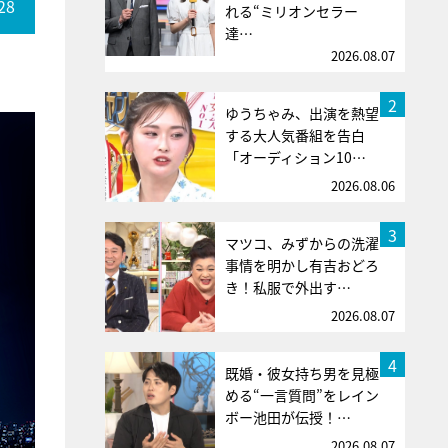
28
れる“ミリオンセラー
達…
2026.08.07
2
ゆうちゃみ、出演を熱望
する大人気番組を告白
「オーディション10…
2026.08.06
3
マツコ、みずからの洗濯
事情を明かし有吉おどろ
き！私服で外出す…
2026.08.07
4
既婚・彼女持ち男を見極
める“一言質問”をレイン
ボー池田が伝授！…
2026.08.07