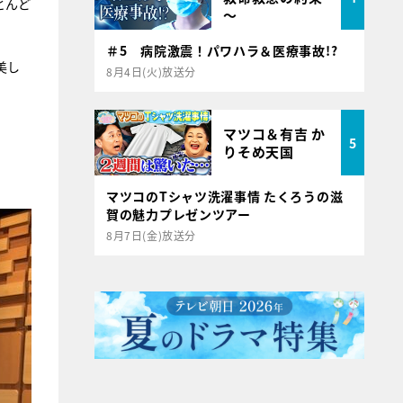
とんど
～
＃5 病院激震！パワハラ＆医療事故!?
美し
8月4日(火)放送分
マツコ＆有吉 か
5
りそめ天国
マツコのTシャツ洗濯事情 たくろうの滋
賀の魅力プレゼンツアー
8月7日(金)放送分