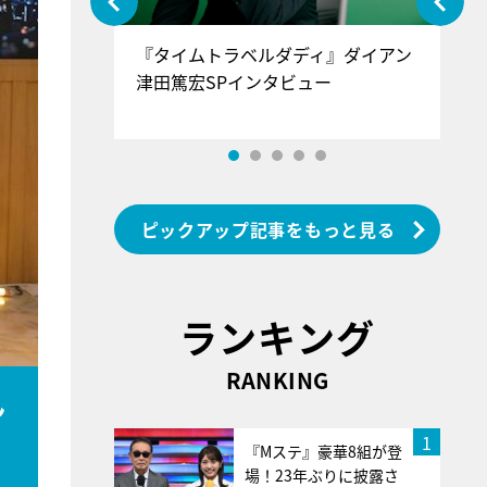
ぐ』＝LOV
『タイムトラベルダディ』ダイアン
『
香SPインタ
津田篤宏SPインタビュー
～
ピックアップ記事をもっと見る
ランキング
RANKING
ん
1
『Mステ』豪華8組が登
場！23年ぶりに披露さ