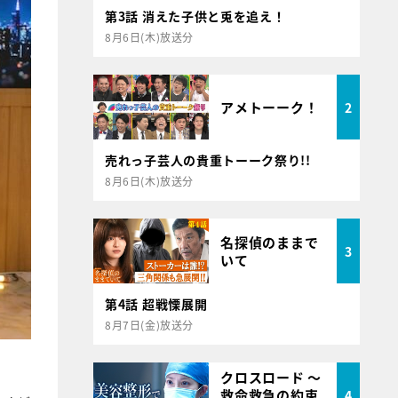
第3話 消えた子供と兎を追え！
8月6日(木)放送分
アメトーーク！
2
売れっ子芸人の貴重トーーク祭り!!
8月6日(木)放送分
名探偵のままで
3
いて
第4話 超戦慄展開
8月7日(金)放送分
。
クロスロード ～
救命救急の約束
4