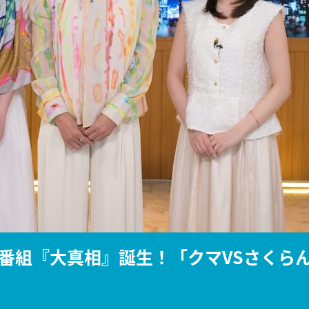
『アイ＝ラブ！げーみん
E齋藤樹愛羅＆佐々木舞
ビュー
番組『大真相』誕生！「クマVSさくら