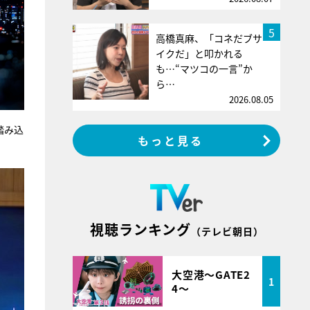
5
高橋真麻、「コネだブサ
イクだ」と叩かれる
も…“マツコの一言”か
ら…
2026.08.05
踏み込
もっと見る
視聴ランキング
（テレビ朝日）
大空港～GATE2
1
4～