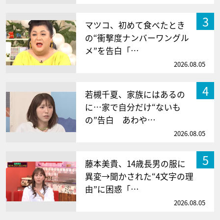
3
マツコ、初めて食べたとき
の“衝撃度ナンバーワングル
メ”を告白「…
2026.08.05
4
若槻千夏、家族にはあるの
に…家で自分だけ“ないも
の”告白 あわや…
2026.08.05
5
藤本美貴、14歳長男の服に
異変→聞かされた“4文字の理
由”に困惑「…
2026.08.05