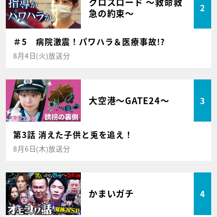
クロスロード ～救命救
2
急の約束～
＃5 病院激震！パワハラ＆医療事故!?
8月4日(火)放送分
大空港～GATE24～
3
第3話 消えた子供と兎を追え！
8月6日(木)放送分
かまいガチ
4