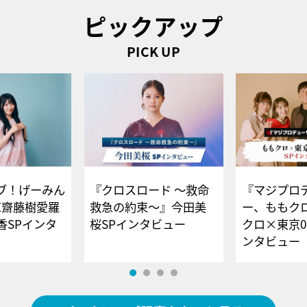
ピックアップ
PICK UP
ブ！げーみん
『クロスロード ～救命
『マジプロ
E齋藤樹愛羅
救急の約束～』今田美
ー、ももク
香SPインタ
桜SPインタビュー
クロ×東京0
ンタビュー