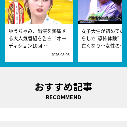
ゆうちゃみ、出演を熱望す
女子大生が初めての
る大人気番組を告白「オー
らしで“恐怖体験” 
ディション10回…
亡くなり…女性の…
2026.08.06
2
おすすめ記事
RECOMMEND