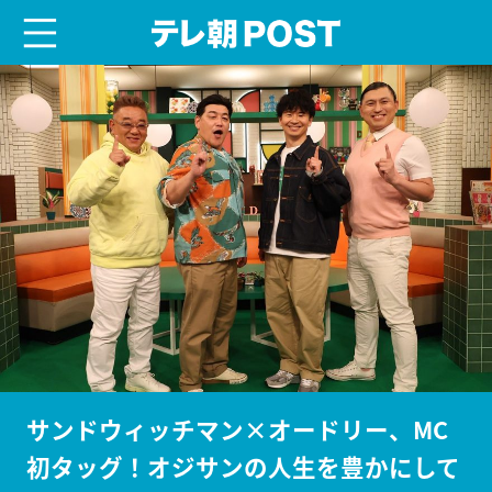
menu
テレ朝POST
サンドウィッチマン×オードリー、MC
初タッグ！オジサンの人生を豊かにして