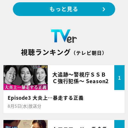
もっと見る
視聴ランキング
（テレビ朝日）
大追跡～警視庁ＳＳＢ
1
Ｃ強行犯係～ Season2
Episode3 大炎上…暴走する正義
8月5日(水)放送分