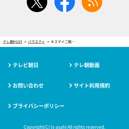
テレ朝POST
バラエティ
キスマイ二階堂、漢字四文字だけの食レポに挑戦！究極の“漢想”考察ゲームが開幕＜ニカゲーム＞
テレビ朝日
テレ朝動画
お問い合わせ
サイト利用規約
プライバシーポリシー
Copyright(C) tv asahi All rights reserved.