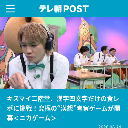
menu
テレ朝POST
キスマイ二階堂、漢字四文字だけの食レ
ポに挑戦！究極の“漢想”考察ゲームが開
幕＜ニカゲーム＞
2026.06.24