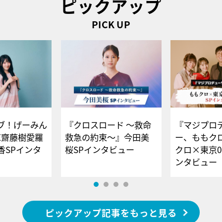
ピックアップ
PICK UP
ブ！げーみん
『クロスロード ～救命
『マジプロ
E齋藤樹愛羅
救急の約束～』今田美
ー、ももク
香SPインタ
桜SPインタビュー
クロ×東京0
ンタビュー
ピックアップ記事をもっと見る