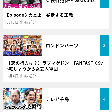
Ｃ強行犯係～ Season2
Episode3 大炎上…暴走する正義
8月5日(水)放送分
ロンドンハーツ
3
【恋の行方は？】ラブマゲドン…FANTASTICSv
s紅しょうがら女芸人軍団
8月4日(火)放送分
テレビ千鳥
4