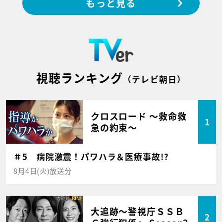
もっと見る
視聴ランキング
（テレビ朝日）
クロスロード ～救命救
1
急の約束～
＃5 病院激震！パワハラ＆医療事故!?
8月4日(火)放送分
大追跡～警視庁ＳＳＢ
2