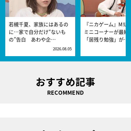
若槻千夏、家族にはあるの
『ニカゲーム』M!L
に…家で自分だけ“ないも
ミニコーナーが最終
の”告白 あわや企…
「居残り勉強」が…
2026.08.05
2
おすすめ記事
RECOMMEND