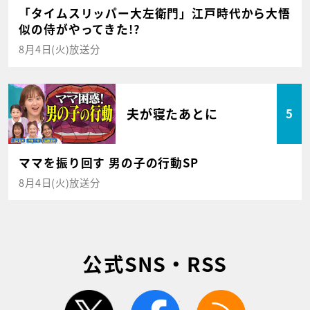
「タイムスリッパー大左衛門」江戸時代から大悟
似の侍がやってきた!?
8月4日(火)放送分
夫が寝たあとに
5
ママを振り回す 男の子の行動SP
8月4日(火)放送分
公式SNS・RSS
twitter
facebook
rss