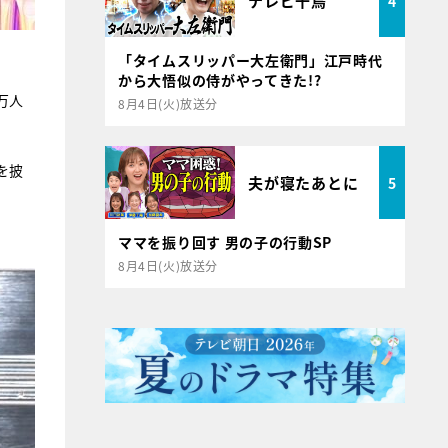
テレビ千鳥
4
「タイムスリッパー大左衛門」江戸時代
から大悟似の侍がやってきた!?
万人
8月4日(火)放送分
を披
夫が寝たあとに
5
ママを振り回す 男の子の行動SP
8月4日(火)放送分