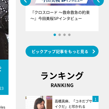
ぐ』＝LOV
『クロスロード ～救命救急の約束
『
香SPインタ
～』今田美桜SPインタビュー
ロ
ン
ピックアップ記事をもっと見る
を
ランキング
RANKING
23
1
高橋真麻、「コネだブサ
イクだ」と叩かれる
es