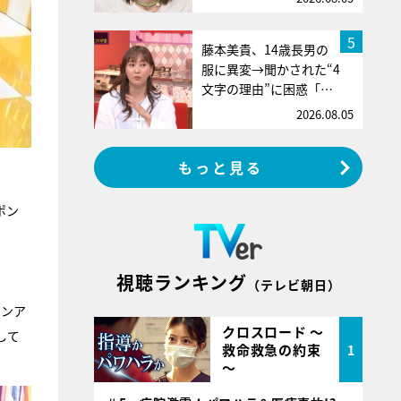
5
藤本美貴、14歳長男の
服に異変→聞かされた“4
文字の理由”に困惑「…
2026.08.05
もっと見る
ポン
視聴ランキング
（テレビ朝日）
ランア
クロスロード ～
して
救命救急の約束
1
～