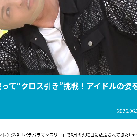
『アイ＝ラブ！げーみん
E齋藤樹愛羅＆佐々木舞
ビュー
を被って“クロス引き”挑戦！アイドルの姿
2026.06.
ンジ枠「バラバラマンスリー」で6月の火曜日に放送されてきたtimel