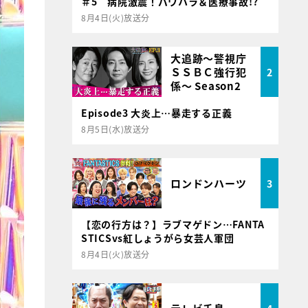
＃5 病院激震！パワハラ＆医療事故!?
8月4日(火)放送分
大追跡～警視庁
ＳＳＢＣ強行犯
2
係～ Season2
Episode3 大炎上…暴走する正義
8月5日(水)放送分
ロンドンハーツ
3
【恋の行方は？】ラブマゲドン…FANTA
STICSvs紅しょうがら女芸人軍団
8月4日(火)放送分