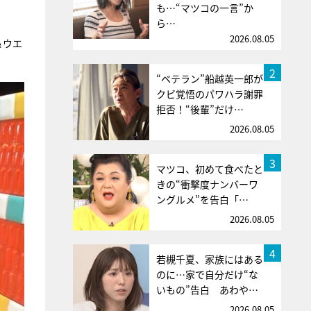
も…“マツコの一言”か
ら…
2026.08.05
＆ウエ
2
“ベテラン”船越英一郎が
クビ覚悟のパワハラ謝罪
拒否！“後輩”だけ…
2026.08.05
3
マツコ、初めて食べたと
きの“衝撃度ナンバーワ
ングルメ”を告白「…
2026.08.05
4
若槻千夏、家族にはある
のに…家で自分だけ“な
いもの”告白 あわや…
2026.08.05