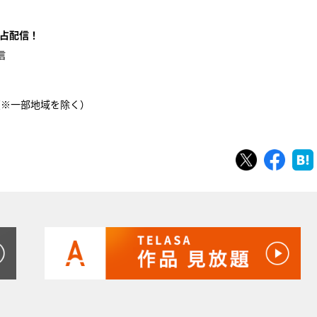
占配信！
信
系（※一部地域を除く）
ツイート
シェ