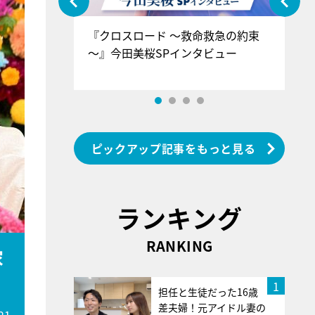
ぐ』＝LOV
『クロスロード ～救命救急の約束
『
香SPインタ
～』今田美桜SPインタビュー
ロ
ン
ピックアップ記事をもっと見る
ランキング
RANKING
家
1
担任と生徒だった16歳
差夫婦！元アイドル妻の