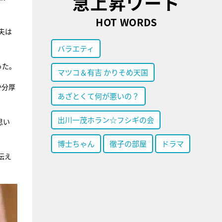
急上昇ワード
HOT WORDS
夫は
バラエティ
った。
マツコ＆有吉 かりそめ天国
か分厚
あざとくて何が悪いの？
出川一茂ホラン☆フシギの会
思い
博士ちゃん
徹子の部屋
ドラマ
伝え