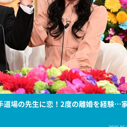
『アイ＝ラブ！げーみん
E齋藤樹愛羅＆佐々木舞
ビュー
手道場の先生に恋！2度の離婚を経験…