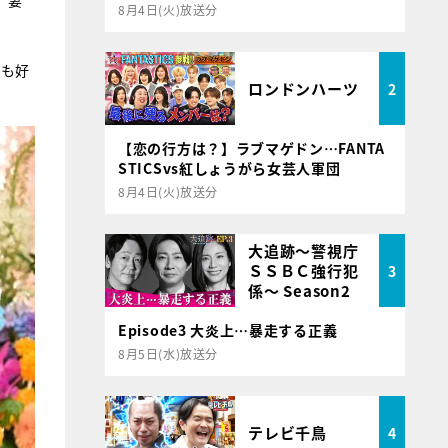
、妻
8月4日(火)放送分
夫も好
ロンドンハーツ
2
【恋の行方は？】ラブマゲドン…FANTA
STICSvs紅しょうがら女芸人軍団
8月4日(火)放送分
大追跡～警視庁
ＳＳＢＣ強行犯
3
係～ Season2
Episode3 大炎上…暴走する正義
8月5日(水)放送分
テレビ千鳥
4