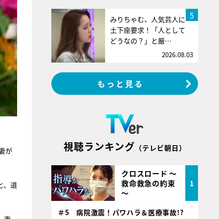
5
みりちゃむ、人気芸人に
土下座要求！「人として
どうなの？」と厳…
2026.08.03
もっと見る
視聴ランキング
（テレビ朝日）
妻が
クロスロード ～
救命救急の約束
1
と、道
～
＃5 病院激震！パワハラ＆医療事故!?