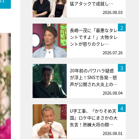
21
猛アタックで成就し…
2026.08.03
2
長嶋一茂に「最悪なタレ
ントですよ！」大物タレ
ントが怒りのクレ…
2026.07.26
3
20年前のパワハラ疑惑
が浮上！SNSで告発…怒
声が公開され大炎上の…
2026.08.04
4
U字工事、『かりそめ天
国』ロケ中にまさかの大
失言！熟練大将の顔…
2026.08.01