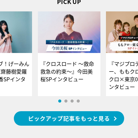
PICK UP
ブ！げーみん
『クロスロード ～救命
『マジプロ
E齋藤樹愛羅
救急の約束～』今田美
ー、ももク
香SPインタ
桜SPインタビュー
クロ×東京0
ンタビュー
ピックアップ記事をもっと見る