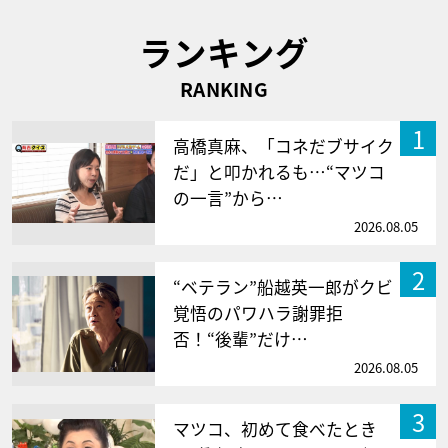
ランキング
RANKING
1
高橋真麻、「コネだブサイク
だ」と叩かれるも…“マツコ
の一言”から…
2026.08.05
2
“ベテラン”船越英一郎がクビ
覚悟のパワハラ謝罪拒
否！“後輩”だけ…
2026.08.05
3
マツコ、初めて食べたとき