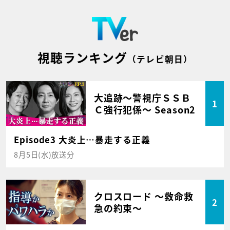
視聴ランキング
（テレビ朝日）
大追跡～警視庁ＳＳＢ
1
Ｃ強行犯係～ Season2
Episode3 大炎上…暴走する正義
8月5日(水)放送分
クロスロード ～救命救
2
急の約束～