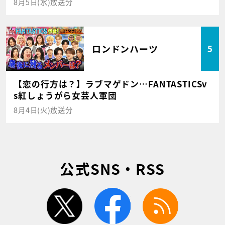
8月5日(水)放送分
ロンドンハーツ
5
【恋の行方は？】ラブマゲドン…FANTASTICSv
s紅しょうがら女芸人軍団
8月4日(火)放送分
公式SNS・RSS
twitter
facebook
rss