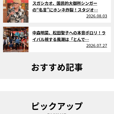
スガシカオ、国民的大御所シンガー
の“名言”にホンネ炸裂！スタジオ…
2026.08.03
サムネイル
中森明菜、松田聖子への本音ポロリ！ラ
イバル視する風潮は「とんで…
2026.07.27
おすすめ記事
ピックアップ