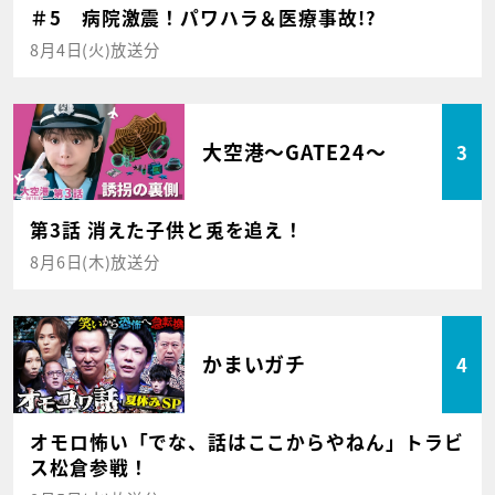
＃5 病院激震！パワハラ＆医療事故!?
8月4日(火)放送分
大空港～GATE24～
3
第3話 消えた子供と兎を追え！
8月6日(木)放送分
かまいガチ
4
オモロ怖い「でな、話はここからやねん」トラビ
ス松倉参戦！