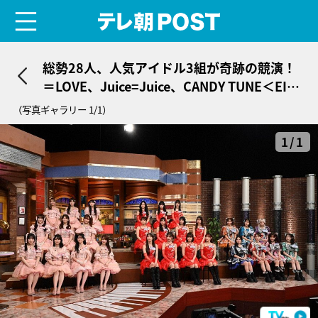
menu
テレ朝POST
総勢28人、人気アイドル3組が奇跡の競演！
＝LOVE、Juice=Juice、CANDY TUNE＜EIG
HT-JAM＞
（写真ギャラリー 1/1）
1/1