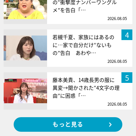
の“衝撃度ナンバーワングル
メ”を告白「…
2026.08.05
4
若槻千夏、家族にはあるの
に…家で自分だけ“ないも
の”告白 あわや…
2026.08.05
5
藤本美貴、14歳長男の服に
異変→聞かされた“4文字の理
由”に困惑「…
2026.08.05
もっと見る