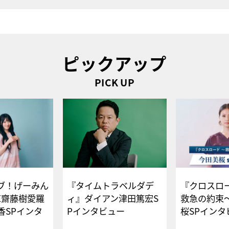
ピックアップ
PICK UP
ブ！げーみん
『タイムトラベルダデ
『クロスロー
E齋藤樹愛羅
ィ』ダイアン津田篤宏S
救急の約束
香SPインタ
Pインタビュー
桜SPイ