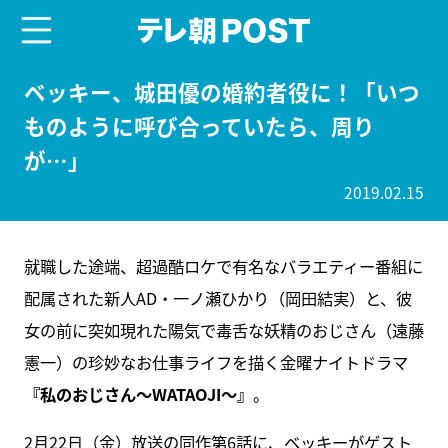
menu
テレ朝POST
ベッキー、城田優の婚約者役に！「いつ
ものように呼び合っていたら、周り
が…」
2019.02.15
就職した途端、超過酷ロケで有名なバラエティー番組に
配属された新人AD・一ノ瀬ひかり（岡田結実）と、彼
女の前に突如現れた陽気で毒舌な妖精のおじさん（遠藤
憲一）の珍妙なお仕事ライフを描く金曜ナイトドラマ
『私のおじさん～WATAOJI～』
。
2月22日（金）放送の同作第6話に、ベッキーがゲスト