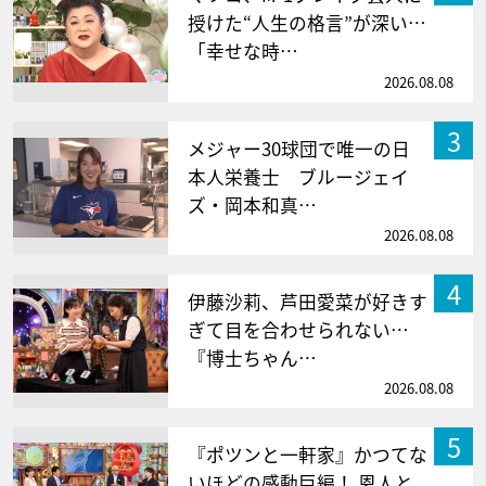
授けた“人生の格言”が深い…
「幸せな時…
2026.08.08
3
メジャー30球団で唯一の日
本人栄養士 ブルージェイ
ズ・岡本和真…
2026.08.08
4
伊藤沙莉、芦田愛菜が好きす
ぎて目を合わせられない…
『博士ちゃん…
2026.08.08
5
『ポツンと一軒家』かつてな
いほどの感動巨編！ 恩人と