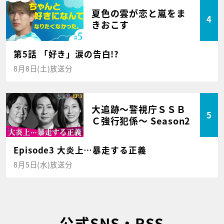
夏色の雲が恋と嵐をま
4
きおこす
第5話 「好き」涙の告白!?
8月8日(土)放送分
大追跡～警視庁ＳＳＢ
5
Ｃ強行犯係～ Season2
Episode3 大炎上…暴走する正義
8月5日(水)放送分
公式SNS・RSS