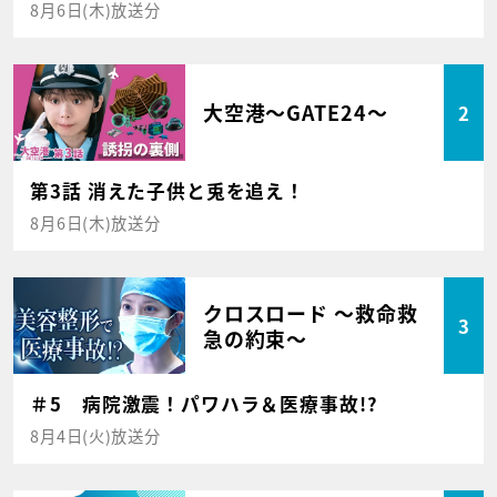
8月6日(木)放送分
大空港～GATE24～
2
第3話 消えた子供と兎を追え！
8月6日(木)放送分
クロスロード ～救命救
3
急の約束～
＃5 病院激震！パワハラ＆医療事故!?
8月4日(火)放送分