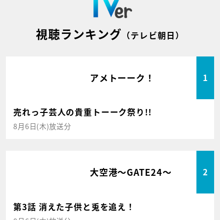
視聴ランキング
（テレビ朝日）
アメトーーク！
1
売れっ子芸人の貴重トーーク祭り!!
8月6日(木)放送分
大空港～GATE24～
2
第3話 消えた子供と兎を追え！