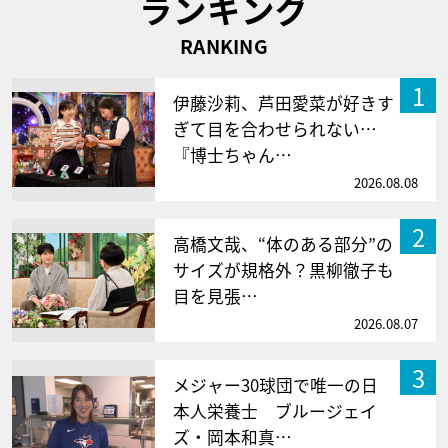
ランキング
RANKING
1
伊藤沙莉、芦田愛菜が好きす
ぎて目を合わせられない…
『博士ちゃん…
2026.08.08
2
高橋文哉、“体のある部分”の
サイズが規格外？黒柳徹子も
目を見張…
2026.08.07
3
メジャー30球団で唯一の日
本人栄養士 ブルージェイ
ズ・岡本和真…