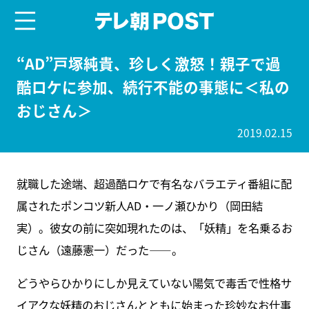
menu
テレ朝POST
“AD”戸塚純貴、珍しく激怒！親子で過
酷ロケに参加、続行不能の事態に＜私の
おじさん＞
2019.02.15
就職した途端、超過酷ロケで有名なバラエティ番組に配
属されたポンコツ新人AD・一ノ瀬ひかり（岡田結
実）。彼女の前に突如現れたのは、「妖精」を名乗るお
じさん（遠藤憲一）だった――。
どうやらひかりにしか見えていない陽気で毒舌で性格サ
イアクな妖精のおじさんとともに始まった珍妙なお仕事