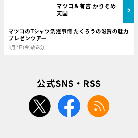
マツコ＆有吉 かりそめ
5
天国
マツコのTシャツ洗濯事情 たくろうの滋賀の魅力
プレゼンツアー
8月7日(金)放送分
公式SNS・RSS
twitter
facebook
rss