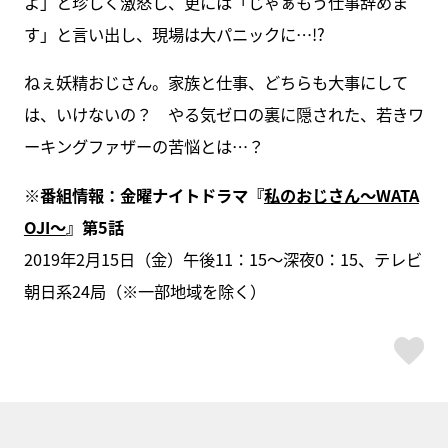
よ」と珍しく激怒し、更には「じゃぁもう仕事辞めま
す」と言い出し、現場は大パニックに…!?
ねぇ妖精おじさん。家族と仕事、どちらも大事にして
は、いけないの？ やる気ゼロの裏に隠された、若きワ
ーキングファザーの苦悩とは…？
※番組情報：金曜ナイトドラマ『
私のおじさん～WATA
OJI～
』第5話
2019年2月15日（金）午後11：15～深夜0：15、テレビ
朝日系24局（※一部地域を除く）
ス