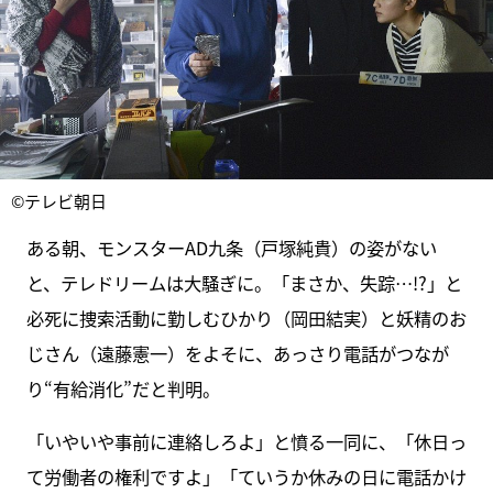
©テレビ朝日
ある朝、モンスターAD九条（戸塚純貴）の姿がない
と、テレドリームは大騒ぎに。「まさか、失踪…!?」と
必死に捜索活動に勤しむひかり（岡田結実）と妖精のお
じさん（遠藤憲一）をよそに、あっさり電話がつなが
り“有給消化”だと判明。
「いやいや事前に連絡しろよ」と憤る一同に、「休日っ
て労働者の権利ですよ」「ていうか休みの日に電話かけ