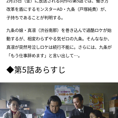
2月15日（金）に放送される同作の第5話では、働き方
改革を盾にするモンスターAD・九条（戸塚純貴）が、
子持ちであることが判明する。
九条の娘・真凛（渋谷南那）を巻き込んで過酷ロケが始
動するが、相変わらずやる気ゼロの九条。そんななか、
真凛が突然号泣しロケは続行不能に。さらには、九条が
「もう仕事辞めます」と言い出して…。
◆第5話あらすじ