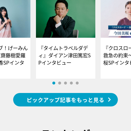
ブ！げーみん
『タイムトラベルダデ
『クロスロー
E齋藤樹愛羅
ィ』ダイアン津田篤宏S
救急の約束
香SPインタ
Pインタビュー
桜SPイ
ピックアップ記事をもっと見る