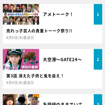
アメトーーク！
1
売れっ子芸人の貴重トーーク祭り!!
8月6日(木)放送分
大空港～GATE24～
2
第3話 消えた子供と兎を追え！
8月6日(木)放送分
名探偵のままでいて
3