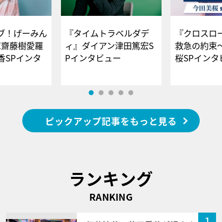
ブ！げーみん
『タイムトラベルダデ
『クロスロー
E齋藤樹愛羅
ィ』ダイアン津田篤宏S
救急の約束
香SPインタ
Pインタビュー
桜SPイ
ピックアップ記事をもっと見る
ランキング
RANKING
1