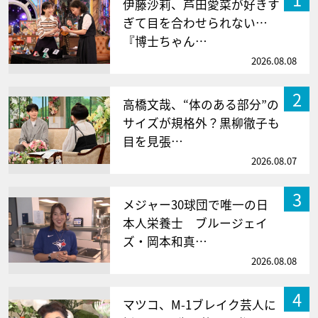
伊藤沙莉、芦田愛菜が好きす
ぎて目を合わせられない…
『博士ちゃん…
2026.08.08
2
高橋文哉、“体のある部分”の
サイズが規格外？黒柳徹子も
目を見張…
2026.08.07
3
メジャー30球団で唯一の日
本人栄養士 ブルージェイ
ズ・岡本和真…
2026.08.08
4
マツコ、M-1ブレイク芸人に