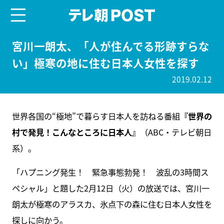
menu
テレ朝POST
宮川一朗太、「人が住んでる形跡すらな
い」極寒の地に住む日本人女性を探す
2019.02.12
世界各国の“極地”で暮らす日本人を訪ねる番組
『世界の
村で発見！こんなところに日本人』
（ABC・テレビ朝日
系）。
「ハプニング発生！ 緊急事態勃発！ 波乱の3時間ス
ペシャル」と題した2月12日（火）の放送では、宮川一
朗太が極寒のアラスカ、氷点下の森に住む日本人女性を
探しに向かう。