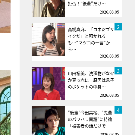
拒否！“後輩”だけ…
2026.08.05
2
高橋真麻、「コネだブサ
イクだ」と叩かれる
も…“マツコの一言”か
ら…
2026.08.05
3
川田裕美、洗濯物がなぜ
か真っ赤に！原因は息子
のポケットの中身…
2026.08.05
4
“後輩”今田美桜、“先輩
のパワハラ問題”に持論
「被害者の話だけで…
2026.08.05