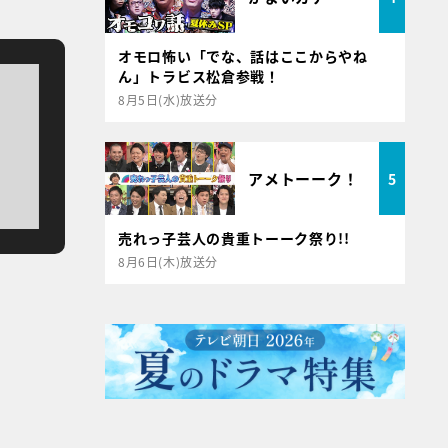
オモロ怖い「でな、話はここからやね
ん」トラビス松倉参戦！
8月5日(水)放送分
アメトーーク！
5
売れっ子芸人の貴重トーーク祭り!!
8月6日(木)放送分