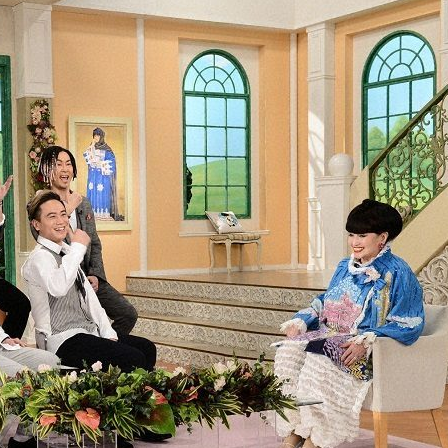
『アイ＝ラブ！げーみん
E齋藤樹愛羅＆佐々木舞
ビュー