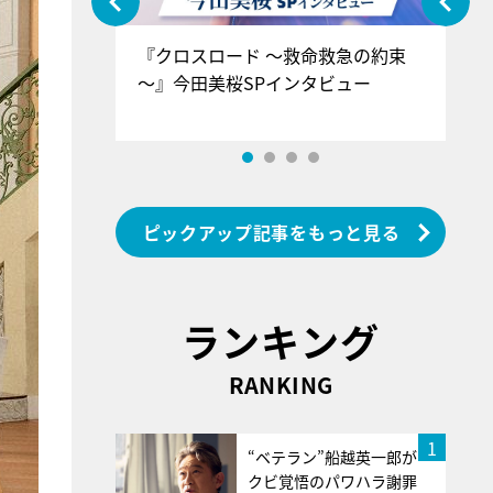
ぐ』＝LOV
『クロスロード ～救命救急の約束
『
香SPインタ
～』今田美桜SPインタビュー
ロ
ン
ピックアップ記事をもっと見る
ランキング
RANKING
1
“ベテラン”船越英一郎が
クビ覚悟のパワハラ謝罪