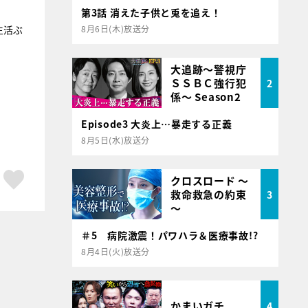
第3話 消えた子供と兎を追え！
生活ぶ
8月6日(木)放送分
大追跡～警視庁
ＳＳＢＣ強行犯
2
係～ Season2
Episode3 大炎上…暴走する正義
8月5日(水)放送分
ア
はてブ
スキボタン
クロスロード ～
救命救急の約束
3
～
＃5 病院激震！パワハラ＆医療事故!?
8月4日(火)放送分
かまいガチ
4