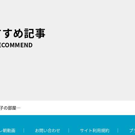
すすめ記事
ECOMMEND
ISSAは20年ぶり！DA PUMPが『徹子の部屋』に。「辞めようとも思ったこともあった」
レ朝動画
お問い合わせ
サイト利用規約
プ