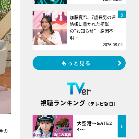
5
加藤夏希、7歳長男の連
絡帳に書かれた衝撃
の“お知らせ” 原因不
明…
2026.08.05
もっと見る
視聴ランキング
（テレビ朝日）
大空港～GATE2
1
4～
今の