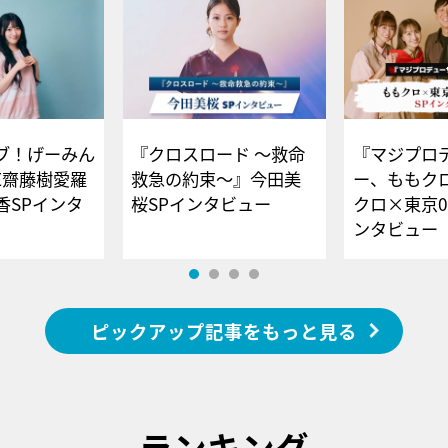
ブ！げーみん
『クロスロード ～救命
『マジプロ
E齋藤樹愛羅
救急の約束～』今田美
ー、ももク
香SPインタ
桜SPインタビュー
クロ×東京0
ンタビュー
ピックアップ記事をもっと見る
ランキング