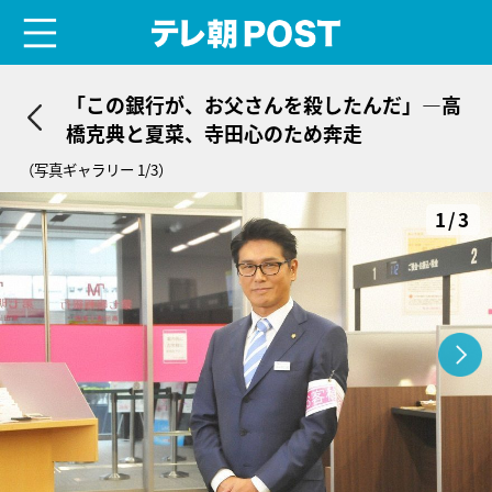
menu
テレ朝POST
「この銀行が、お父さんを殺したんだ」―高
橋克典と夏菜、寺田心のため奔走
（写真ギャラリー 1/3）
1/3