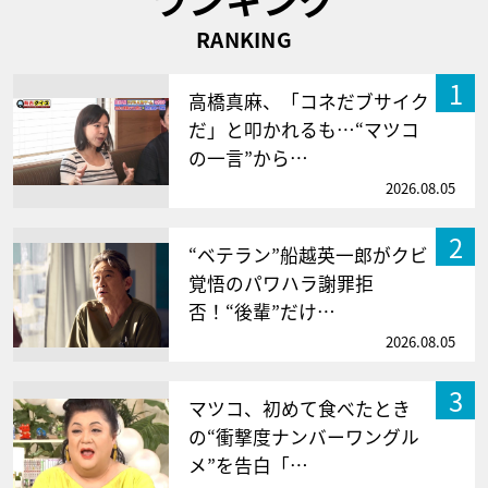
RANKING
1
高橋真麻、「コネだブサイク
だ」と叩かれるも…“マツコ
の一言”から…
2026.08.05
2
“ベテラン”船越英一郎がクビ
覚悟のパワハラ謝罪拒
否！“後輩”だけ…
2026.08.05
3
マツコ、初めて食べたとき
の“衝撃度ナンバーワングル
メ”を告白「…