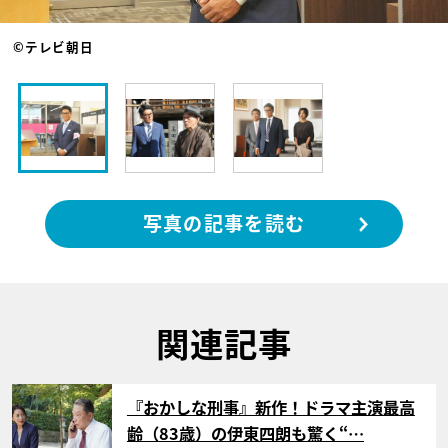
©テレビ朝日
写真の記事を読む
関連記事
サムネイル
『おかしな刑事』新作！ドラマ主演最高
齢（83歳）の伊東四朗も驚く“…