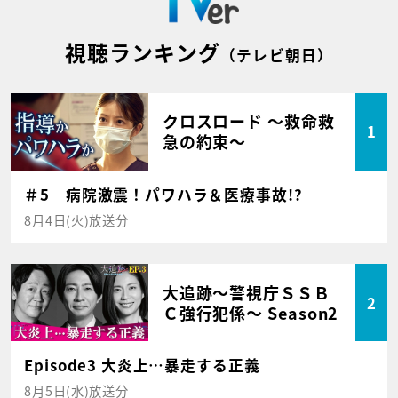
視聴ランキング
（テレビ朝日）
クロスロード ～救命救
1
急の約束～
＃5 病院激震！パワハラ＆医療事故!?
8月4日(火)放送分
大追跡～警視庁ＳＳＢ
2
Ｃ強行犯係～ Season2
Episode3 大炎上…暴走する正義
8月5日(水)放送分