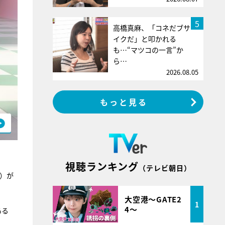
5
高橋真麻、「コネだブサ
イクだ」と叩かれる
も…“マツコの一言”か
ら…
2026.08.05
もっと見る
視聴ランキング
（テレビ朝日）
ス）が
大空港～GATE2
1
4～
ある