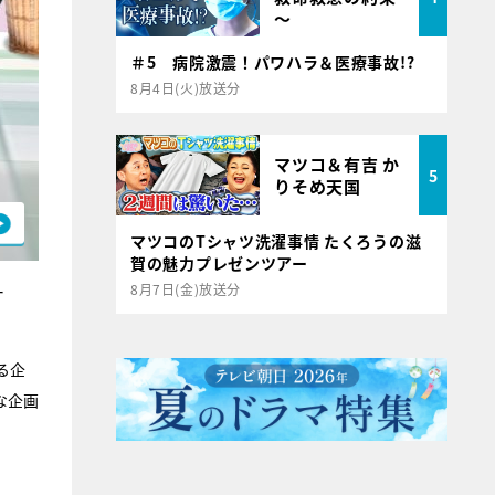
～
＃5 病院激震！パワハラ＆医療事故!?
8月4日(火)放送分
マツコ＆有吉 か
5
りそめ天国
マツコのTシャツ洗濯事情 たくろうの滋
賀の魅力プレゼンツアー
8月7日(金)放送分
ー
る企
な企画