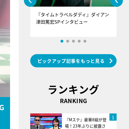
ぐ』＝LOV
『タイムトラベルダディ』ダイアン
『
香SPインタ
津田篤宏SPインタビュー
～
ピックアップ記事をもっと見る
ランキング
RANKING
G
1
『Mステ』豪華8組が登
場！23年ぶりに披露さ