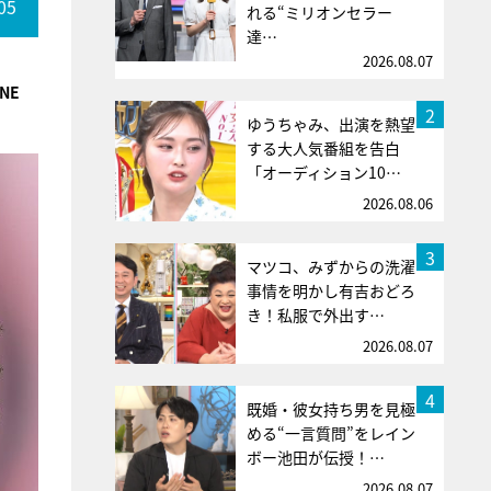
05
れる“ミリオンセラー
達…
2026.08.07
NE
2
ゆうちゃみ、出演を熱望
する大人気番組を告白
「オーディション10…
2026.08.06
3
マツコ、みずからの洗濯
事情を明かし有吉おどろ
き！私服で外出す…
2026.08.07
4
既婚・彼女持ち男を見極
める“一言質問”をレイン
ボー池田が伝授！…
2026.08.07