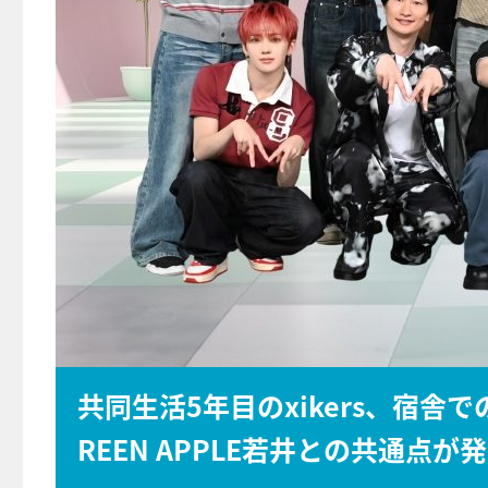
共同生活5年目のxikers、宿舎
REEN APPLE若井との共通点が