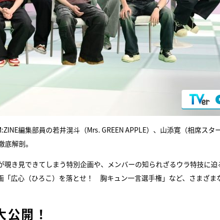
INE編集部員の若井滉斗（Mrs. GREEN APPLE）、山添寛（相席スタ
徹底解剖。
が覗き見できてしまう特別企画や、メンバーの知られざるウラ特技に迫
画「広心（ひろこ）を落とせ！ 胸キュン一言選手権」など、さまざま
大公開！