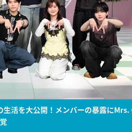
『アイ＝ラブ！げーみん
E齋藤樹愛羅＆佐々木舞
ビュー
での生活を大公開！メンバーの暴露にMrs. 
発覚