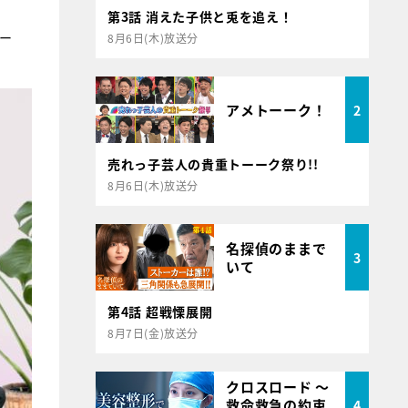
第3話 消えた子供と兎を追え！
ー
8月6日(木)放送分
アメトーーク！
2
売れっ子芸人の貴重トーーク祭り!!
8月6日(木)放送分
名探偵のままで
3
いて
第4話 超戦慄展開
8月7日(金)放送分
クロスロード ～
救命救急の約束
4