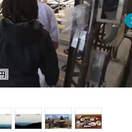
『アイ＝ラブ！げーみん
E齋藤樹愛羅＆佐々木舞
ビュー