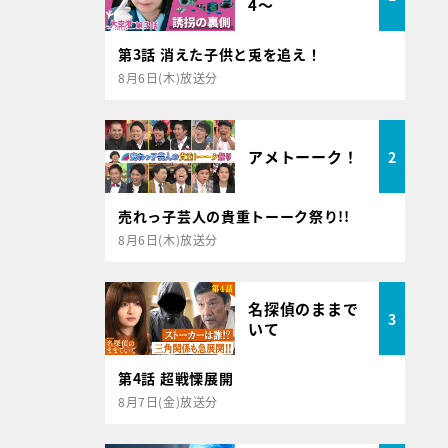
4～
第3話 消えた子供と兎を追え！
8月6日(木)放送分
アメトーーク！
2
売れっ子芸人の貴重トーーク祭り!!
8月6日(木)放送分
名探偵のままで
3
いて
第4話 超戦慄展開
8月7日(金)放送分