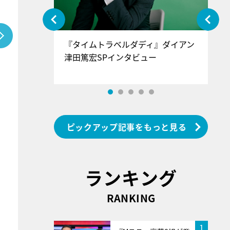
ぐ』＝LOV
『タイムトラベルダディ』ダイアン
『
香SPインタ
津田篤宏SPインタビュー
～
ピックアップ記事をもっと見る
ランキング
RANKING
1