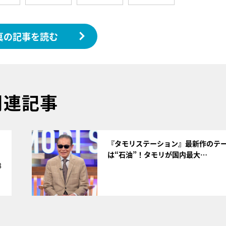
真の記事を読む
関連記事
サムネイル
く
『タモリステーション』最新作のテ
は“石油”！タモリが国内最大…
8