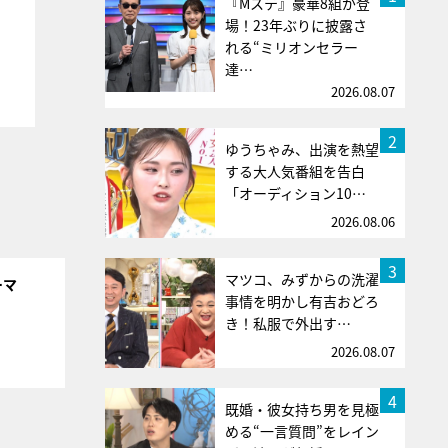
『Mステ』豪華8組が登
場！23年ぶりに披露さ
れる“ミリオンセラー
達…
2026.08.07
2
ゆうちゃみ、出演を熱望
する大人気番組を告白
「オーディション10…
2026.08.06
3
マツコ、みずからの洗濯
ーマ
事情を明かし有吉おどろ
き！私服で外出す…
2026.08.07
4
既婚・彼女持ち男を見極
める“一言質問”をレイン