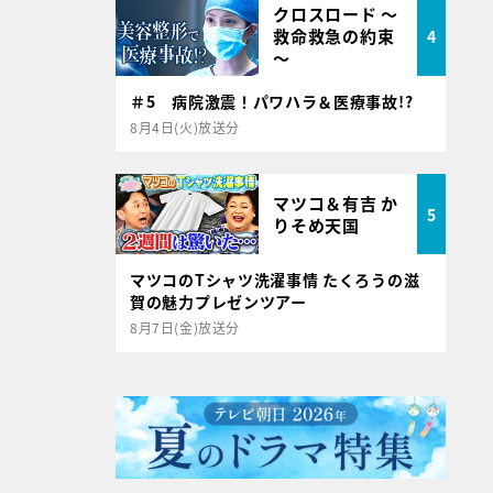
クロスロード ～
救命救急の約束
4
～
＃5 病院激震！パワハラ＆医療事故!?
8月4日(火)放送分
マツコ＆有吉 か
5
りそめ天国
マツコのTシャツ洗濯事情 たくろうの滋
賀の魅力プレゼンツアー
8月7日(金)放送分