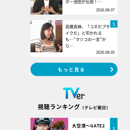
ボー池田が伝授！…
2026.08.07
5
高橋真麻、「コネだブサ
イクだ」と叩かれる
も…“マツコの一言”か
ら…
2026.08.05
もっと見る
視聴ランキング
（テレビ朝日）
大空港～GATE2
1