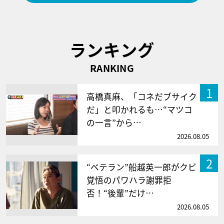
ランキング
RANKING
1
高橋真麻、「コネだブサイク
だ」と叩かれるも…“マツコ
の一言”から…
2026.08.05
2
“ベテラン”船越英一郎がクビ
覚悟のパワハラ謝罪拒
否！“後輩”だけ…
2026.08.05