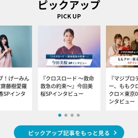
ピックアップ
PICK UP
ブ！げーみん
『クロスロード ～救命
『マジプロ
E齋藤樹愛羅
救急の約束～』今田美
ー、ももク
香SPインタ
桜SPインタビュー
クロ×東京0
ンタビュー
ピックアップ記事をもっと見る