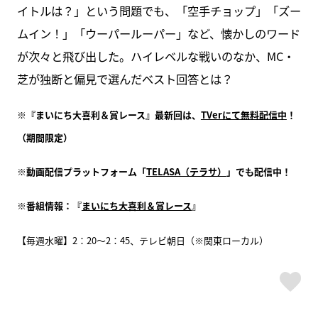
イトルは？」という問題でも、「空手チョップ」「ズー
ムイン！」「ウーパールーパー」など、懐かしのワード
が次々と飛び出した。ハイレベルな戦いのなか、MC・
芝が独断と偏見で選んだベスト回答とは？
※『まいにち大喜利＆賞レース』最新回は、
TVerにて無料配信中
！
（期間限定）
※動画配信プラットフォーム「
TELASA（テラサ）
」でも配信中！
※番組情報：『
まいにち大喜利＆賞レース
』
【毎週水曜】2：20～2：45、テレビ朝日（※関東ローカル）
ス