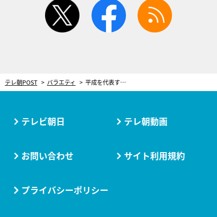
twitter
facebook
rss
テレ朝POST
バラエティ
平成を代表する女性芸人（51歳）が全盛期を激白「『カモ〜ン』でマンション買えた」
テレビ朝日
テレ朝動画
お問い合わせ
サイト利用規約
プライバシーポリシー