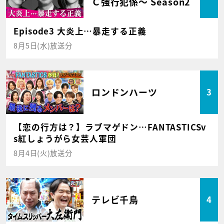
Ｃ強行犯係～ Season2
Episode3 大炎上…暴走する正義
8月5日(水)放送分
ロンドンハーツ
3
【恋の行方は？】ラブマゲドン…FANTASTICSv
s紅しょうがら女芸人軍団
8月4日(火)放送分
テレビ千鳥
4