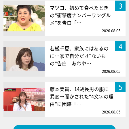
3
マツコ、初めて食べたとき
の“衝撃度ナンバーワングル
メ”を告白「…
2026.08.05
4
若槻千夏、家族にはあるの
に…家で自分だけ“ないも
の”告白 あわや…
2026.08.05
5
藤本美貴、14歳長男の服に
異変→聞かされた“4文字の理
由”に困惑「…
2026.08.05