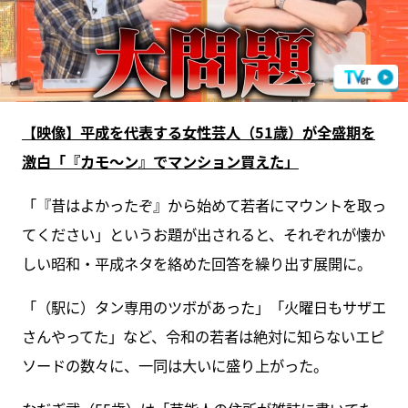
【映像】平成を代表する女性芸人（51歳）が全盛期を
激白「『カモ〜ン』でマンション買えた」
「『昔はよかったぞ』から始めて若者にマウントを取っ
てください」というお題が出されると、それぞれが懐か
しい昭和・平成ネタを絡めた回答を繰り出す展開に。
「（駅に）タン専用のツボがあった」「火曜日もサザエ
さんやってた」など、令和の若者は絶対に知らないエピ
ソードの数々に、一同は大いに盛り上がった。