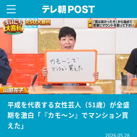
menu
テレ朝POST
平成を代表する女性芸人（51歳）が全盛
期を激白「『カモ〜ン』でマンション買
えた」
2026.05.28