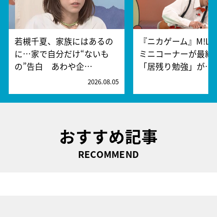
若槻千夏、家族にはあるの
『ニカゲーム』M!L
に…家で自分だけ“ないも
ミニコーナーが最終
の”告白 あわや企…
「居残り勉強」が…
2026.08.05
2
おすすめ記事
RECOMMEND