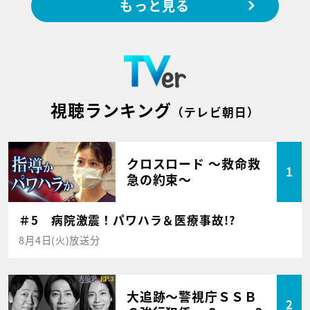
もっと見る
視聴ランキング
（テレビ朝日）
クロスロード ～救命救
1
急の約束～
＃5 病院激震！パワハラ＆医療事故!?
8月4日(火)放送分
大追跡～警視庁ＳＳＢ
2