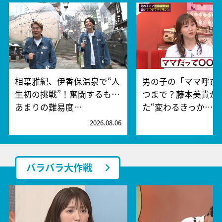
相葉雅紀、伊香保温泉で“人
男の子の「ママ呼び
生初の挑戦”！奮闘するも…
つまで？藤本美貴が
あまりの難易度…
た“変わるきっか…
2026.08.06
2
バラバラ大作戦