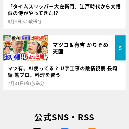
「タイムスリッパー大左衛門」江戸時代から大悟
似の侍がやってきた!?
8月4日(火)放送分
マツコ＆有吉 かりそめ
5
天国
マツ有、AI使ってる？ U字工事の敵情視察 長崎
編 熊プロ、料理を習う
7月31日(金)放送分
公式SNS・RSS