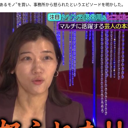
“あるモノ”を買い、事務所から怒られたというエピソードを明かした。
『アイ＝ラブ！げーみん
E齋藤樹愛羅＆佐々木舞
ビュー