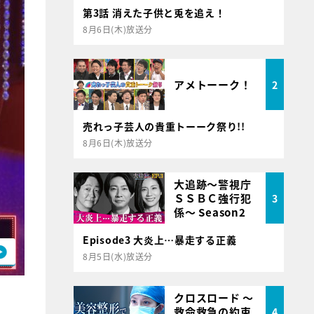
第3話 消えた子供と兎を追え！
8月6日(木)放送分
アメトーーク！
2
売れっ子芸人の貴重トーーク祭り!!
8月6日(木)放送分
大追跡～警視庁
ＳＳＢＣ強行犯
3
係～ Season2
Episode3 大炎上…暴走する正義
8月5日(水)放送分
クロスロード ～
救命救急の約束
4