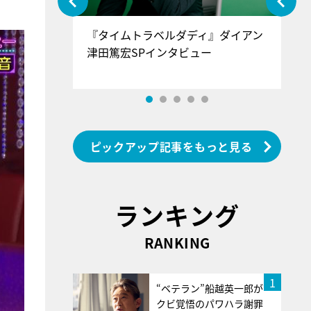
ぐ』＝LOV
『タイムトラベルダディ』ダイアン
『
香SPインタ
津田篤宏SPインタビュー
～
ピックアップ記事をもっと見る
ランキング
RANKING
1
“ベテラン”船越英一郎が
クビ覚悟のパワハラ謝罪