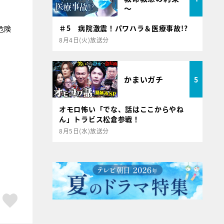
～
＃5 病院激震！パワハラ＆医療事故!?
危険
8月4日(火)放送分
かまいガチ
5
オモロ怖い「でな、話はここからやね
ん」トラビス松倉参戦！
8月5日(水)放送分
ア
はてブ
スキボタン