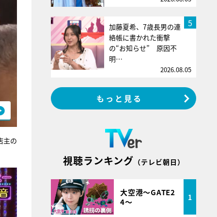
5
加藤夏希、7歳長男の連
絡帳に書かれた衝撃
の“お知らせ” 原因不
明…
2026.08.05
もっと見る
店主の
視聴ランキング
（テレビ朝日）
大空港～GATE2
1
4～