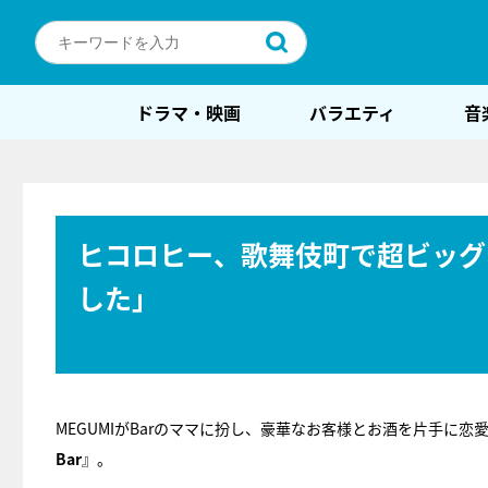
ドラマ・映画
バラエティ
音
ヒコロヒー、歌舞伎町で超ビッグ
した」
MEGUMIがBarのママに扮し、豪華なお客様とお酒を片手に
Bar
』。