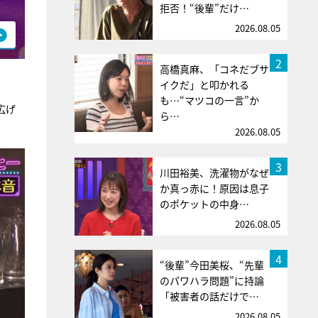
拒否！“後輩”だけ…
2026.08.05
2
高橋真麻、「コネだブサ
イクだ」と叩かれる
も…“マツコの一言”か
広げ
ら…
2026.08.05
3
川田裕美、洗濯物がなぜ
か真っ赤に！原因は息子
のポケットの中身…
2026.08.05
4
“後輩”今田美桜、“先輩
のパワハラ問題”に持論
「被害者の話だけで…
2026.08.05