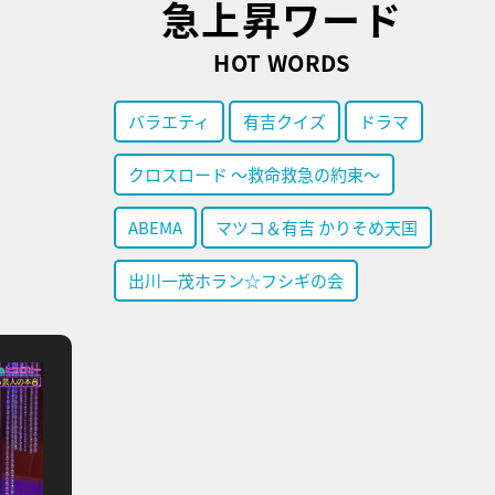
急上昇ワード
HOT WORDS
バラエティ
有吉クイズ
ドラマ
クロスロード ～救命救急の約束～
ABEMA
マツコ＆有吉 かりそめ天国
出川一茂ホラン☆フシギの会