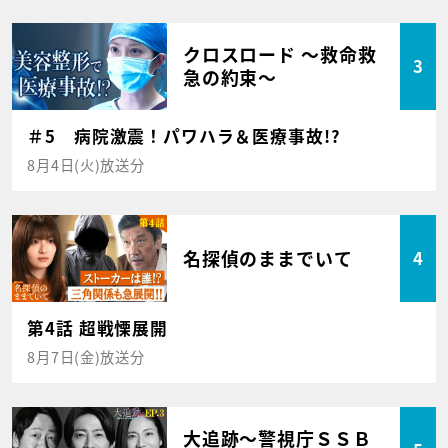
クロスロード ～救命救
3
急の約束～
＃5 病院激震！パワハラ＆医療事故!?
8月4日(火)放送分
名探偵のままでいて
4
第4話 超戦慄展開
8月7日(金)放送分
大追跡～警視庁ＳＳＢ