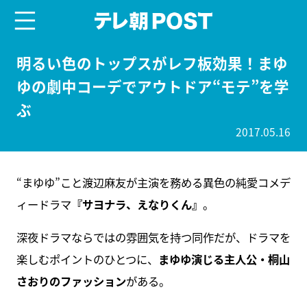
menu
テレ朝POST
明るい色のトップスがレフ板効果！まゆ
ゆの劇中コーデでアウトドア“モテ”を学
ぶ
2017.05.16
“まゆゆ”こと渡辺麻友が主演を務める異色の純愛コメデ
ィードラマ
『サヨナラ、えなりくん』
。
深夜ドラマならではの雰囲気を持つ同作だが、ドラマを
楽しむポイントのひとつに、
まゆゆ演じる主人公・桐山
さおりのファッション
がある。