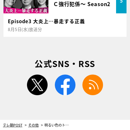
5
Ｃ強行犯係～ Season2
Episode3 大炎上…暴走する正義
8月5日(水)放送分
公式SNS・RSS
twitter
facebook
rss
テレ朝POST
その他
明るい色のトップスがレフ板効果！まゆゆの劇中コーデでアウトドア“モテ”を学ぶ