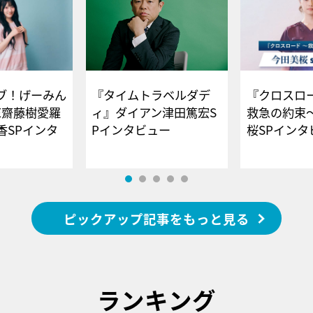
ブ！げーみん
『タイムトラベルダデ
『クロスロー
E齋藤樹愛羅
ィ』ダイアン津田篤宏S
救急の約束
香SPインタ
Pインタビュー
桜SPイ
ピックアップ記事をもっと見る
ランキング