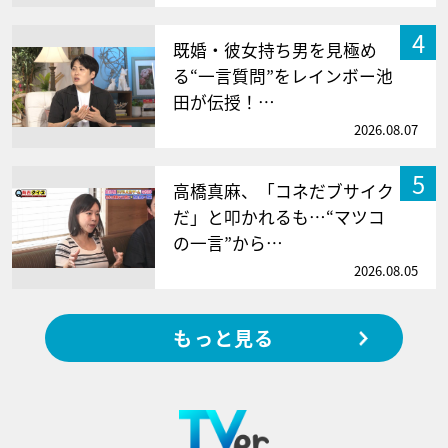
4
既婚・彼女持ち男を見極め
る“一言質問”をレインボー池
田が伝授！…
2026.08.07
5
高橋真麻、「コネだブサイク
だ」と叩かれるも…“マツコ
の一言”から…
2026.08.05
もっと見る