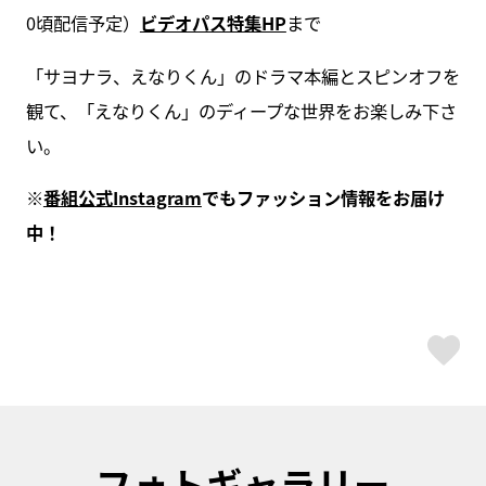
0頃配信予定）
ビデオパス特集HP
まで
「サヨナラ、えなりくん」のドラマ本編とスピンオフを
観て、「えなりくん」のディープな世界をお楽しみ下さ
い。
※
番組公式Instagram
でもファッション情報をお届け
中！
ス
フォトギャラリー