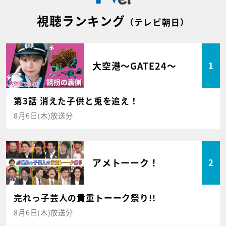
視聴ランキング
（テレビ朝日）
大空港～GATE24～
1
第3話 消えた子供と兎を追え！
8月6日(木)放送分
アメトーーク！
2
売れっ子芸人の貴重トーーク祭り!!
8月6日(木)放送分