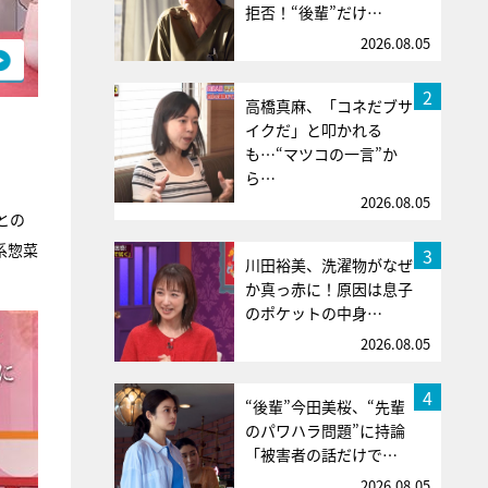
拒否！“後輩”だけ…
2026.08.05
2
高橋真麻、「コネだブサ
イクだ」と叩かれる
も…“マツコの一言”か
ら…
2026.08.05
との
系惣菜
3
川田裕美、洗濯物がなぜ
か真っ赤に！原因は息子
のポケットの中身…
2026.08.05
4
“後輩”今田美桜、“先輩
のパワハラ問題”に持論
「被害者の話だけで…
2026.08.05