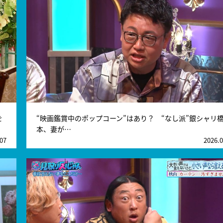
を
“映画鑑賞中のポップコーン”はあり？ “なし派”銀シャリ
本、妻が…
.07
2026.0