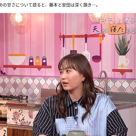
詰めの甘さについて語ると、藤本と安田は深く頷き…。
『アイ＝ラブ！げーみん
E齋藤樹愛羅＆佐々木舞
ビュー