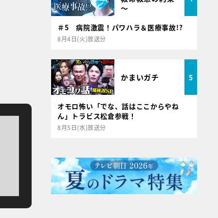
～
＃5 病院激震！パワハラ＆医療事故!?
8月4日(火)放送分
かまいガチ
5
オモロ怖い「でな、話はここからやね
ん」トラビス松倉参戦！
8月5日(水)放送分