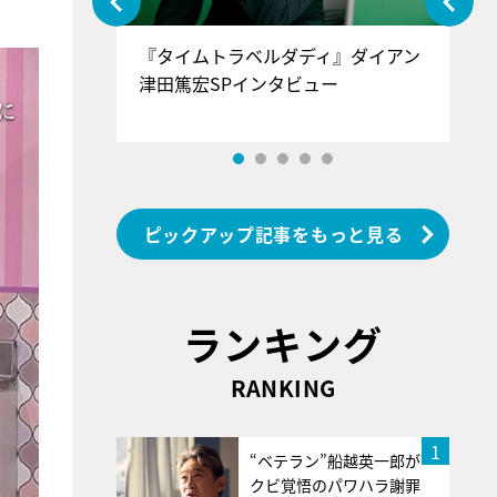
ぐ』＝LOV
『タイムトラベルダディ』ダイアン
『
香SPインタ
津田篤宏SPインタビュー
～
ピックアップ記事をもっと見る
ランキング
RANKING
1
“ベテラン”船越英一郎が
クビ覚悟のパワハラ謝罪