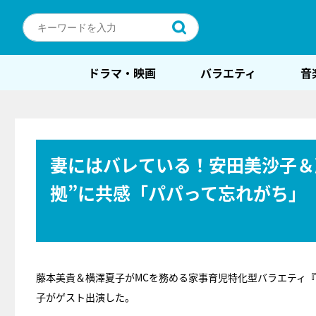
ドラマ・映画
バラエティ
音
妻にはバレている！安田美沙子＆
拠”に共感「パパって忘れがち」
藤本美貴＆横澤夏子がMCを務める家事育児特化型バラエティ
『
子がゲスト出演した。