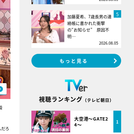
5
加藤夏希、7歳長男の連
絡帳に書かれた衝撃
の“お知らせ” 原因不
明…
2026.08.05
もっと見る
視聴ランキング
（テレビ朝日）
袋
大空港～GATE2
1
4～
んだろ