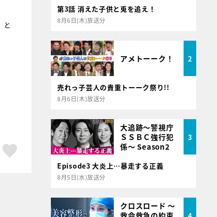
第3話 消えた子供と兎を追え！
8月6日(木)放送分
」と
アメトーーク！
2
売れっ子芸人の貴重トーーク祭り!!
8月6日(木)放送分
大追跡～警視庁
ＳＳＢＣ強行犯
3
係～ Season2
ア
はてブ
スキボタン
Episode3 大炎上…暴走する正義
8月5日(水)放送分
クロスロード ～
救命救急の約束
4