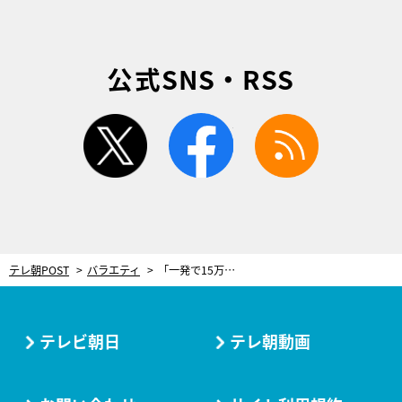
公式SNS・RSS
twitter
facebook
rss
テレ朝POST
バラエティ
「一発で15万円…」若手芸人の“稼ぎ方”にウエストランド井口「もうお笑いとかどうでもよくなったんすよ」
テレビ朝日
テレ朝動画