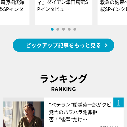
E齋藤樹愛羅
ィ』ダイアン津田篤宏S
救急の約束
香SPインタ
Pインタビュー
桜SPイ
ピックアップ記事をもっと見る
ランキング
RANKING
1
“ベテラン”船越英一郎がクビ
覚悟のパワハラ謝罪拒
否！“後輩”だけ…