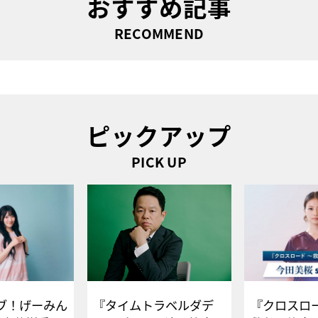
おすすめ記事
RECOMMEND
ピックアップ
PICK UP
ブ！げーみん
『タイムトラベルダデ
『クロスロー