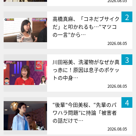
2026.08.05
2
高橋真麻、「コネだブサイク
だ」と叩かれるも…“マツコ
の一言”から…
2026.08.05
3
川田裕美、洗濯物がなぜか真
っ赤に！原因は息子のポケッ
トの中身…
2026.08.05
4
“後輩”今田美桜、“先輩のパ
ワハラ問題”に持論「被害者
の話だけで…
2026.08.05