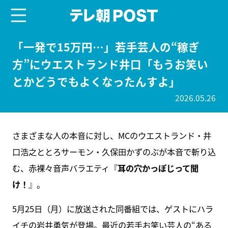
menu
テレ朝POST
「一発で15万円…」若手芸人の“稼ぎ
方”にウエストランド井口「もうお笑い
とかどうでもよくなったんすよ」
2026.05.26
さまざまな人の本音に対し、MCのウエストランド・井
口浩之ととろサーモン・久保田かずのぶが本音で斬り込
む、赤裸々音声バラエティ『
耳の穴かっぽじって聞
け！
』。
5月25日（月）に放送された同番組では、ゲストにハラ
イチの岩井勇気が登場。最近の若手お笑い芸人の“ある