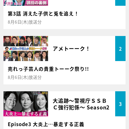
第3話 消えた子供と兎を追え！
8月6日(木)放送分
アメトーーク！
2
売れっ子芸人の貴重トーーク祭り!!
8月6日(木)放送分
大追跡～警視庁ＳＳＢ
3
Ｃ強行犯係～ Season2
Episode3 大炎上…暴走する正義