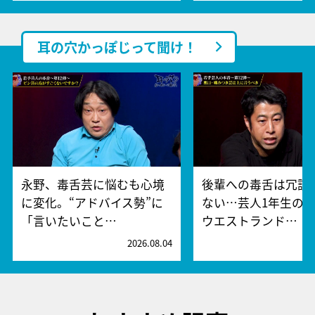
耳の穴かっぽじって聞け！
永野、毒舌芸に悩むも心境
後輩への毒舌は冗談
に変化。“アドバイス勢”に
ない…芸人1年生の“
「言いたいこと…
ウエストランド…
2026.08.04
2