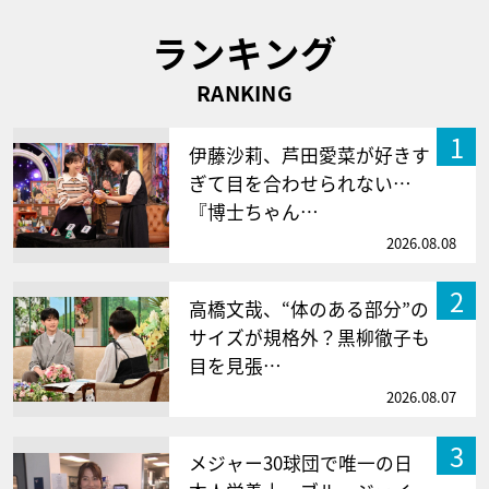
ランキング
RANKING
1
伊藤沙莉、芦田愛菜が好きす
ぎて目を合わせられない…
『博士ちゃん…
2026.08.08
2
高橋文哉、“体のある部分”の
サイズが規格外？黒柳徹子も
目を見張…
2026.08.07
3
メジャー30球団で唯一の日