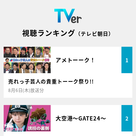
視聴ランキング
（テレビ朝日）
アメトーーク！
1
売れっ子芸人の貴重トーーク祭り!!
8月6日(木)放送分
大空港～GATE24～
2