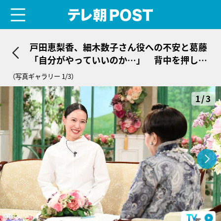
menu
テレ朝POST
戸田恵梨香、細木数子さん役への不安と葛藤
「自分がやっていいのか…」 背中を押し
た“意外な一言”
（写真ギャラリー 1/3）
1/3