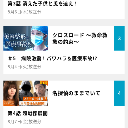
第3話 消えた子供と兎を追え！
8月6日(木)放送分
クロスロード ～救命救
3
急の約束～
＃5 病院激震！パワハラ＆医療事故!?
8月4日(火)放送分
名探偵のままでいて
4
第4話 超戦慄展開
8月7日(金)放送分