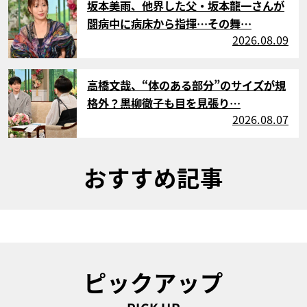
坂本美雨、他界した父・坂本龍一さんが
闘病中に病床から指揮…その舞…
2026.08.09
サムネイル
高橋文哉、“体のある部分”のサイズが規
格外？黒柳徹子も目を見張り…
2026.08.07
おすすめ記事
ピックアップ