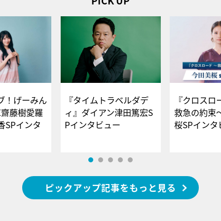
PICK UP
ブ！げーみん
『タイムトラベルダデ
『クロスロー
E齋藤樹愛羅
ィ』ダイアン津田篤宏S
救急の約束
香SPインタ
Pインタビュー
桜SPイ
ピックアップ記事をもっと見る