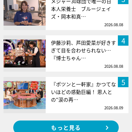
メジャー30球団で唯一の日
本人栄養士 ブルージェイ
ズ・岡本和真…
2026.08.08
4
伊藤沙莉、芦田愛菜が好きす
ぎて目を合わせられない…
『博士ちゃん…
2026.08.08
5
『ポツンと一軒家』かつてな
いほどの感動巨編！ 恩人と
の“涙の再…
2026.08.09
もっと見る