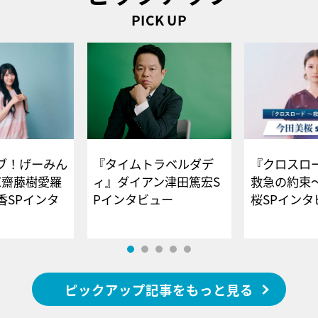
PICK UP
ブ！げーみん
『タイムトラベルダデ
『クロスロー
E齋藤樹愛羅
ィ』ダイアン津田篤宏S
救急の約束
香SPインタ
Pインタビュー
桜SPイ
ピックアップ記事をもっと見る