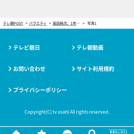
テレ朝POST
バラエティ
高田純次、1年ぶりに広島を散歩！“同い年”創業79年の「モーニング発祥の地」と言われる喫茶店へ
写真1
テレビ朝日
テレ朝動画
お問い合わせ
サイト利用規約
プライバシーポリシー
Copyright(C) tv asahi All rights reserved.