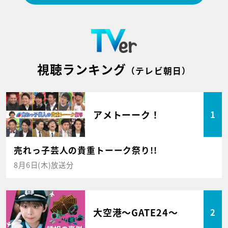
視聴ランキング
（テレビ朝日）
アメトーーク！
1
売れっ子芸人の貴重トーーク祭り!!
8月6日(木)放送分
大空港～GATE24～
2