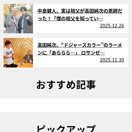
サムネイル
中島健人、実は祖父が高田純次の恩師だ
った！「僕の祖父を知ってい…
2025.12.26
サムネイル
高田純次、“ドジャースカラー”のラーメ
ンに「あららら…」 ロサンゼ…
2025.11.30
おすすめ記事
ピックアップ