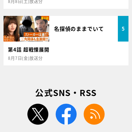
8月8日(土)放送分
名探偵のままでいて
5
第4話 超戦慄展開
8月7日(金)放送分
公式SNS・RSS
twitter
facebook
rss