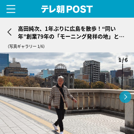
menu
テレ朝POST
高田純次、1年ぶりに広島を散歩！“同い
年”創業79年の「モーニング発祥の地」と言
われる喫茶店へ
（写真ギャラリー 1/6）
1/6