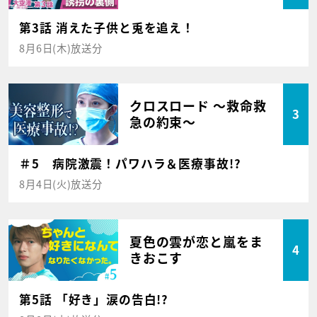
第3話 消えた子供と兎を追え！
8月6日(木)放送分
クロスロード ～救命救
3
急の約束～
＃5 病院激震！パワハラ＆医療事故!?
8月4日(火)放送分
夏色の雲が恋と嵐をま
4
きおこす
第5話 「好き」涙の告白!?