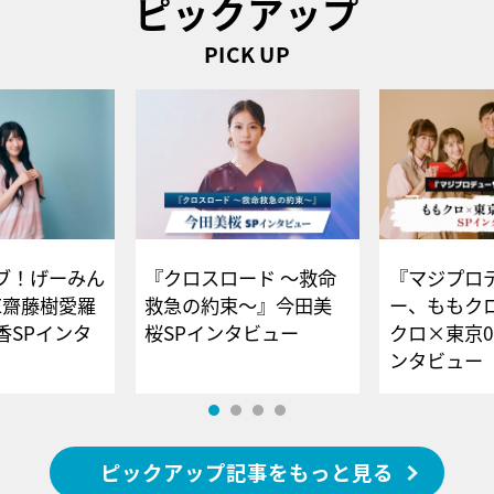
ピックアップ
PICK UP
ブ！げーみん
『クロスロード ～救命
『マジプロ
E齋藤樹愛羅
救急の約束～』今田美
ー、ももク
香SPインタ
桜SPインタビュー
クロ×東京0
ンタビュー
ピックアップ記事をもっと見る