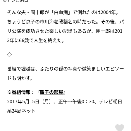
そんな夫・團十郎が「白血病」で倒れたのは2004年。
ちょうど息子の市川海老蔵襲名の時だった。その後、パ
リ公演を成功させた楽しい記憶もあるが、團十郎は201
3年に66歳で人生を終えた。
◇
番組で堀越は、ふたりの孫の写真や微笑ましいエピソー
ドも明かす。
※番組情報：『
徹子の部屋
』
2017年5月15日（月）、正午～午後0：30、テレビ朝日
系24局ネット
ス