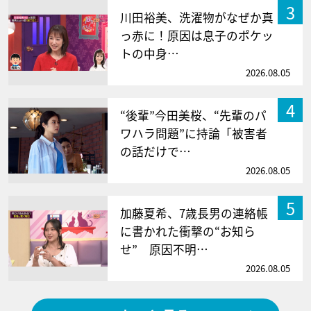
3
川田裕美、洗濯物がなぜか真
っ赤に！原因は息子のポケッ
トの中身…
2026.08.05
4
“後輩”今田美桜、“先輩のパ
ワハラ問題”に持論「被害者
の話だけで…
2026.08.05
5
加藤夏希、7歳長男の連絡帳
に書かれた衝撃の“お知ら
せ” 原因不明…
2026.08.05