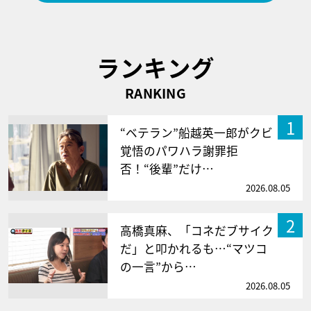
ランキング
RANKING
1
“ベテラン”船越英一郎がクビ
覚悟のパワハラ謝罪拒
否！“後輩”だけ…
2026.08.05
2
高橋真麻、「コネだブサイク
だ」と叩かれるも…“マツコ
の一言”から…
2026.08.05