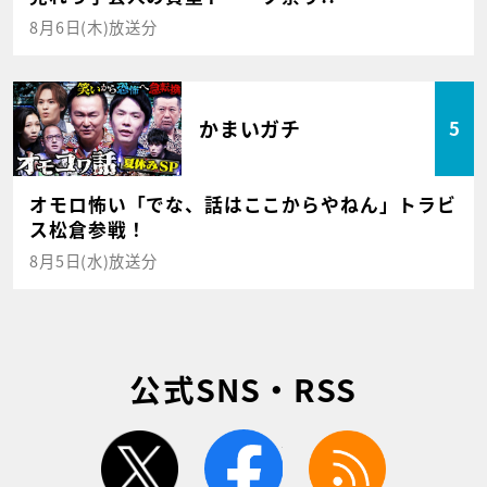
8月6日(木)放送分
かまいガチ
5
オモロ怖い「でな、話はここからやねん」トラビ
ス松倉参戦！
8月5日(水)放送分
公式SNS・RSS
twitter
facebook
rss