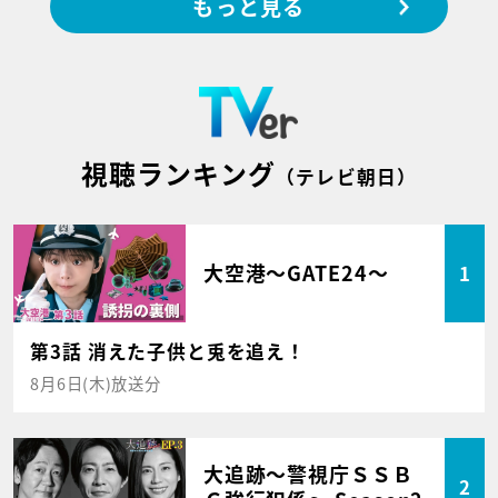
もっと見る
視聴ランキング
（テレビ朝日）
大空港～GATE24～
1
第3話 消えた子供と兎を追え！
8月6日(木)放送分
大追跡～警視庁ＳＳＢ
2