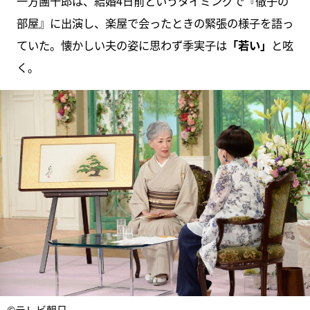
一方團十郎は、結婚4日前というタイミングで『徹子の
部屋』に出演し、楽屋で会ったときの緊張の様子を語っ
ていた。懐かしい夫の姿に思わず季実子は
「若い」
と呟
く。
©テレビ朝日