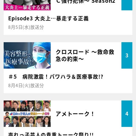
Ｃ強行犯係～ Season2
Episode3 大炎上…暴走する正義
8月5日(水)放送分
クロスロード ～救命救
3
急の約束～
＃5 病院激震！パワハラ＆医療事故!?
8月4日(火)放送分
アメトーーク！
4
売れっ子芸人の貴重トーーク祭り!!