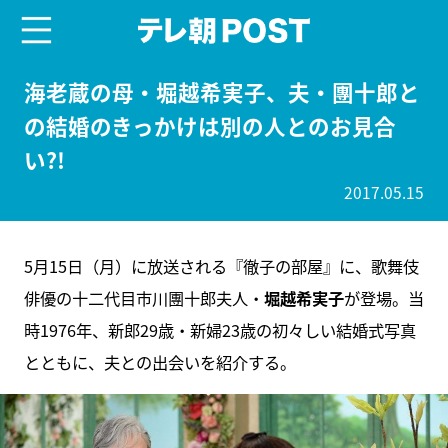
menu
テレ朝POST
海老蔵の母・堀越希実子、夫・團十郎と
の結婚のきっかけは別の人とのお見合
い?!
2017.05.15
5月15日（月）に放送される『徹子の部屋』に、歌舞伎
俳優の十二代目市川團十郎夫人・
堀越希実子
が登場。当
時1976年、新郎29歳・新婦23歳の初々しい結婚式写真
とともに、夫との出会いを紹介する。