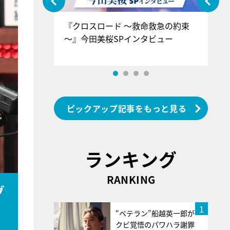
ぐ』＝LOV
『クロスロード ～救命救急の約束
『
香SPインタ
～』今田美桜SPインタビュー
ロ
ン
ピックアップ記事をもっと見る
ランキング
RANKING
グ
1
“ベテラン”船越英一郎が
クビ覚悟のパワハラ謝罪