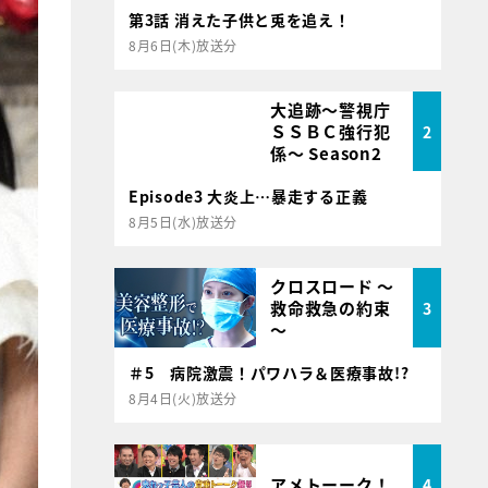
第3話 消えた子供と兎を追え！
8月6日(木)放送分
大追跡～警視庁
ＳＳＢＣ強行犯
2
係～ Season2
Episode3 大炎上…暴走する正義
8月5日(水)放送分
クロスロード ～
救命救急の約束
3
～
＃5 病院激震！パワハラ＆医療事故!?
8月4日(火)放送分
アメトーーク！
4