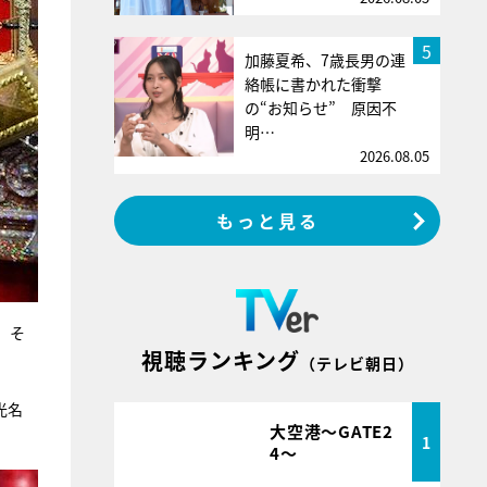
5
加藤夏希、7歳長男の連
絡帳に書かれた衝撃
の“お知らせ” 原因不
明…
2026.08.05
もっと見る
、そ
視聴ランキング
（テレビ朝日）
光名
大空港～GATE2
1
4～