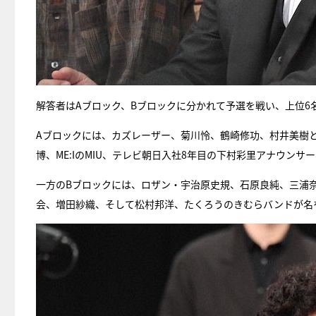
解答者はAブロック、Bブロックに分かれて予選を戦い、上位6
Aブロックには、カズレーザー、菊川怜、鶴崎修功、村井美樹
博、ME:IのMIU、テレビ朝日入社8年目の下村彩里アナウンサ
一方のBブロックには、ロザン・宇治原史規、石原良純、三浦奈保
会、増田紗織、そして松村邦洋、たくろうのきむらバンドが名