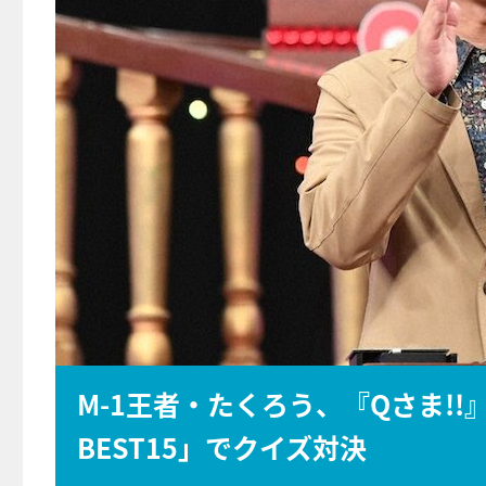
M-1王者・たくろう、『Qさま!
BEST15」でクイズ対決