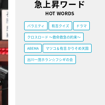
急上昇ワード
HOT WORDS
バラエティ
有吉クイズ
ドラマ
クロスロード ～救命救急の約束～
ABEMA
マツコ＆有吉 かりそめ天国
出川一茂ホラン☆フシギの会