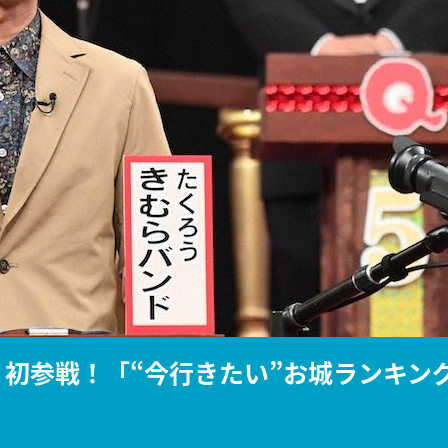
『アイ＝ラブ！げーみん
E齋藤樹愛羅＆佐々木舞
ビュー
!』初参戦！「“今行きたい”お城ランキン