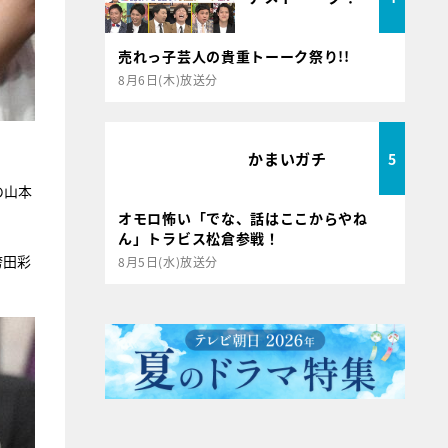
売れっ子芸人の貴重トーーク祭り!!
8月6日(木)放送分
かまいガチ
5
の山本
オモロ怖い「でな、話はここからやね
ん」トラビス松倉参戦！
袴田彩
8月5日(水)放送分