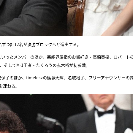
名ずつ計12名が決勝ブロックへと進出する。
といったメンバーのほか、芸能界屈指のお城好き・高橋英樹、ロバート
ー、そしてM-1王者・たくろうの赤木裕が初参戦。
子のほか、timeleszの篠塚大輝、名取裕子、フリーアナウンサーの
を連ねる。