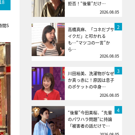
18
拒否！“後輩”だけ…
2026.08.05
時間S
2
高橋真麻、「コネだブサ
イクだ」と叩かれる
も…“マツコの一言”か
ら…
2026.08.05
3
川田裕美、洗濯物がなぜ
か真っ赤に！原因は息子
のポケットの中身…
2026.08.05
4
“後輩”今田美桜、“先輩
のパワハラ問題”に持論
「被害者の話だけで…
2026.08.05