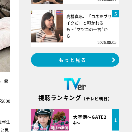
5
高橋真麻、「コネだブサ
イクだ」と叩かれる
も…“マツコの一言”か
ら…
2026.08.05
もっと見る
、漫
視聴ランキング
（テレビ朝日）
000
大空港～GATE2
1
は学生
4～
」と思