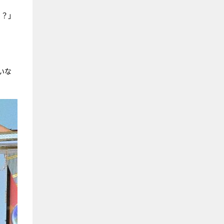
う？」
いな