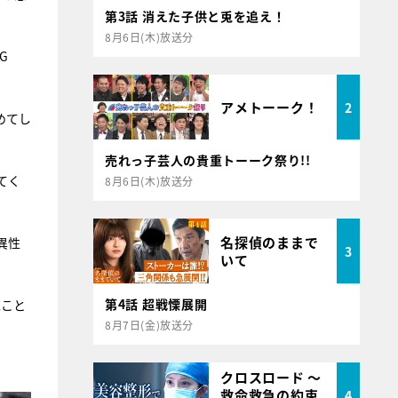
第3話 消えた子供と兎を追え！
8月6日(木)放送分
G
アメトーーク！
2
めてし
売れっ子芸人の貴重トーーク祭り!!
てく
8月6日(木)放送分
名探偵のままで
異性
3
いて
第4話 超戦慄展開
ぬこと
8月7日(金)放送分
クロスロード ～
救命救急の約束
4