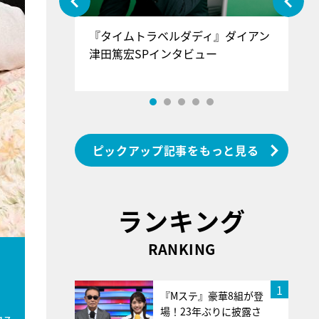
ぐ』＝LOV
『タイムトラベルダディ』ダイアン
『
香SPインタ
津田篤宏SPインタビュー
～
ピックアップ記事をもっと見る
ランキング
RANKING
に
1
『Mステ』豪華8組が登
場！23年ぶりに披露さ