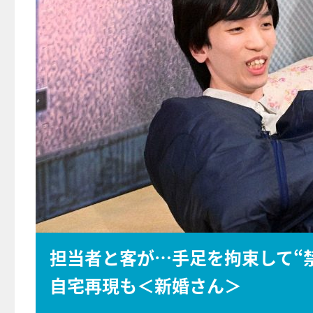
担当者と客が…手足を拘束して“
自宅再現も＜新婚さん＞