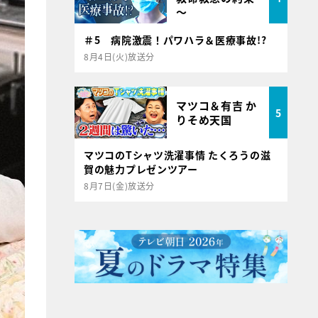
～
＃5 病院激震！パワハラ＆医療事故!?
8月4日(火)放送分
マツコ＆有吉 か
5
りそめ天国
マツコのTシャツ洗濯事情 たくろうの滋
賀の魅力プレゼンツアー
8月7日(金)放送分