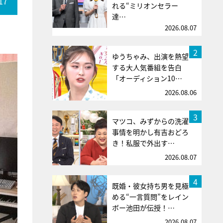
17
れる“ミリオンセラー
達…
2026.08.07
2
ゆうちゃみ、出演を熱望
する大人気番組を告白
「オーディション10…
2026.08.06
3
マツコ、みずからの洗濯
事情を明かし有吉おどろ
き！私服で外出す…
2026.08.07
4
既婚・彼女持ち男を見極
める“一言質問”をレイン
ボー池田が伝授！…
2026.08.07