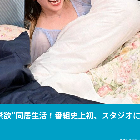
『アイ＝ラブ！げーみん
E齋藤樹愛羅＆佐々木舞
ビュー
禁欲”同居生活！番組史上初、スタジオ