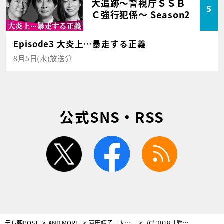
大追跡～警視庁ＳＳＢ
5
Ｃ強行犯係～ Season2
Episode3 大炎上…暴走する正義
8月5日(水)放送分
公式SNS・RSS
twitter
facebook
rss
テレ朝POST
AND MORE
富田靖子「大人になることがプレッシャーだった」10代で多数の主演映画、歌手デビューも
(C) 2018「愛唄」製作委員会