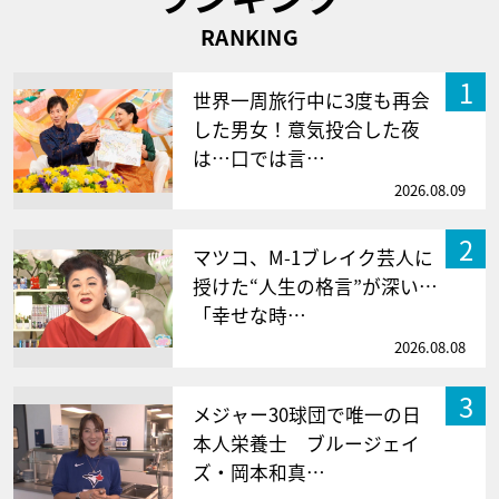
RANKING
1
世界一周旅行中に3度も再会
した男女！意気投合した夜
は…口では言…
2026.08.09
2
マツコ、M-1ブレイク芸人に
授けた“人生の格言”が深い…
「幸せな時…
2026.08.08
3
メジャー30球団で唯一の日
本人栄養士 ブルージェイ
ズ・岡本和真…