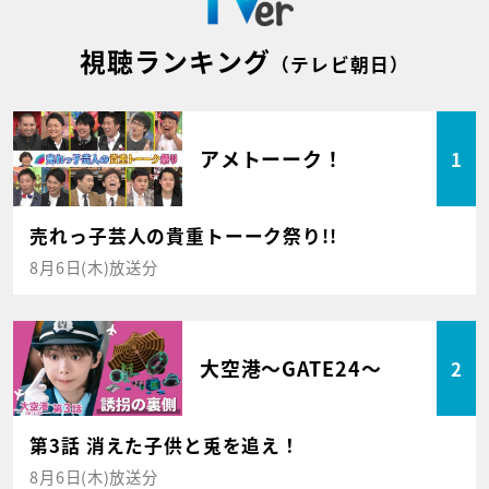
視聴ランキング
（テレビ朝日）
アメトーーク！
1
売れっ子芸人の貴重トーーク祭り!!
8月6日(木)放送分
大空港～GATE24～
2
第3話 消えた子供と兎を追え！
8月6日(木)放送分