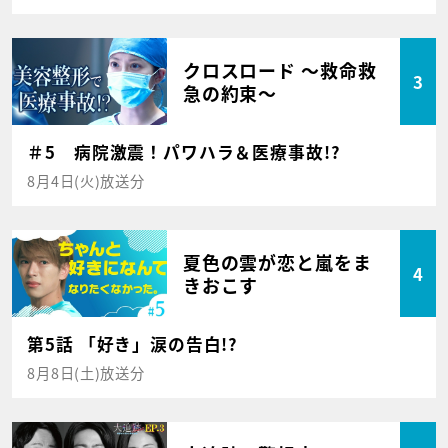
クロスロード ～救命救
3
急の約束～
＃5 病院激震！パワハラ＆医療事故!?
8月4日(火)放送分
夏色の雲が恋と嵐をま
4
きおこす
第5話 「好き」涙の告白!?
8月8日(土)放送分