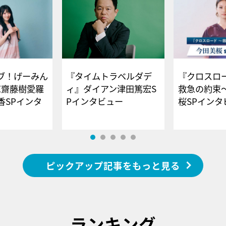
ブ！げーみん
『タイムトラベルダデ
『クロスロー
E齋藤樹愛羅
ィ』ダイアン津田篤宏S
救急の約束
香SPインタ
Pインタビュー
桜SPイ
ピックアップ記事をもっと見る
ランキング