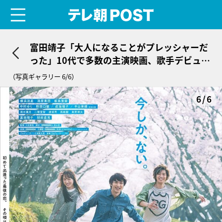
menu
テレ朝POST
富田靖子「大人になることがプレッシャーだ
った」10代で多数の主演映画、歌手デビュー
も
（写真ギャラリー 6/6）
6/6