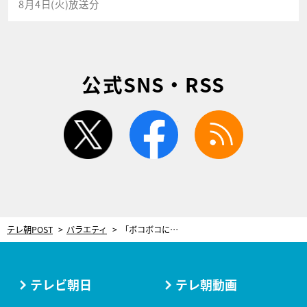
8月4日(火)放送分
公式SNS・RSS
twitter
facebook
rss
テレ朝POST
バラエティ
「ボコボコにしようぜ」かまいたち山内、相方にブチギレ！放送事故レベルのやりとりに「流せるわけないじゃん」
テレビ朝日
テレ朝動画