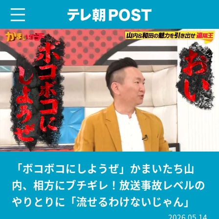
menu
テレ朝POST
「ボコボコにしようぜ」かまいたち山
内、相方にブチギレ！放送事故レベルの
やりとりに「流せるわけないじゃん」
2026.05.14