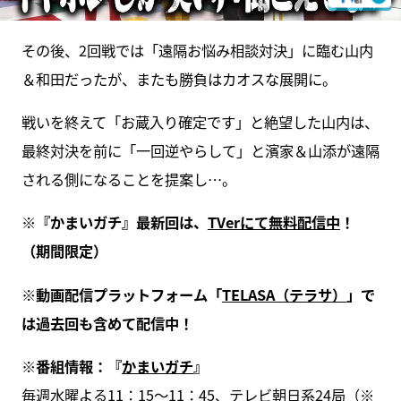
その後、2回戦では「遠隔お悩み相談対決」に臨む山内
＆和田だったが、またも勝負はカオスな展開に。
戦いを終えて「お蔵入り確定です」と絶望した山内は、
最終対決を前に「一回逆やらして」と濱家＆山添が遠隔
される側になることを提案し…。
※『かまいガチ』最新回は、
TVerにて無料配信中
！
（期間限定）
※動画配信プラットフォーム「
TELASA（テラサ）
」で
は過去回も含めて配信中！
※番組情報：『
かまいガチ
』
毎週水曜よる11：15～11：45、テレビ朝日系24局（※