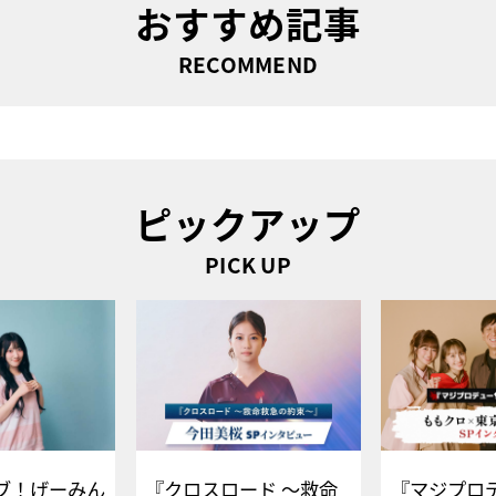
おすすめ記事
RECOMMEND
ピックアップ
PICK UP
ブ！げーみん
『クロスロード ～救命
『マジプロ