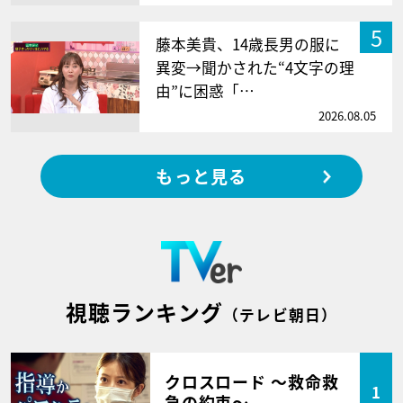
5
藤本美貴、14歳長男の服に
異変→聞かされた“4文字の理
由”に困惑「…
2026.08.05
もっと見る
視聴ランキング
（テレビ朝日）
クロスロード ～救命救
1
急の約束～