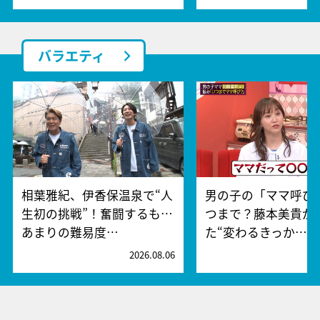
バラエティ
相葉雅紀、伊香保温泉で“人
男の子の「ママ呼び
生初の挑戦”！奮闘するも…
つまで？藤本美貴が
あまりの難易度…
た“変わるきっか…
2026.08.06
2