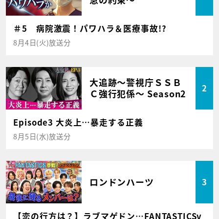
＃5 病院激震！パワハラ＆医療事故!?
8月4日(火)放送分
大追跡～警視庁ＳＳＢ
2
Ｃ強行犯係～ Season2
Episode3 大炎上…暴走する正義
8月5日(水)放送分
ロンドンハーツ
3
【恋の行方は？】ラブマゲドン…FANTASTICSv