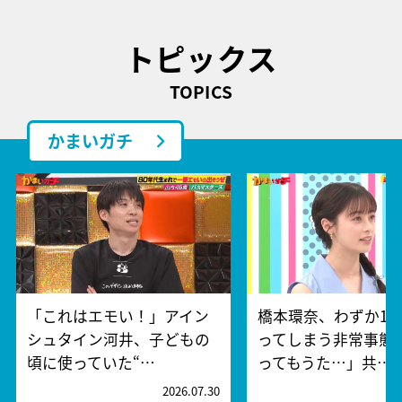
トピックス
TOPICS
かまいガチ
「これはエモい！」アイン
橋本環奈、わずか15
シュタイン河井、子どもの
ってしまう非常事態
頃に使っていた“…
ってもうた…」共…
2026.07.30
2