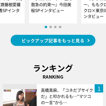
E齋藤樹愛羅
救急の約束～』今田美
ー、ももク
香SPインタ
桜SPインタビュー
クロ×東京0
ンタビュー
ピックアップ記事をもっと見る
ランキング
RANKING
1
高橋真麻、「コネだブサイク
だ」と叩かれるも…“マツコ
の一言”から…