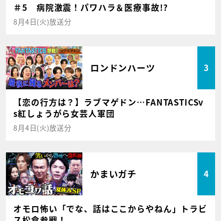
＃5 病院激震！パワハラ＆医療事故!?
8月4日(火)放送分
ロンドンハーツ
3
【恋の行方は？】ラブマゲドン…FANTASTICSv
s紅しょうがら女芸人軍団
8月4日(火)放送分
かまいガチ
4
オモロ怖い「でな、話はここからやねん」トラビ
ス松倉参戦！