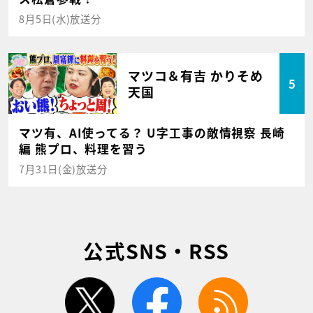
8月5日(水)放送分
マツコ＆有吉 かりそめ
5
天国
マツ有、AI使ってる？ U字工事の敵情視察 長崎
編 熊プロ、料理を習う
7月31日(金)放送分
公式SNS・RSS
twitter
facebook
rss