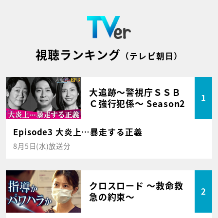
視聴ランキング
（テレビ朝日）
大追跡～警視庁ＳＳＢ
1
Ｃ強行犯係～ Season2
Episode3 大炎上…暴走する正義
8月5日(水)放送分
クロスロード ～救命救
2
急の約束～