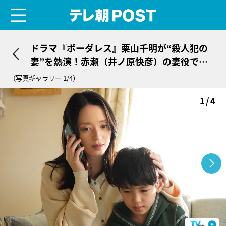
menu
テレ朝POST
ドラマ『ボーダレス』栗山千明が“殺人犯の
妻”を熱演！赤瀬（井ノ原快彦）の妻役で水
野美紀も登場
（写真ギャラリー 1/4）
1/4