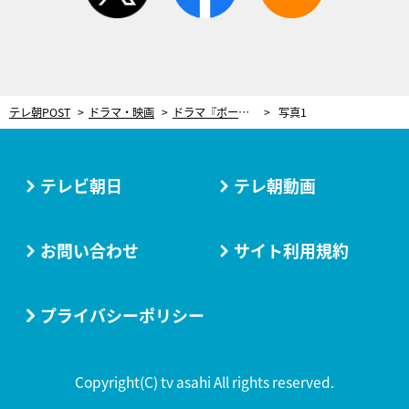
テレ朝POST
ドラマ・映画
ドラマ『ボーダレス』栗山千明が“殺人犯の妻”を熱演！赤瀬（井ノ原快彦）の妻役で水野美紀も登場
写真1
テレビ朝日
テレ朝動画
お問い合わせ
サイト利用規約
プライバシーポリシー
Copyright(C) tv asahi All rights reserved.