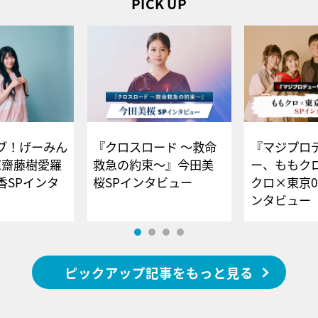
PICK UP
ブ！げーみん
『クロスロード ～救命
『マジプロ
E齋藤樹愛羅
救急の約束～』今田美
ー、ももク
香SPインタ
桜SPインタビュー
クロ×東京0
ンタビュー
ピックアップ記事をもっと見る