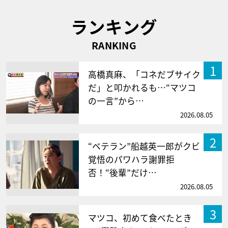
ランキング
RANKING
1
高橋真麻、「コネだブサイク
だ」と叩かれるも…“マツコ
の一言”から…
2026.08.05
2
“ベテラン”船越英一郎がクビ
覚悟のパワハラ謝罪拒
否！“後輩”だけ…
2026.08.05
3
マツコ、初めて食べたとき