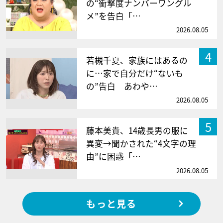
の“衝撃度ナンバーワングル
メ”を告白「…
2026.08.05
4
若槻千夏、家族にはあるの
に…家で自分だけ“ないも
の”告白 あわや…
2026.08.05
5
藤本美貴、14歳長男の服に
異変→聞かされた“4文字の理
由”に困惑「…
2026.08.05
もっと見る