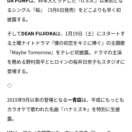
DA PUMP
は、昨年大ヒットした『U.S.A.』以来初とな
るシングル『桜』（3月6日発売）をどこよりも早く初
披露する。
そして
DEAN FUJIOKA
は、1月19日（土）にスタートす
る土曜ナイトドラマ『僕の初恋をキミに捧ぐ』の主題歌
『Maybe Tomorrow』をテレビ初披露。ドラマの主演
を務める野村周平とヒロインの桜井日奈子もスタジオに
登場する。
◇
2015年9月以来の登場となる
一青窈
は、平成にもっとも
カラオケで歌われた名曲『ハナミズキ』を特別に生披
露。