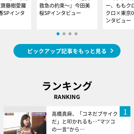
E齋藤樹愛羅
救急の約束～』今田美
ー、ももク
香SPインタ
桜SPインタビュー
クロ×東京0
ンタビュー
ピックアップ記事をもっと見る
ランキング
RANKING
1
高橋真麻、「コネだブサイク
だ」と叩かれるも…“マツコ
の一言”から…