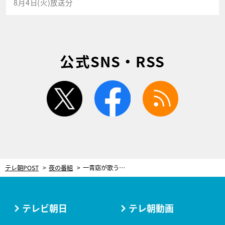
8月4日(火)放送分
公式SNS・RSS
twitter
facebook
rss
テレ朝POST
夜の番組
一青窈が歌う、平成に最もカラオケで歌われた曲。リトグリはあの51週連続1位曲をカバー
テレビ朝日
テレ朝動画