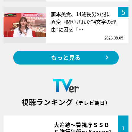
5
藤本美貴、14歳長男の服に
異変→聞かされた“4文字の理
由”に困惑「…
2026.08.05
もっと見る
視聴ランキング
（テレビ朝日）
大追跡～警視庁ＳＳＢ
1
Ｃ強行犯係～ Season2