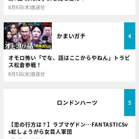
8月6日(木)放送分
かまいガチ
4
オモロ怖い「でな、話はここからやねん」トラビ
ス松倉参戦！
8月5日(水)放送分
ロンドンハーツ
5
【恋の行方は？】ラブマゲドン…FANTASTICSv
s紅しょうがら女芸人軍団