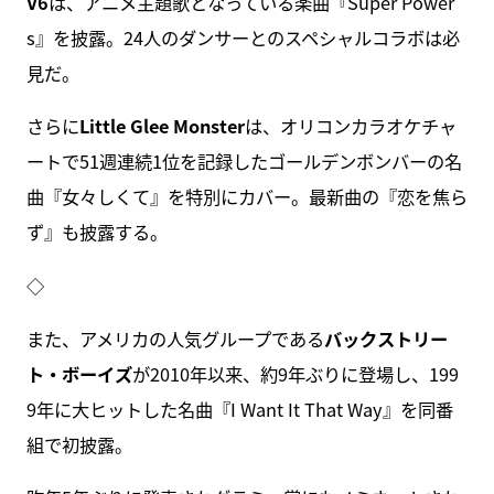
V6
は、アニメ主題歌となっている楽曲『Super Power
s』を披露。24人のダンサーとのスペシャルコラボは必
見だ。
さらに
Little Glee Monster
は、オリコンカラオケチャ
ートで51週連続1位を記録したゴールデンボンバーの名
曲『女々しくて』を特別にカバー。最新曲の『恋を焦ら
ず』も披露する。
◇
また、アメリカの人気グループである
バックストリー
ト・ボーイズ
が2010年以来、約9年ぶりに登場し、199
9年に大ヒットした名曲『I Want It That Way』を同番
組で初披露。