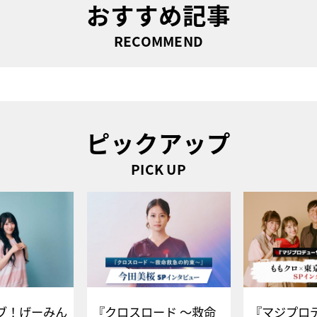
おすすめ記事
RECOMMEND
ピックアップ
PICK UP
ブ！げーみん
『クロスロード ～救命
『マジプロ