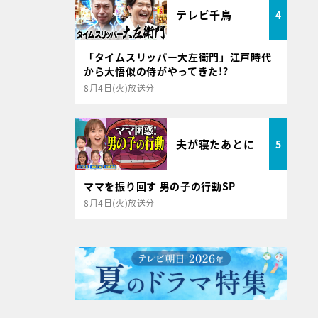
テレビ千鳥
4
「タイムスリッパー大左衛門」江戸時代
から大悟似の侍がやってきた!?
8月4日(火)放送分
夫が寝たあとに
5
ママを振り回す 男の子の行動SP
8月4日(火)放送分