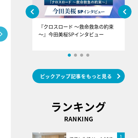
ぐ』＝LOV
『クロスロード ～救命救急の約束
『
香SPインタ
～』今田美桜SPインタビュー
ロ
ン
ピックアップ記事をもっと見る
ランキング
RANKING
1