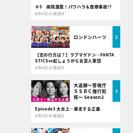
＃5 病院激震！パワハラ＆医療事故!?
8月4日(火)放送分
ロンドンハーツ
2
【恋の行方は？】ラブマゲドン…FANTA
STICSvs紅しょうがら女芸人軍団
8月4日(火)放送分
大追跡～警視庁
ＳＳＢＣ強行犯
3
係～ Season2
Episode3 大炎上…暴走する正義
8月5日(水)放送分