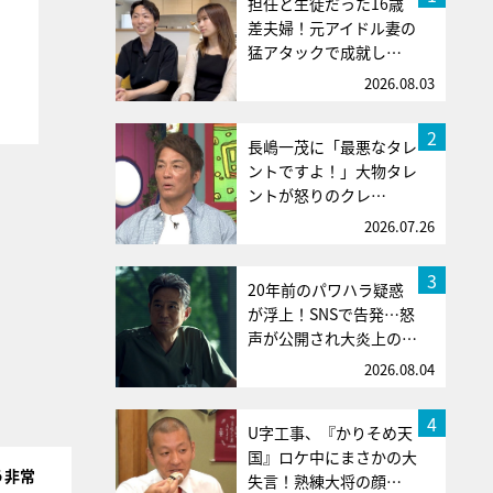
担任と生徒だった16歳
差夫婦！元アイドル妻の
猛アタックで成就し…
2026.08.03
2
長嶋一茂に「最悪なタレ
ントですよ！」大物タレ
ントが怒りのクレ…
2026.07.26
3
20年前のパワハラ疑惑
が浮上！SNSで告発…怒
声が公開され大炎上の…
2026.08.04
4
U字工事、『かりそめ天
国』ロケ中にまさかの大
う非常
失言！熟練大将の顔…