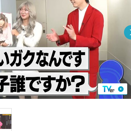
『アイ＝ラブ！げーみん
E齋藤樹愛羅＆佐々木舞
ビュー