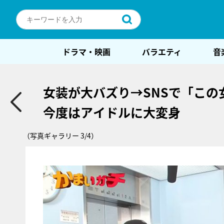
ドラマ・映画
バラエティ
音
女装が大バズり→SNSで「この
今度はアイドルに大変身
（写真ギャラリー 3/4）