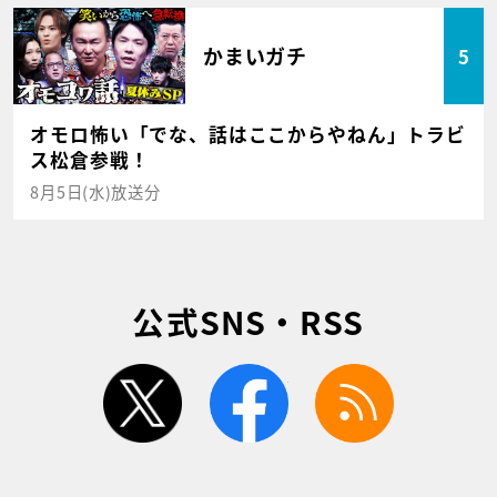
かまいガチ
5
オモロ怖い「でな、話はここからやねん」トラビ
ス松倉参戦！
8月5日(水)放送分
公式SNS・RSS
twitter
facebook
rss