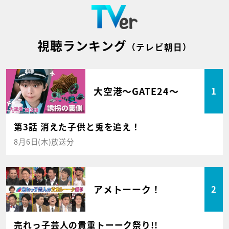
視聴ランキング
（テレビ朝日）
大空港～GATE24～
1
第3話 消えた子供と兎を追え！
8月6日(木)放送分
アメトーーク！
2
売れっ子芸人の貴重トーーク祭り!!