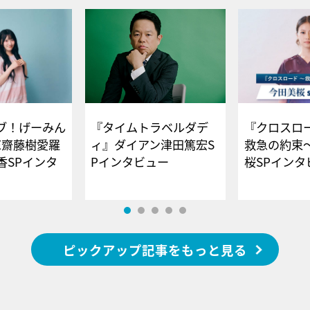
ブ！げーみん
『タイムトラベルダデ
『クロスロー
E齋藤樹愛羅
ィ』ダイアン津田篤宏S
救急の約束
香SPインタ
Pインタビュー
桜SPイ
ピックアップ記事をもっと見る