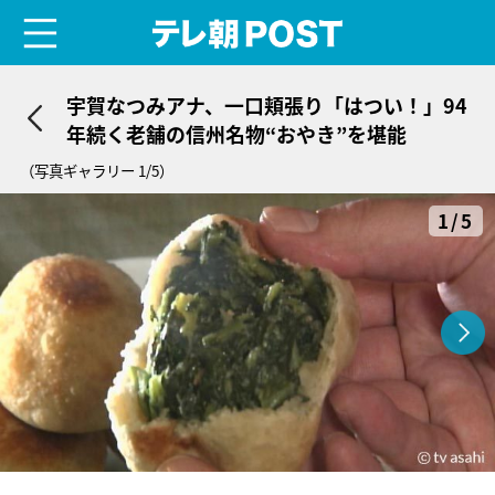
menu
テレ朝POST
宇賀なつみアナ、一口頬張り「はつい！」94
年続く老舗の信州名物“おやき”を堪能
（写真ギャラリー 1/5）
1/5