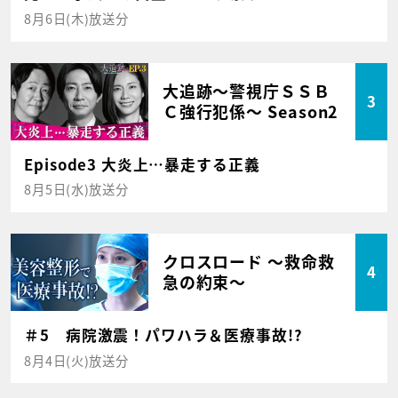
8月6日(木)放送分
大追跡～警視庁ＳＳＢ
3
Ｃ強行犯係～ Season2
Episode3 大炎上…暴走する正義
8月5日(水)放送分
クロスロード ～救命救
4
急の約束～
＃5 病院激震！パワハラ＆医療事故!?
8月4日(火)放送分