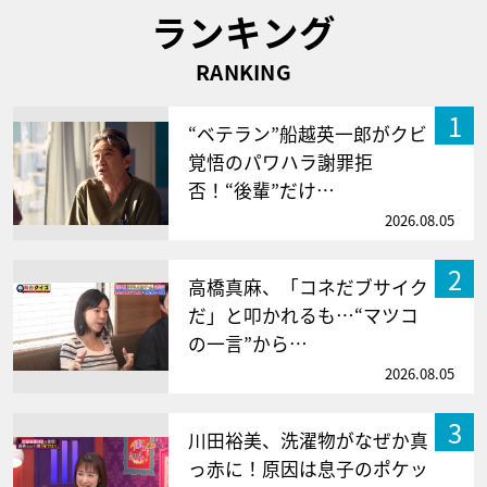
ランキング
RANKING
1
“ベテラン”船越英一郎がクビ
覚悟のパワハラ謝罪拒
否！“後輩”だけ…
2026.08.05
2
高橋真麻、「コネだブサイク
だ」と叩かれるも…“マツコ
の一言”から…
2026.08.05
3
川田裕美、洗濯物がなぜか真
っ赤に！原因は息子のポケッ