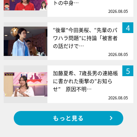
トの中身…
2026.08.05
4
“後輩”今田美桜、“先輩のパ
ワハラ問題”に持論「被害者
の話だけで…
2026.08.05
5
加藤夏希、7歳長男の連絡帳
に書かれた衝撃の“お知ら
せ” 原因不明…
2026.08.05
もっと見る