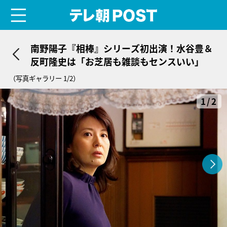
menu
テレ朝POST
南野陽子『相棒』シリーズ初出演！水谷豊＆
反町隆史は「お芝居も雑談もセンスいい」
（写真ギャラリー 1/2）
1/2