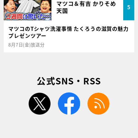
マツコ＆有吉 かりそめ
5
天国
マツコのTシャツ洗濯事情 たくろうの滋賀の魅力
プレゼンツアー
8月7日(金)放送分
公式SNS・RSS
twitter
facebook
rss