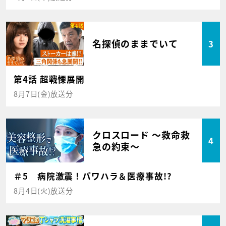
名探偵のままでいて
3
第4話 超戦慄展開
8月7日(金)放送分
クロスロード ～救命救
4
急の約束～
＃5 病院激震！パワハラ＆医療事故!?
8月4日(火)放送分