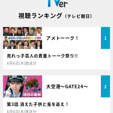
視聴ランキング
（テレビ朝日）
アメトーーク！
1
売れっ子芸人の貴重トーーク祭り!!
8月6日(木)放送分
大空港～GATE24～
2
第3話 消えた子供と兎を追え！
8月6日(木)放送分