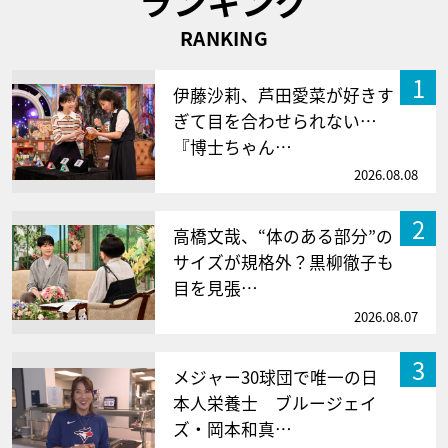
ランキング
RANKING
1
伊藤沙莉、芦田愛菜が好きす
ぎて目を合わせられない…
『博士ちゃん…
2026.08.08
2
高橋文哉、“体のある部分”の
サイズが規格外？黒柳徹子も
目を見張…
2026.08.07
3
メジャー30球団で唯一の日
本人栄養士 ブルージェイ
ズ・岡本和真…