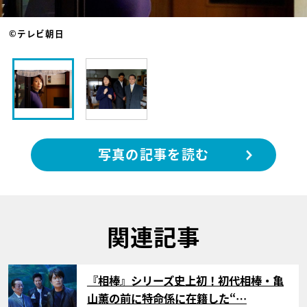
©テレビ朝日
写真の記事を読む
関連記事
サムネイル
『相棒』シリーズ史上初！初代相棒・亀
山薫の前に特命係に在籍した“…