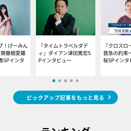
ブ！げーみん
『タイムトラベルダデ
『クロスロー
E齋藤樹愛羅
ィ』ダイアン津田篤宏S
救急の約束
香SPインタ
Pインタビュー
桜SPイ
ピックアップ記事をもっと見る