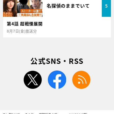
名探偵のままでいて
5
第4話 超戦慄展開
8月7日(金)放送分
公式SNS・RSS
twitter
facebook
rss