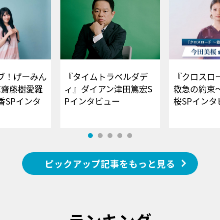
ブ！げーみん
『タイムトラベルダデ
『クロスロー
E齋藤樹愛羅
ィ』ダイアン津田篤宏S
救急の約束
香SPインタ
Pインタビュー
桜SPイ
ピックアップ記事をもっと見る