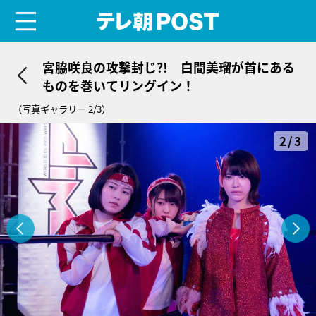
menu
テレ朝POST
宮脇咲良の攻撃封じ?! 白間美瑠が首にある
ものを巻いてリングイン！
（写真ギャラリー 2/3）
2/3