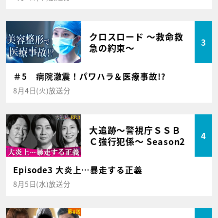
クロスロード ～救命救
3
急の約束～
＃5 病院激震！パワハラ＆医療事故!?
8月4日(火)放送分
大追跡～警視庁ＳＳＢ
4
Ｃ強行犯係～ Season2
Episode3 大炎上…暴走する正義
8月5日(水)放送分