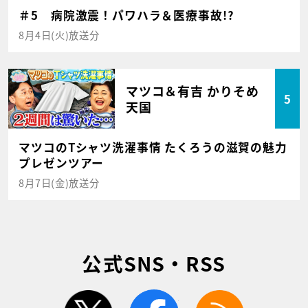
＃5 病院激震！パワハラ＆医療事故!?
8月4日(火)放送分
マツコ＆有吉 かりそめ
5
天国
マツコのTシャツ洗濯事情 たくろうの滋賀の魅力
プレゼンツアー
8月7日(金)放送分
公式SNS・RSS
twitter
facebook
rss