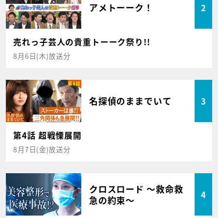
アメトーーク！
2
売れっ子芸人の貴重トーーク祭り!!
8月6日(木)放送分
名探偵のままでいて
3
第4話 超戦慄展開
8月7日(金)放送分
クロスロード ～救命救
4
急の約束～