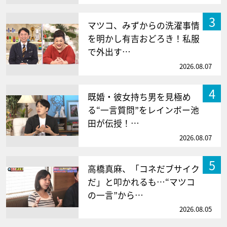
3
マツコ、みずからの洗濯事情
を明かし有吉おどろき！私服
で外出す…
2026.08.07
4
既婚・彼女持ち男を見極め
る“一言質問”をレインボー池
田が伝授！…
2026.08.07
5
高橋真麻、「コネだブサイク
だ」と叩かれるも…“マツコ
の一言”から…
2026.08.05