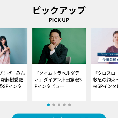
ピックアップ
PICK UP
ブ！げーみん
『タイムトラベルダデ
『クロスロー
E齋藤樹愛羅
ィ』ダイアン津田篤宏S
救急の約束
香SPインタ
Pインタビュー
桜SPイ