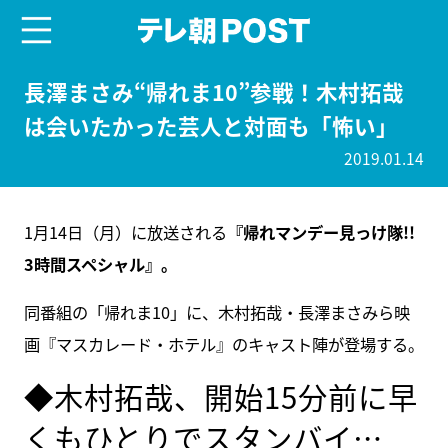
menu
テレ朝POST
長澤まさみ“帰れま10”参戦！木村拓哉
は会いたかった芸人と対面も「怖い」
2019.01.14
1月14日（月）に放送される
『帰れマンデー見っけ隊!!
3時間スペシャル』。
同番組の「帰れま10」に、木村拓哉・長澤まさみら映
画『マスカレード・ホテル』のキャスト陣が登場する。
◆木村拓哉、開始15分前に早
くもひとりでスタンバイ…