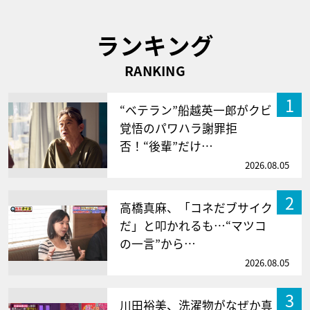
ランキング
RANKING
1
“ベテラン”船越英一郎がクビ
覚悟のパワハラ謝罪拒
否！“後輩”だけ…
2026.08.05
2
高橋真麻、「コネだブサイク
だ」と叩かれるも…“マツコ
の一言”から…
2026.08.05
3
川田裕美、洗濯物がなぜか真