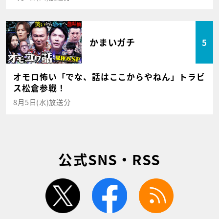
かまいガチ
5
オモロ怖い「でな、話はここからやねん」トラビ
ス松倉参戦！
8月5日(水)放送分
公式SNS・RSS
twitter
facebook
rss