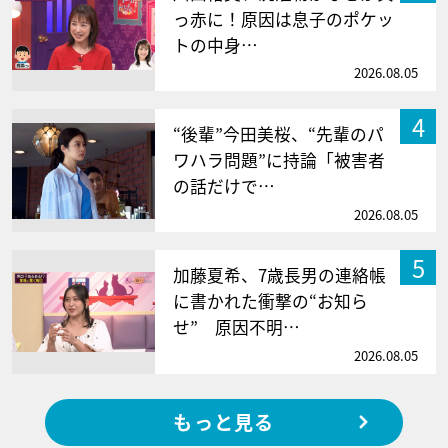
っ赤に！原因は息子のポケッ
トの中身…
2026.08.05
4
“後輩”今田美桜、“先輩のパ
ワハラ問題”に持論「被害者
の話だけで…
2026.08.05
5
加藤夏希、7歳長男の連絡帳
に書かれた衝撃の“お知ら
せ” 原因不明…
2026.08.05
もっと見る