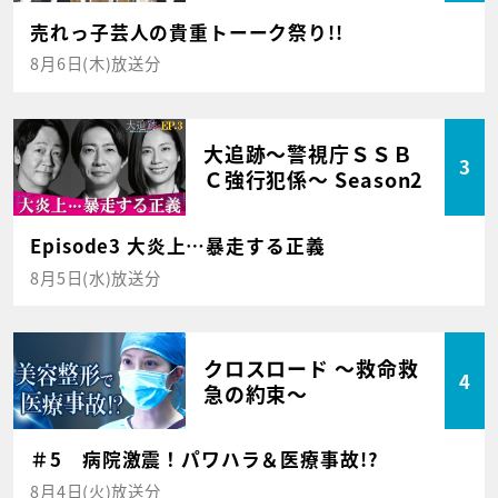
売れっ子芸人の貴重トーーク祭り!!
8月6日(木)放送分
大追跡～警視庁ＳＳＢ
3
Ｃ強行犯係～ Season2
Episode3 大炎上…暴走する正義
8月5日(水)放送分
クロスロード ～救命救
4
急の約束～
＃5 病院激震！パワハラ＆医療事故!?
8月4日(火)放送分