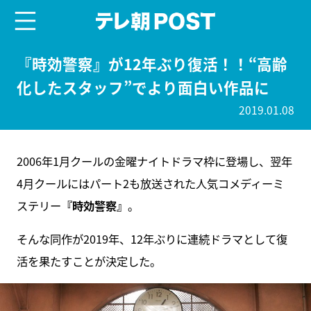
menu
テレ朝POST
『時効警察』が12年ぶり復活！！“高齢
化したスタッフ”でより面白い作品に
2019.01.08
2006年1月クールの金曜ナイトドラマ枠に登場し、翌年
4月クールにはパート2も放送された人気コメディーミ
ステリー
『時効警察』
。
そんな同作が2019年、12年ぶりに連続ドラマとして復
活を果たすことが決定した。