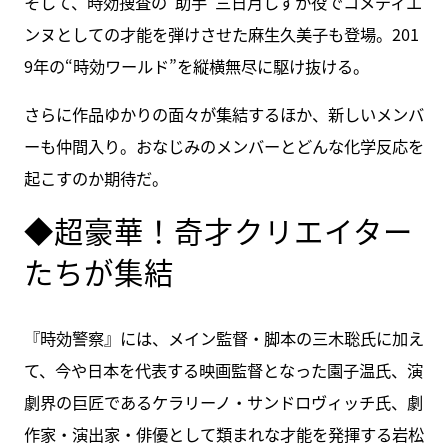
そして、時効捜査の“助手”三日月しずか役でコメディエ
ンヌとしての才能を弾けさせた麻生久美子も登場。201
9年の“時効ワールド”を縦横無尽に駆け抜ける。
さらに作品ゆかりの面々が集結するほか、新しいメンバ
ーも仲間入り。おなじみのメンバーとどんな化学反応を
起こすのか期待だ。
◆超豪華！奇才クリエイター
たちが集結
『時効警察』には、メイン監督・脚本の三木聡氏に加え
て、今や日本を代表する映画監督となった園子温氏、演
劇界の巨匠であるケラリーノ・サンドロヴィッチ氏、劇
作家・演出家・俳優として類まれな才能を発揮する岩松