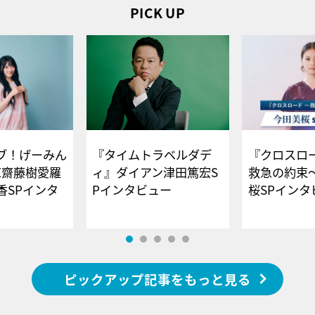
PICK UP
ブ！げーみん
『タイムトラベルダデ
『クロスロー
E齋藤樹愛羅
ィ』ダイアン津田篤宏S
救急の約束
香SPインタ
Pインタビュー
桜SPイ
ピックアップ記事をもっと見る