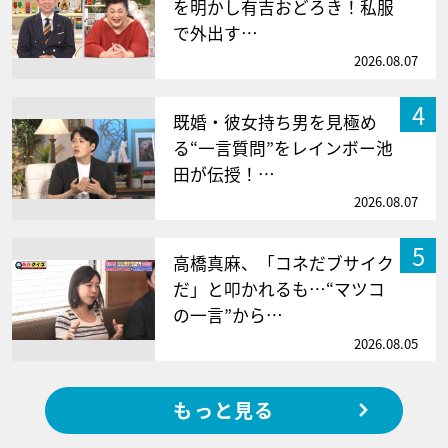
を明かし有吉おどろき！私服
で外出す…
2026.08.07
4
既婚・彼女持ち男を見極め
る“一言質問”をレインボー池
田が伝授！…
2026.08.07
5
高橋真麻、「コネだブサイク
だ」と叩かれるも…“マツコ
の一言”から…
2026.08.05
もっと見る