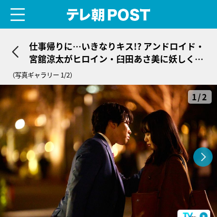
menu
テレ朝POST
仕事帰りに…いきなりキス!? アンドロイド・
宮舘涼太がヒロイン・臼田あさ美に妖しく顔
を近づけ…ドラマ＜ターミネーターと恋しち
（写真ギャラリー 1/2）
ゃったら＞
1/2