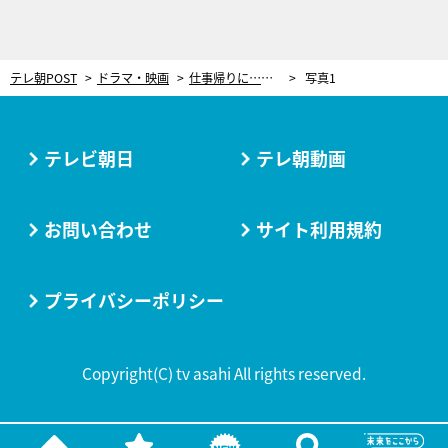
テレ朝POST
ドラマ・映画
仕事帰りに…いきなりキス!? アンドロイド・宮舘涼太がヒロイン・臼田あさ美に妖しく顔を近づけ…ドラマ＜ターミネーターと恋しちゃったら＞
写真1
テレビ朝日
テレ朝動画
お問い合わせ
サイト利用規約
プライバシーポリシー
Copyright(C) tv asahi All rights reserved.