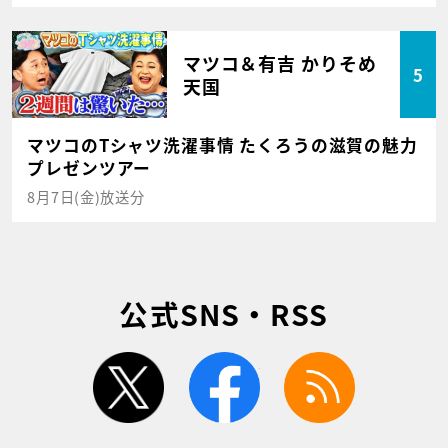
マツコ＆有吉 かりそめ
5
天国
マツコのTシャツ洗濯事情 たくろうの滋賀の魅力
プレゼンツアー
8月7日(金)放送分
公式SNS・RSS
twitter
facebook
rss