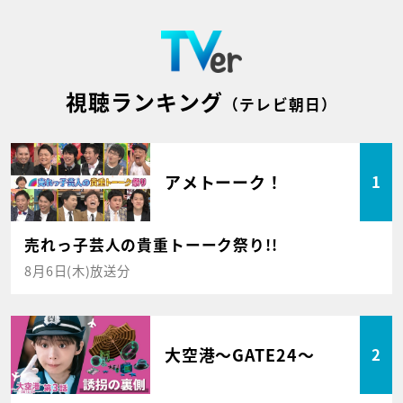
視聴ランキング
（テレビ朝日）
アメトーーク！
1
売れっ子芸人の貴重トーーク祭り!!
8月6日(木)放送分
大空港～GATE24～
2