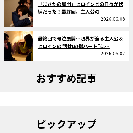
「まさかの展開」ヒロインとの日々が伏
線だった！最終回、主人公の…
2026.06.08
サムネイル
最終回で号泣展開…限界が迫る主人公＆
ヒロインの“別れの指ハート”に…
2026.06.07
おすすめ記事
ピックアップ