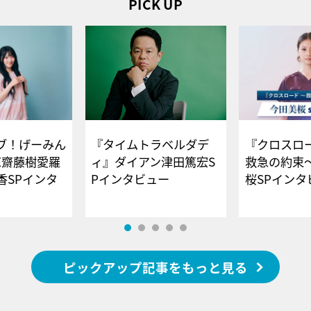
PICK UP
ブ！げーみん
『タイムトラベルダデ
『クロスロー
E齋藤樹愛羅
ィ』ダイアン津田篤宏S
救急の約束
香SPインタ
Pインタビュー
桜SPイ
ピックアップ記事をもっと見る