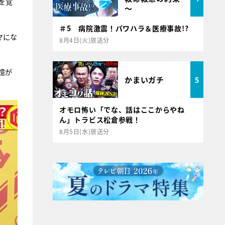
を覚
～
＃5 病院激震！パワハラ＆医療事故!?
マにな
8月4日(火)放送分
憶が
かまいガチ
5
オモロ怖い「でな、話はここからやね
ん」トラビス松倉参戦！
8月5日(水)放送分