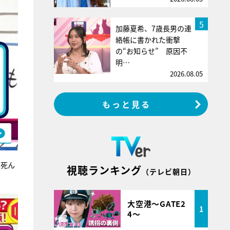
5
加藤夏希、7歳長男の連
絡帳に書かれた衝撃
の“お知らせ” 原因不
明…
2026.08.05
もっと見る
ま死ん
視聴ランキング
（テレビ朝日）
大空港～GATE2
1
4～