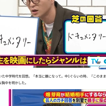
いた中学時代を回想。「本当に嫌になって。中1ぐらいの時、『このま
な胸中を明かした。