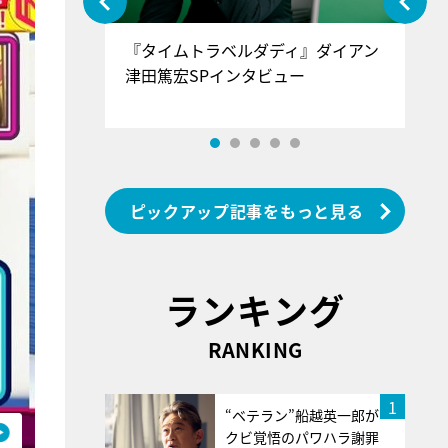
ぐ』＝LOV
『タイムトラベルダディ』ダイアン
『
香SPインタ
津田篤宏SPインタビュー
～
ピックアップ記事をもっと見る
ランキング
RANKING
1
“ベテラン”船越英一郎が
クビ覚悟のパワハラ謝罪