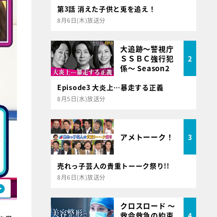
第3話 消えた子供と兎を追え！
8月6日(木)放送分
大追跡～警視庁
ＳＳＢＣ強行犯
2
係～ Season2
Episode3 大炎上…暴走する正義
8月5日(水)放送分
アメトーーク！
3
売れっ子芸人の貴重トーーク祭り!!
8月6日(木)放送分
クロスロード ～
救命救急の約束
4