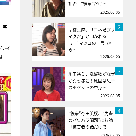
拒否！“後輩”だけ…
2026.08.05
2
。芸
高橋真麻、「コネだブサ
イクだ」と叩かれる
も…“マツコの一言”か
（レイ
ら…
は
2026.08.05
3
川田裕美、洗濯物がなぜ
か真っ赤に！原因は息子
のポケットの中身…
2026.08.05
4
“後輩”今田美桜、“先輩
のパワハラ問題”に持論
「被害者の話だけで…
2026.08.05