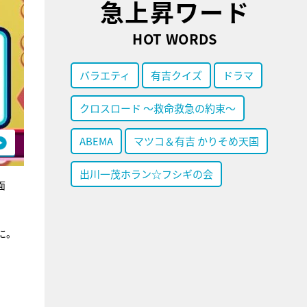
急上昇ワード
HOT WORDS
バラエティ
有吉クイズ
ドラマ
クロスロード ～救命救急の約束～
ABEMA
マツコ＆有吉 かりそめ天国
出川一茂ホラン☆フシギの会
面
に。