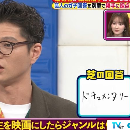
『アイ＝ラブ！げーみん
E齋藤樹愛羅＆佐々木舞
ビュー