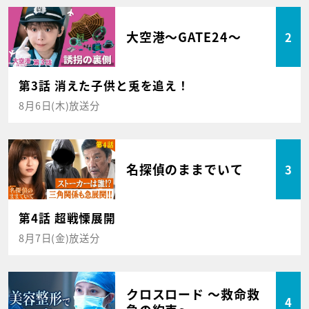
大空港～GATE24～
2
第3話 消えた子供と兎を追え！
8月6日(木)放送分
名探偵のままでいて
3
第4話 超戦慄展開
8月7日(金)放送分
クロスロード ～救命救
4