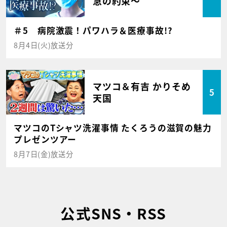
急の約束～
＃5 病院激震！パワハラ＆医療事故!?
8月4日(火)放送分
マツコ＆有吉 かりそめ
5
天国
マツコのTシャツ洗濯事情 たくろうの滋賀の魅力
プレゼンツアー
8月7日(金)放送分
公式SNS・RSS