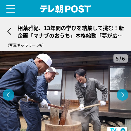
menu
テレ朝POST
相葉雅紀、13年間の学びを結集して挑む！新
企画「マナブのおうち」本格始動「夢が広が
るね」
（写真ギャラリー 5/6）
5/6