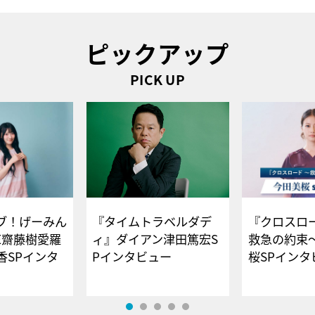
ピックアップ
PICK UP
ブ！げーみん
『タイムトラベルダデ
『クロスロー
E齋藤樹愛羅
ィ』ダイアン津田篤宏S
救急の約束
香SPインタ
Pインタビュー
桜SPイ