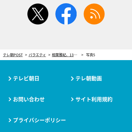
twitter
facebook
rss
テレ朝POST
バラエティ
相葉雅紀、13年間の学びを結集して挑む！新企画「マナブのおうち」本格始動「夢が広がるね」
写真5
テレビ朝日
テレ朝動画
お問い合わせ
サイト利用規約
プライバシーポリシー