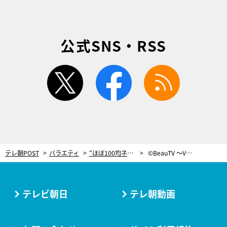
公式SNS・RSS
twitter
facebook
rss
テレ朝POST
バラエティ
“ほぼ100均ネイル”で話題のしずくが伝授！ラメが綺麗に見える重ね方
©BeauTV ～VOCE
テレビ朝日
テレ朝動画