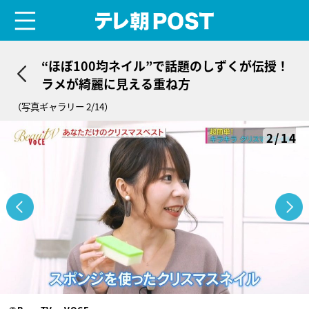
menu
テレ朝POST
“ほぼ100均ネイル”で話題のしずくが伝授！
ラメが綺麗に見える重ね方
（写真ギャラリー 2/14）
2/14