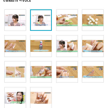
©BeauTV ～VOCE