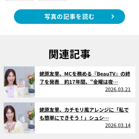
写真の記事を読む
関連記事
サムネイル
蛯原友里、MCを務める『BeauTV』の終
了を発表 約17年間、“金曜は夜…
2026.03.21
サムネイル
蛯原友里、カチモリ風アレンジに「私で
も簡単にできそう！」シュシ…
2026.03.14