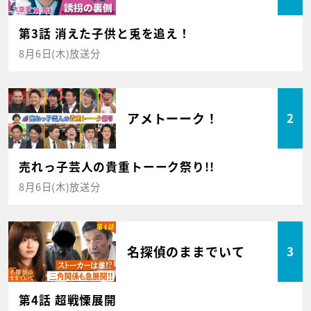
第3話 消えた子供と兎を追え！
8月6日(木)放送分
アメトーーク！
2
売れっ子芸人の貴重トーーク祭り!!
8月6日(木)放送分
名探偵のままでいて
3
第4話 超戦慄展開