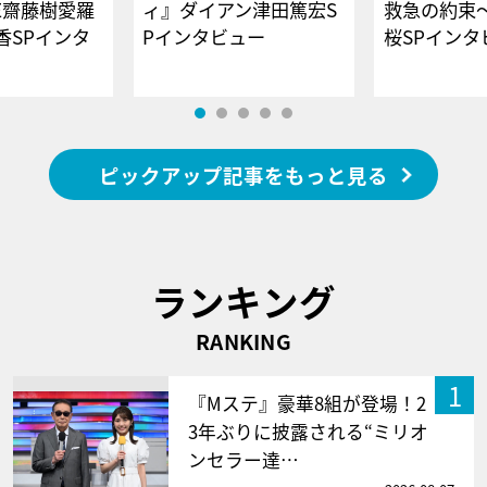
E齋藤樹愛羅
ィ』ダイアン津田篤宏S
救急の約束
香SPインタ
Pインタビュー
桜SPイ
ピックアップ記事をもっと見る
ランキング
RANKING
1
『Mステ』豪華8組が登場！2
3年ぶりに披露される“ミリオ
ンセラー達…