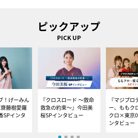
ピックアップ
PICK UP
ブ！げーみん
『クロスロード ～救命
『マジプロ
E齋藤樹愛羅
救急の約束～』今田美
ー、ももク
香SPインタ
桜SPインタビュー
クロ×東京0
ンタビュー