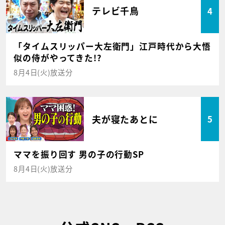
テレビ千鳥
4
「タイムスリッパー大左衛門」江戸時代から大悟
似の侍がやってきた!?
8月4日(火)放送分
夫が寝たあとに
5
ママを振り回す 男の子の行動SP
8月4日(火)放送分