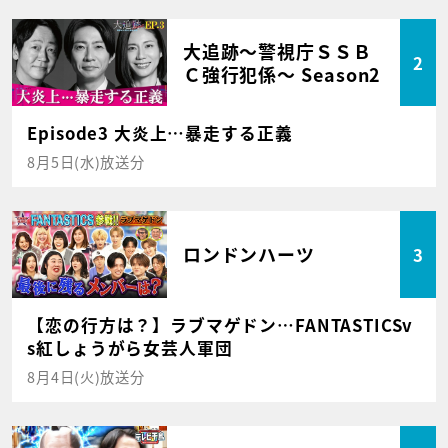
大追跡～警視庁ＳＳＢ
2
Ｃ強行犯係～ Season2
Episode3 大炎上…暴走する正義
8月5日(水)放送分
ロンドンハーツ
3
【恋の行方は？】ラブマゲドン…FANTASTICSv
s紅しょうがら女芸人軍団
8月4日(火)放送分