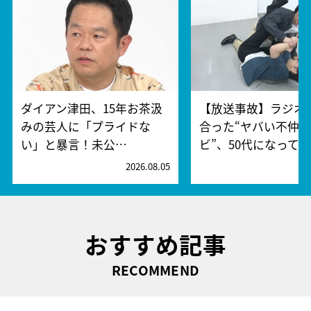
ダイアン津田、15年お茶汲
【放送事故】ラジオ
みの芸人に「プライドな
合った“ヤバい不仲
い」と暴言！未公…
ビ”、50代になって…
2026.08.05
2
おすすめ記事
RECOMMEND