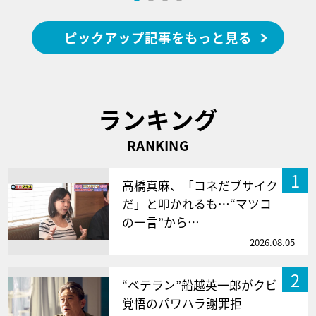
ピックアップ記事をもっと見る
ランキング
RANKING
1
高橋真麻、「コネだブサイク
だ」と叩かれるも…“マツコ
の一言”から…
2026.08.05
2
“ベテラン”船越英一郎がクビ
覚悟のパワハラ謝罪拒