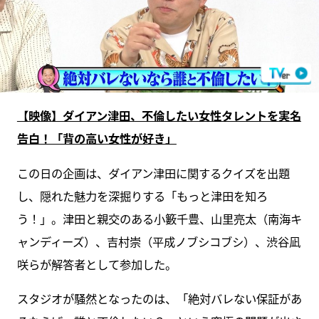
【映像】ダイアン津田、不倫したい女性タレントを実名
告白！「背の高い女性が好き」
この日の企画は、ダイアン津田に関するクイズを出題
し、隠れた魅力を深掘りする「もっと津田を知ろ
う！」。津田と親交のある小籔千豊、山里亮太（南海キ
ャンディーズ）、吉村崇（平成ノブシコブシ）、渋谷凪
咲らが解答者として参加した。
スタジオが騒然となったのは、「絶対バレない保証があ