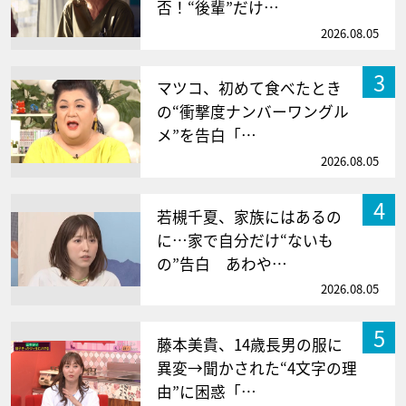
否！“後輩”だけ…
2026.08.05
3
マツコ、初めて食べたとき
の“衝撃度ナンバーワングル
メ”を告白「…
2026.08.05
4
若槻千夏、家族にはあるの
に…家で自分だけ“ないも
の”告白 あわや…
2026.08.05
5
藤本美貴、14歳長男の服に
異変→聞かされた“4文字の理
由”に困惑「…