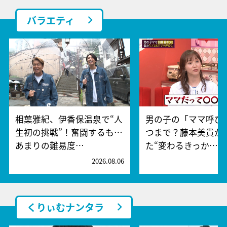
バラエティ
相葉雅紀、伊香保温泉で“人
男の子の「ママ呼び
生初の挑戦”！奮闘するも…
つまで？藤本美貴が
あまりの難易度…
た“変わるきっか…
2026.08.06
2
くりぃむナンタラ