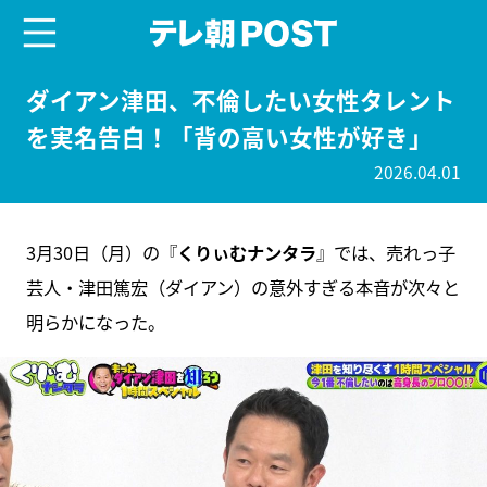
menu
テレ朝POST
ダイアン津田、不倫したい女性タレント
を実名告白！「背の高い女性が好き」
2026.04.01
3月30日（月）の『
くりぃむナンタラ
』では、売れっ子
芸人・津田篤宏（ダイアン）の意外すぎる本音が次々と
明らかになった。