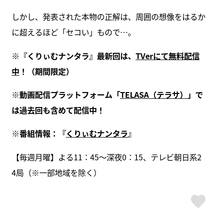
しかし、発表された本物の正解は、周囲の想像をはるか
に超えるほど「セコい」もので…。
※
『くりぃむナンタラ』最新回は、
TVer
にて無料配信
中
！（期間限定）
※
動画配信プラットフォーム「
TELASA
（テラサ）
」で
は過去回も含めて配信中！
※
番組情報：『
くりぃむナンタラ
』
【毎週月曜】よる11：45～深夜0：15、テレビ朝日系2
4局（※一部地域を除く）
ス