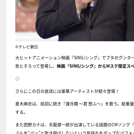
©テレビ朝日
大ヒットアニメーション映画『SING/シング』でブタのグン
弥とそろって登場し、
映画『SING/シング』からMステ限定ス
◇
さらにこの日の放送には豪華アーティストが続々登場！
倉木麻衣は、前回に続き『渡月橋 ～君 想ふ～』を歌う。総重量
する。
また西野カナは、天龍源一郎が出演している話題のCMソング
ぷんを“パッ”と吹き飛ばしたいという気持ちをポップなパフォ