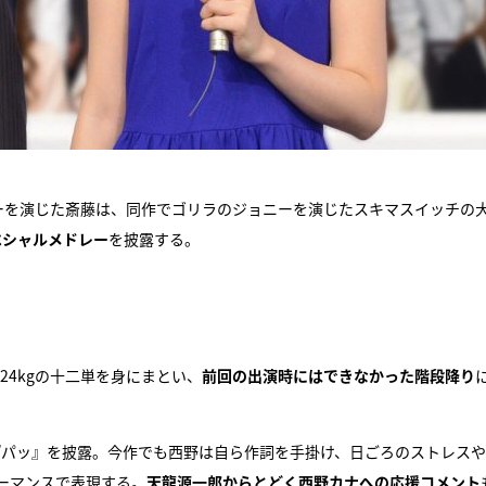
ターを演じた斎藤は、同作でゴリラのジョニーを演じたスキマスイッチの
ペシャルメドレー
を披露する。
24kgの十二単を身にまとい、
前回の出演時にはできなかった階段降り
『パッ』を披露。今作でも西野は自ら作詞を手掛け、日ごろのストレス
ーマンスで表現する。
天龍源一郎からとどく西野カナへの応援コメント