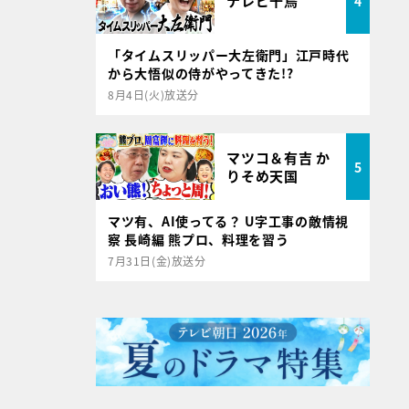
テレビ千鳥
4
「タイムスリッパー大左衛門」江戸時代
から大悟似の侍がやってきた!?
8月4日(火)放送分
マツコ＆有吉 か
5
りそめ天国
マツ有、AI使ってる？ U字工事の敵情視
察 長崎編 熊プロ、料理を習う
7月31日(金)放送分