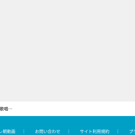
Mステにトレエン斎藤が登場！Mステ初歌唱の東京B少年はヒット曲満載ジャニーズメドレー
レ朝動画
お問い合わせ
サイト利用規約
プ