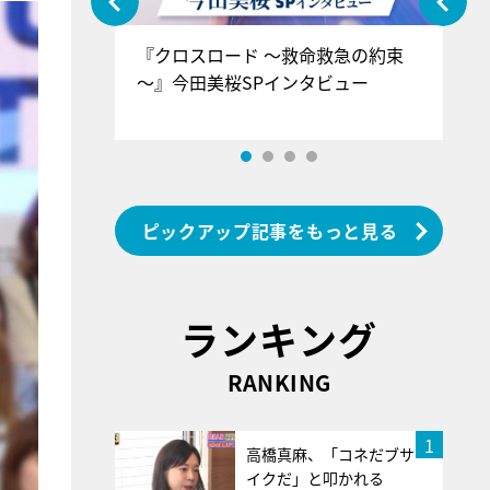
ぐ』＝LOV
『クロスロード ～救命救急の約束
『
香SPインタ
～』今田美桜SPインタビュー
ロ
ン
ピックアップ記事をもっと見る
ランキング
RANKING
1
高橋真麻、「コネだブサ
イクだ」と叩かれる