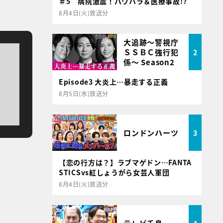
＃5 病院激震！パワハラ＆医療事故!?
8月4日(火)放送分
大追跡～警視庁
ＳＳＢＣ強行犯
2
係～ Season2
Episode3 大炎上…暴走する正義
8月5日(水)放送分
ロンドンハーツ
3
【恋の行方は？】ラブマゲドン…FANTA
STICSvs紅しょうがら女芸人軍団
8月4日(火)放送分