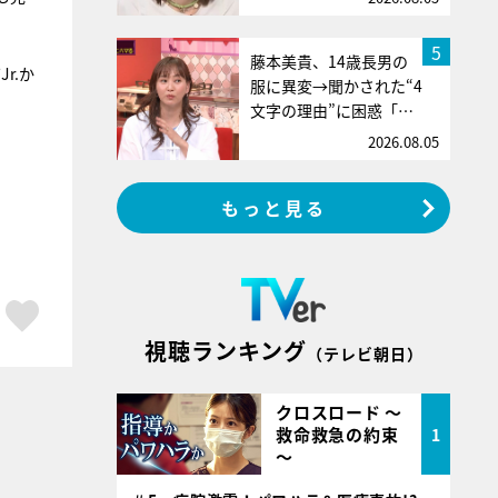
5
藤本美貴、14歳長男の
r.か
服に異変→聞かされた“4
文字の理由”に困惑「…
2026.08.05
もっと見る
ア
はてブ
スキボタン
視聴ランキング
（テレビ朝日）
クロスロード ～
救命救急の約束
1
～