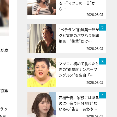
も…“マツコの一言”か
ら…
2026.08.05
2
“ベテラン”船越英一郎が
クビ覚悟のパワハラ謝罪
拒否！“後輩”だけ…
2026.08.05
大橋卓
3
マツコ、初めて食べたと
きの“衝撃度ナンバーワ
ングルメ”を告白「…
2026.08.05
に挑戦
4
若槻千夏、家族にはある
のに…家で自分だけ“な
やうっ
いもの”告白 あわや…
も見
2026.08.05