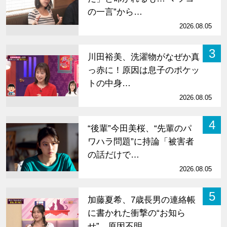
の一言”から…
2026.08.05
3
川田裕美、洗濯物がなぜか真
っ赤に！原因は息子のポケッ
トの中身…
2026.08.05
4
“後輩”今田美桜、“先輩のパ
ワハラ問題”に持論「被害者
の話だけで…
2026.08.05
5
加藤夏希、7歳長男の連絡帳
に書かれた衝撃の“お知ら
せ” 原因不明…