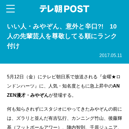
menu
テレ朝POST
いい人・みやぞん、意外と辛口?! 10
人の先輩芸人を尊敬してる順にランク
付け
2017.05.11
5月12日（金）にテレビ朝日系で放送される『金曜★ロ
ンドンハーツ』に、人気・知名度ともに急上昇中の
AN
ZEN漫才・みやぞん
が登場する。
何も知らされずにスタジオにやってきたみやぞんの前に
は、ズラリと並んだ有吉弘行、カンニング竹山、後藤輝
基（フットボールアワー）、陣内智則、千原ジュニア、