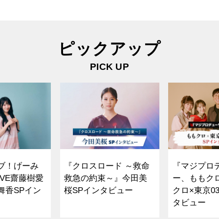
ピックアップ
PICK UP
ブ！げーみ
『クロスロード ～救命
『マジプロ
VE齋藤樹愛
救急の約束～』今田美
ー、ももク
舞香SPイン
桜SPインタビュー
クロ×東京0
タビュー