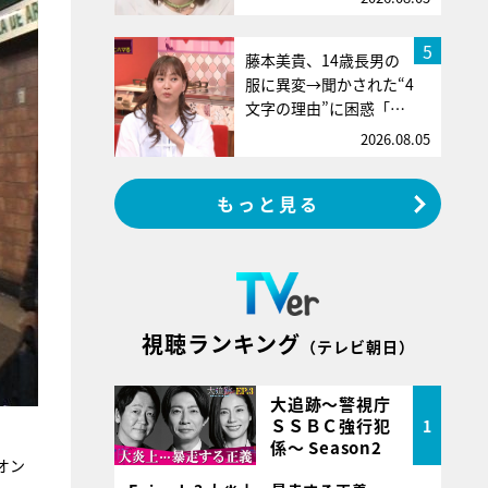
5
藤本美貴、14歳長男の
服に異変→聞かされた“4
文字の理由”に困惑「…
2026.08.05
もっと見る
視聴ランキング
（テレビ朝日）
大追跡～警視庁
ＳＳＢＣ強行犯
1
係～ Season2
オン