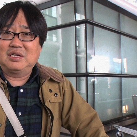
『アイ＝ラブ！げーみん
E齋藤樹愛羅＆佐々木舞
ビュー