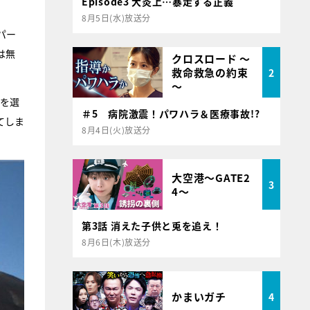
Episode3 大炎上…暴走する正義
8月5日(水)放送分
パー
は無
クロスロード ～
救命救急の約束
2
～
トを選
＃5 病院激震！パワハラ＆医療事故!?
てしま
8月4日(火)放送分
大空港～GATE2
3
4～
第3話 消えた子供と兎を追え！
8月6日(木)放送分
かまいガチ
4