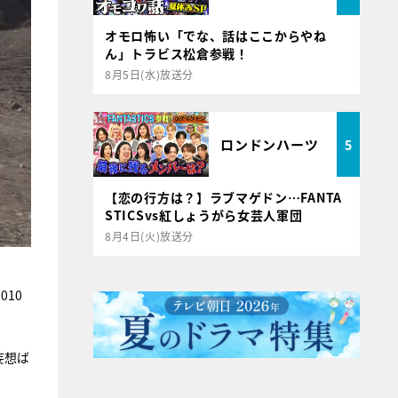
オモロ怖い「でな、話はここからやね
ん」トラビス松倉参戦！
8月5日(水)放送分
ロンドンハーツ
5
【恋の行方は？】ラブマゲドン…FANTA
STICSvs紅しょうがら女芸人軍団
8月4日(火)放送分
10
妄想ば