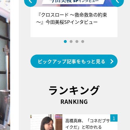
ぐ』＝LOV
『クロスロード ～救命救急の約束
『
香SPインタ
～』今田美桜SPインタビュー
ロ
ン
ピックアップ記事をもっと見る
ランキング
RANKING
1
高橋真麻、「コネだブサ
イクだ」と叩かれる