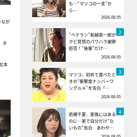
も…“マツコの一言”か
ら…
2026.08.05
りなが
2
“ベテラン”船越英一郎が
クビ覚悟のパワハラ謝罪
、タ
拒否！“後輩”だけ…
2026.08.05
松本
3
マツコ、初めて食べたと
きの“衝撃度ナンバーワ
ングルメ”を告白「…
2026.08.05
4
若槻千夏、家族にはある
のに…家で自分だけ“な
いもの”告白 あわや…
2026.08.05