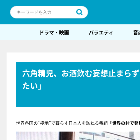
ドラマ・映画
バラエティ
音
六角精児、お酒飲む妄想止まらず
たい」
世界各国の“極地”で暮らす日本人を訪ねる番組
『世界の村で発