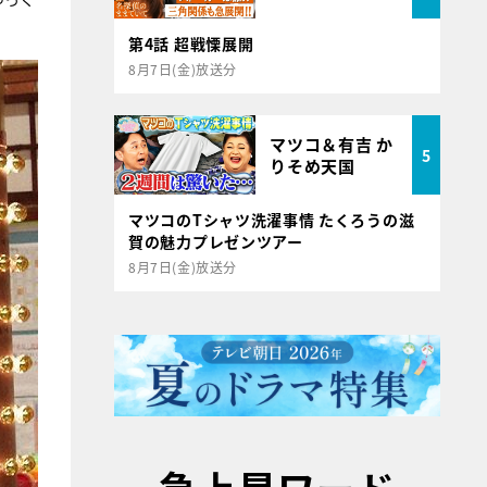
第4話 超戦慄展開
8月7日(金)放送分
マツコ＆有吉 か
5
りそめ天国
マツコのTシャツ洗濯事情 たくろうの滋
賀の魅力プレゼンツアー
8月7日(金)放送分