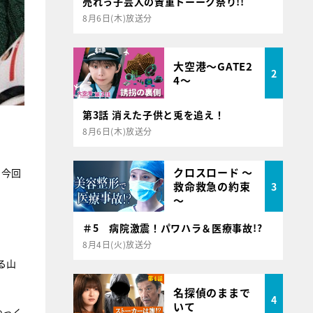
売れっ子芸人の貴重トーーク祭り!!
8月6日(木)放送分
大空港～GATE2
2
4～
第3話 消えた子供と兎を追え！
8月6日(木)放送分
クロスロード ～
、今回
救命救急の約束
3
～
＃5 病院激震！パワハラ＆医療事故!?
8月4日(火)放送分
る山
名探偵のままで
4
いて
ゆっく