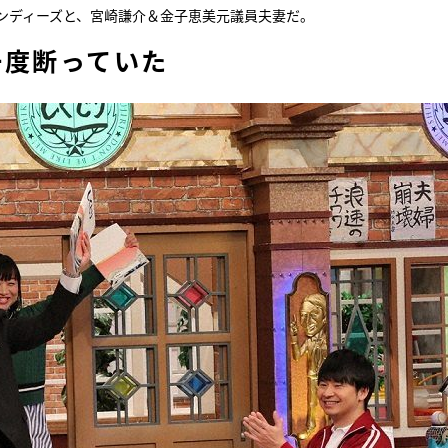
ンディーズと、宮崎謙介＆金子恵美元議員夫妻だ。
『アイ＝ラブ！げーみん
一度断っていた
E齋藤樹愛羅＆佐々木舞
ビュー