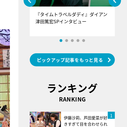
ぐ』＝LOV
『タイムトラベルダディ』ダイアン
『
香SPインタ
津田篤宏SPインタビュー
～
ピックアップ記事をもっと見る
ランキング
RANKING
1
伊藤沙莉、芦田愛菜が好
きすぎて目を合わせられ