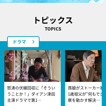
トピックス
TOPICS
ドラマ
怒涛の伏線回収に「そうい
孫娘がストーカー被
うことか！」ダイアン津田
1歳祖父が“何もでき
主演ドラマで第1…
察を動かす解決…