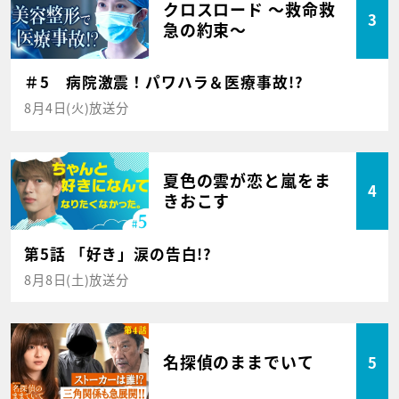
クロスロード ～救命救
3
急の約束～
＃5 病院激震！パワハラ＆医療事故!?
8月4日(火)放送分
夏色の雲が恋と嵐をま
4
きおこす
第5話 「好き」涙の告白!?
8月8日(土)放送分
名探偵のままでいて
5