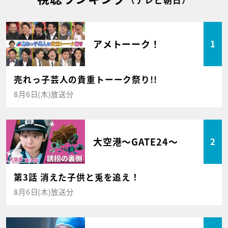
アメトーーク！
1
売れっ子芸人の貴重トーーク祭り!!
8月6日(木)放送分
大空港～GATE24～
2
第3話 消えた子供と兎を追え！
8月6日(木)放送分