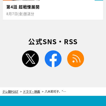
第4話 超戦慄展開
8月7日(金)放送分
公式SNS・RSS
twitter
facebook
rss
テレ朝POST
ドラマ・映画
八木莉可子、“昭和スタイル”で雰囲気激変！世界的デザイナー役で無数のヘア＆衣装姿を披露＜森英恵 Butterfly beyond＞