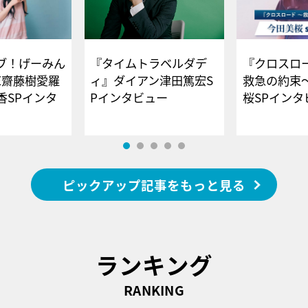
ブ！げーみん
『タイムトラベルダデ
『クロスロー
E齋藤樹愛羅
ィ』ダイアン津田篤宏S
救急の約束
香SPインタ
Pインタビュー
桜SPイ
ピックアップ記事をもっと見る
ランキング
RANKING