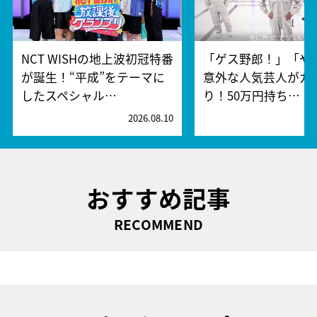
NCT WISHの地上波初冠特番
「ゲス野郎！」「や
が誕生！“平成”をテーマに
意外な人気芸人がガ
したスペシャル…
り！50万円持ち…
2026.08.10
2
おすすめ記事
RECOMMEND