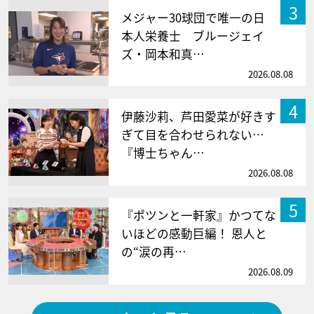
3
メジャー30球団で唯一の日
本人栄養士 ブルージェイ
ズ・岡本和真…
2026.08.08
4
伊藤沙莉、芦田愛菜が好きす
ぎて目を合わせられない…
『博士ちゃん…
2026.08.08
5
『ポツンと一軒家』かつてな
いほどの感動巨編！ 恩人と
の“涙の再…
2026.08.09