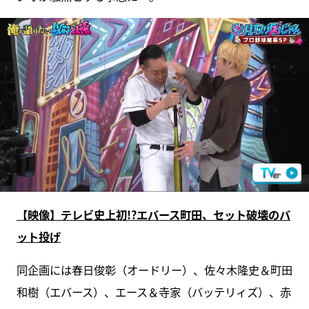
【映像】テレビ史上初!?エバース町田、セット破壊のバ
ット投げ
同企画には春日俊彰（オードリー）、佐々木隆史＆町田
和樹（エバース）、エース＆寺家（バッテリィズ）、赤