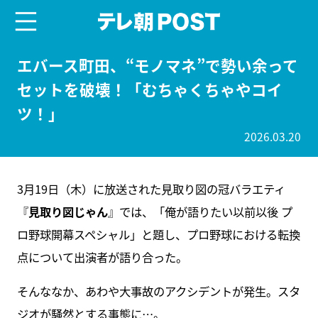
menu
テレ朝POST
エバース町田、“モノマネ”で勢い余って
セットを破壊！「むちゃくちゃやコイ
ツ！」
2026.03.20
3月19日（木）に放送された見取り図の冠バラエティ
『
見取り図じゃん
』では、「俺が語りたい以前以後 プ
ロ野球開幕スペシャル」と題し、プロ野球における転換
点について出演者が語り合った。
そんななか、あわや大事故のアクシデントが発生。スタ
ジオが騒然とする事態に…。