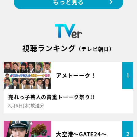
もっと見る
視聴ランキング
（テレビ朝日）
アメトーーク！
1
売れっ子芸人の貴重トーーク祭り!!
8月6日(木)放送分
大空港～GATE24～
2