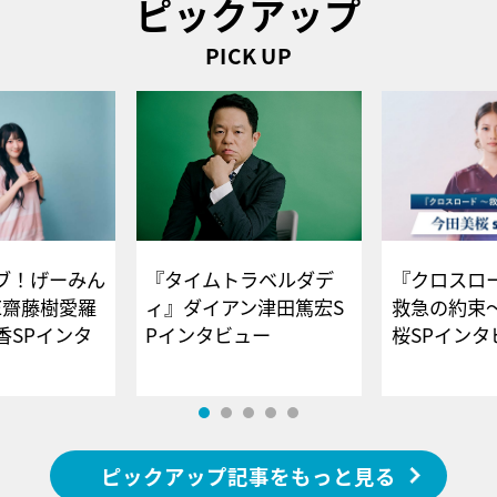
ピックアップ
PICK UP
ブ！げーみん
『タイムトラベルダデ
『クロスロー
E齋藤樹愛羅
ィ』ダイアン津田篤宏S
救急の約束
香SPインタ
Pインタビュー
桜SPイ
ピックアップ記事をもっと見る