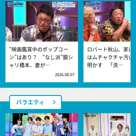
“映画鑑賞中のポップコー
ロバート秋山、家に
ン”はあり？ “なし派”銀シ
はムチャクチャ汚い
ャリ橋本、妻が…
明かす 「洗…
2026.08.07
2
バラエティ