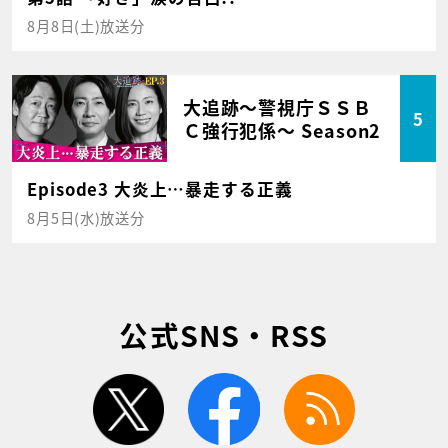
8月8日(土)放送分
大追跡～警視庁ＳＳＢ
5
Ｃ強行犯係～ Season2
Episode3 大炎上…暴走する正義
8月5日(水)放送分
公式SNS・RSS
twitter
facebook
rss