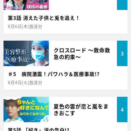
第3話 消えた子供と兎を追え！
8月6日(木)放送分
クロスロード ～救命救
3
急の約束～
＃5 病院激震！パワハラ＆医療事故!?
8月4日(火)放送分
夏色の雲が恋と嵐をま
4
きおこす
第5話 「好き」涙の告白!?