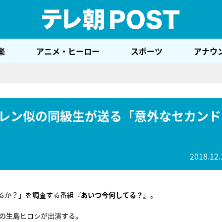
テレ
楽
アニメ・ヒーロー
スポーツ
アナウ
レン似の同級生が送る「意外なセカンド
2018.12.
るか？」を調査する番組
『あいつ今何してる？』
。
ーの生島ヒロシが出演する。