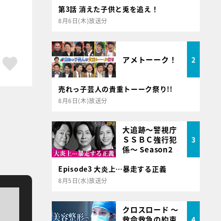
第3話 消えた子供と兎を追え！
8月6日(木)放送分
アメトーーク！
2
ア
はてブ
スキボタン
売れっ子芸人の貴重トーーク祭り!!
8月6日(木)放送分
大追跡～警視庁
ＳＳＢＣ強行犯
3
係～ Season2
Episode3 大炎上…暴走する正義
8月5日(水)放送分
クロスロード ～
救命救急の約束
4