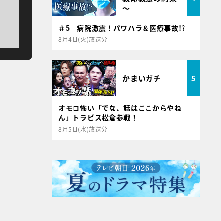
～
＃5 病院激震！パワハラ＆医療事故!?
8月4日(火)放送分
かまいガチ
5
オモロ怖い「でな、話はここからやね
ん」トラビス松倉参戦！
8月5日(水)放送分