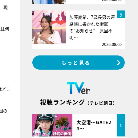
、現
5
加藤夏希、7歳長男の連
絡帳に書かれた衝撃
れは何
の“お知らせ” 原因不
明…
2026.08.05
もっと見る
はどこ
視聴ランキング
（テレビ朝日）
国の
大空港～GATE2
1
4～