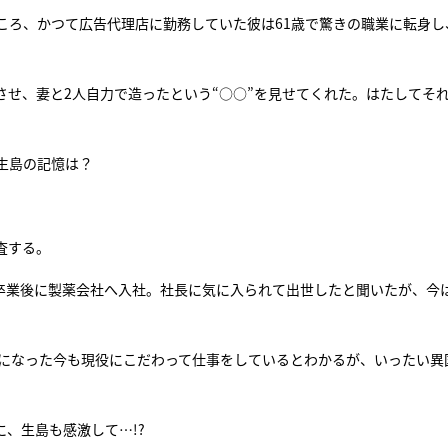
ころ、かつて広告代理店に勤務していた彼は61歳で驚きの職業に転身し
せ、妻と2人自力で造ったという“○○”を見せてくれた。はたしてそ
生島の記憶は？
査する。
卒業後に製薬会社へ入社。社長に気に入られて出世したと聞いたが、今
歳になった今も現役にこだわって仕事をしているとわかるが、いったい異
、生島も感激して…!?