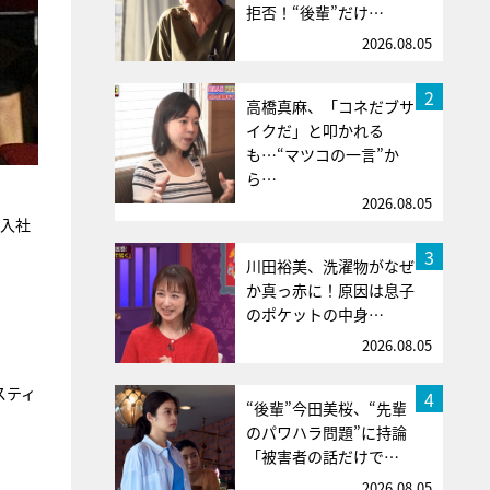
拒否！“後輩”だけ…
2026.08.05
2
高橋真麻、「コネだブサ
イクだ」と叩かれる
も…“マツコの一言”か
ら…
2026.08.05
に入社
3
川田裕美、洗濯物がなぜ
か真っ赤に！原因は息子
のポケットの中身…
2026.08.05
スティ
4
“後輩”今田美桜、“先輩
のパワハラ問題”に持論
「被害者の話だけで…
2026.08.05