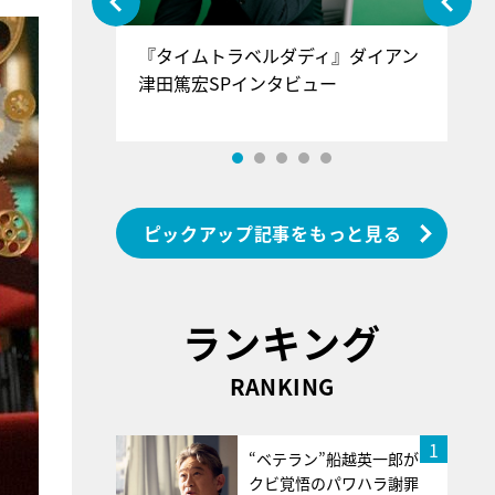
ぐ』＝LOV
『タイムトラベルダディ』ダイアン
『
香SPインタ
津田篤宏SPインタビュー
～
ピックアップ記事をもっと見る
ランキング
RANKING
1
“ベテラン”船越英一郎が
クビ覚悟のパワハラ謝罪