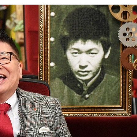
『アイ＝ラブ！げーみん
E齋藤樹愛羅＆佐々木舞
ビュー