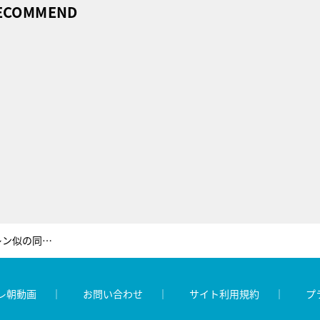
ECOMMEND
生島ヒロシ、大興奮！ウディ・アレン似の同級生が送る「意外なセカンドライフ」
レ朝動画
お問い合わせ
サイト利用規約
プ