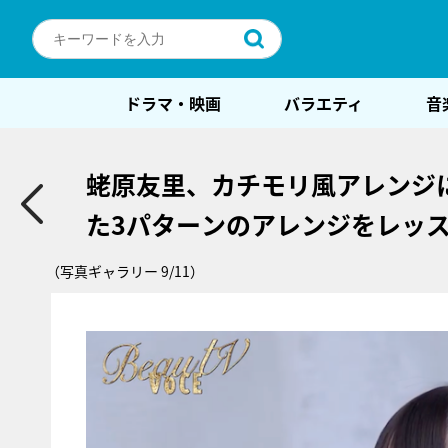
ドラマ・映画
バラエティ
音
蛯原友里、カチモリ風アレンジ
た3パターンのアレンジをレッ
（写真ギャラリー 9/11）