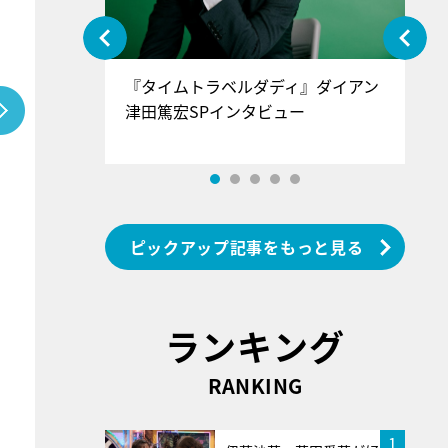
ぐ』＝LOV
『タイムトラベルダディ』ダイアン
『
香SPインタ
津田篤宏SPインタビュー
～
ピックアップ記事をもっと見る
ランキング
RANKING
1