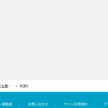
蛯原友里、カチモリ風アレンジに「私でも簡単にできそう！」シュシュを使った3パターンのアレンジをレッスン
写真9
レ朝動画
お問い合わせ
サイト利用規約
プ