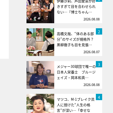
伊藤沙莉、芦田愛菜が好
きすぎて目を合わせられ
ない…『博士ちゃん…
2026.08.08
2
高橋文哉、“体のある部
分”のサイズが規格外？
黒柳徹子も目を見張…
2026.08.07
3
メジャー30球団で唯一の
日本人栄養士 ブルージ
ェイズ・岡本和真…
2026.08.08
4
マツコ、M-1ブレイク芸
人に授けた“人生の格
言”が深い…「幸せな