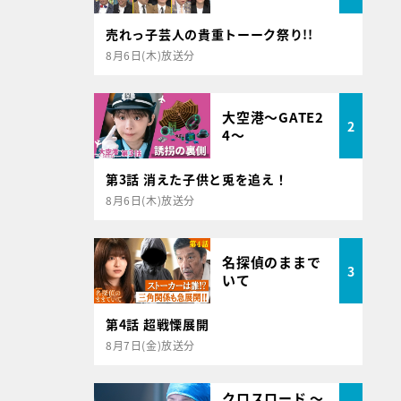
売れっ子芸人の貴重トーーク祭り!!
8月6日(木)放送分
大空港～GATE2
2
4～
第3話 消えた子供と兎を追え！
8月6日(木)放送分
名探偵のままで
3
いて
第4話 超戦慄展開
8月7日(金)放送分
クロスロード ～