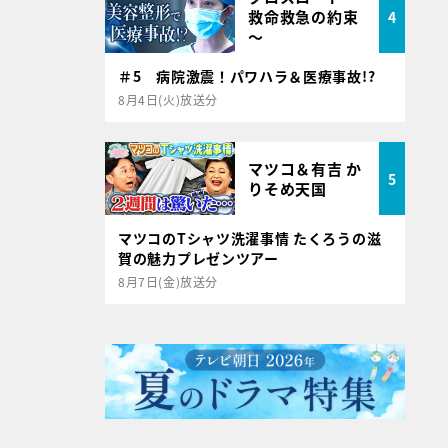
救命救急の約束
4
～
＃5 病院激震！パワハラ＆医療事故!?
8月4日(火)放送分
マツコ＆有吉 か
5
りそめ天国
マツコのTシャツ洗濯事情 たくろうの滋
賀の魅力プレゼンツアー
8月7日(金)放送分