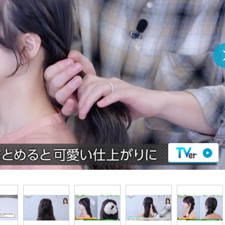
『アイ＝ラブ！げーみん
E齋藤樹愛羅＆佐々木舞
ビュー