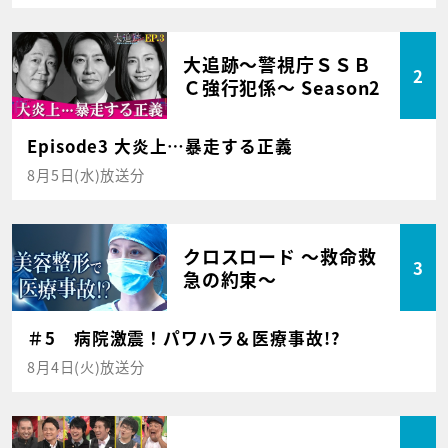
大追跡～警視庁ＳＳＢ
2
Ｃ強行犯係～ Season2
Episode3 大炎上…暴走する正義
8月5日(水)放送分
クロスロード ～救命救
3
急の約束～
＃5 病院激震！パワハラ＆医療事故!?
8月4日(火)放送分