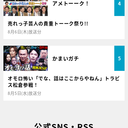
アメトーーク！
4
売れっ子芸人の貴重トーーク祭り!!
8月6日(木)放送分
かまいガチ
5
オモロ怖い「でな、話はここからやねん」トラビ
ス松倉参戦！
8月5日(水)放送分
公式SNS・RSS