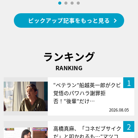
ピックアップ記事をもっと見る
ランキング
RANKING
1
“ベテラン”船越英一郎がクビ
覚悟のパワハラ謝罪拒
否！“後輩”だけ…
2026.08.05
2
高橋真麻、「コネだブサイク
だ」と叩かれるも…“マツコ