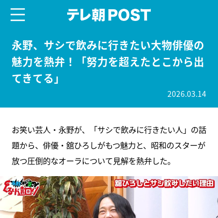
menu
テレ朝POST
永野、サシで飲みに行きたい大物俳優の
魅力を熱弁！「努力を超えたとこから出
てきてる」
2026.03.14
お笑い芸人・永野が、「サシで飲みに行きたい人」の話
題から、俳優・舘ひろしがもつ魅力と、昭和のスターが
放つ圧倒的なオーラについて見解を熱弁した。