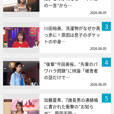
の一言”から…
2026.08.05
3
川田裕美、洗濯物がなぜか真
っ赤に！原因は息子のポケッ
トの中身…
2026.08.05
4
“後輩”今田美桜、“先輩のパ
ワハラ問題”に持論「被害者
の話だけで…
2026.08.05
5
加藤夏希、7歳長男の連絡帳
に書かれた衝撃の“お知ら
せ” 原因不明…