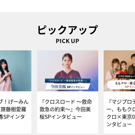
ピックアップ
PICK UP
ブ！げーみん
『クロスロード ～救命
『マジプロ
E齋藤樹愛羅
救急の約束～』今田美
ー、ももク
香SPインタ
桜SPインタビュー
クロ×東京0
ンタビュー