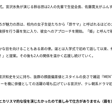
式。宮沢氷魚が演じる鈴谷昂は2人の先輩で生徒会長、佐藤寛太がふん
ころが魅力の昂は、校内の女子生徒たちから「昂サマ」と呼ばれるほどの
挨拶を行う繭を気に入り、彼女へのアプローチを開始。「姫」と呼んで
かな目を向けることもある弟の律。逞とは入学式で初めて話して以来、
！」と提案。その後も2人の関係を温かく応援し続けていく。
宮沢和史を父に持ち、抜群の顔面偏差値とスタイルの良さで雑誌『MEN’S
ューを機に俳優としての活躍の場も広げている宮沢が、テレ朝系ドラマ
とカリスマ的な役を演じたかったので楽しみで仕方がありません（繭を