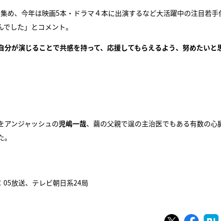
気を集め、今年は映画5本・ドラマ４本に出演するなど大活躍中の注目若手
んでした」とコメント。
自分が演じることで共感を持って、応援してもらえるよう、努めたいと
をアンジャッシュの
児嶋一哉
、繭の父親で逞の主治医でもある有数の心
た。
：05放送、テレビ朝日系24局
ツイート
シェ