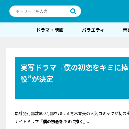
ドラマ・映画
バラエティ
音
実写ドラマ『僕の初恋をキミに捧
役”が決定
累計発行部数800万部を超える青木琴美の人気コミックが初の
ナイトドラマ
『僕の初恋をキミに捧ぐ』
。