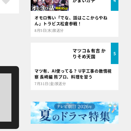
かまいガチ
4
オモロ怖い「でな、話はここからやね
ん」トラビス松倉参戦！
8月5日(水)放送分
マツコ＆有吉 か
5
りそめ天国
マツ有、AI使ってる？ U字工事の敵情視
察 長崎編 熊プロ、料理を習う
7月31日(金)放送分