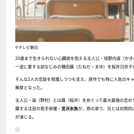
©テレビ朝日
20歳まで生きられない心臓病を抱える主人公・垣野内逞（か
一途に愛する幼なじみの種田繭（たねだ・まゆ）を桜井日奈子
そんな2人の恋路を邪魔しつつも支え、原作でも特に人気のキ
解禁となった。
主人公・逞（野村）とは繭（桜井）をめぐって最大最強の恋のライ
躍する注目の若手俳優・
宮沢氷魚
が、昂の弟で、兄とは対照的に
が演じる。
◇