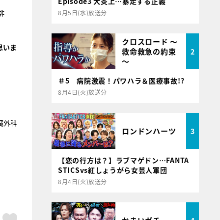
Episode3 大炎上…暴走する正義
俳
8月5日(水)放送分
クロスロード ～
思いま
救命救急の約束
2
～
＃5 病院激震！パワハラ＆医療事故!?
8月4日(火)放送分
臓外科
ロンドンハーツ
3
【恋の行方は？】ラブマゲドン…FANTA
STICSvs紅しょうがら女芸人軍団
8月4日(火)放送分
ア
はてブ
スキボタン