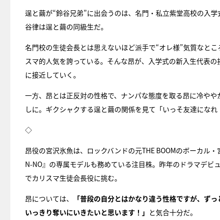
逞と繭が“鈴谷兄弟”に出会うのは、名門・私立紫堂高校の入学
谷律は逞と繭の同級生だ。
名門校の生徒会長とは思えないほど派手で“オレ様”気質なと
スマ的人気を誇っている。そんな昂が、入学式の新入生代表の
に接近していく。
一方、昂とは正反対の性格で、ナンパな態度を取る昂に冷やや
しに。ギクシャクする逞と繭の関係を見て「いっそ友達になれ
◇
昂役の宮沢氷魚は、ロックバンドの元THE BOOMのボーカル・
N-NO』の専属モデルも務めている注目株。昨年のドラマデビ
でカリスマ生徒会長役に挑む。
昂については、
「普段の自分とはかなり違う性格ですが、ずっ
いっきり奪いにいきたいと思います！」
と気合十分だ。