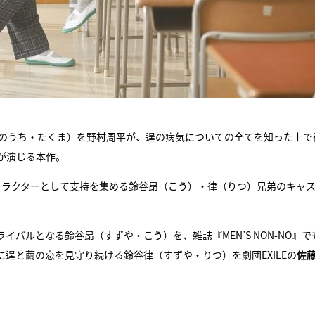
きのうち・たくま）を野村周平が、逞の病気についての全てを知った上で
が演じる本作。
ャラクターとして支持を集める鈴谷昂（こう）・律（りつ）兄弟のキャ
バルとなる鈴谷昂（すずや・こう）を、雑誌『MEN’S NON-NO』で
逞と繭の恋を見守り続ける鈴谷律（すずや・りつ）を劇団EXILEの
佐