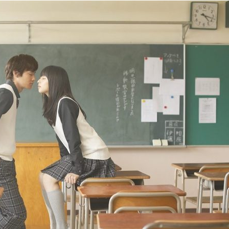
『アイ＝ラブ！げーみん
E齋藤樹愛羅＆佐々木舞
ビュー