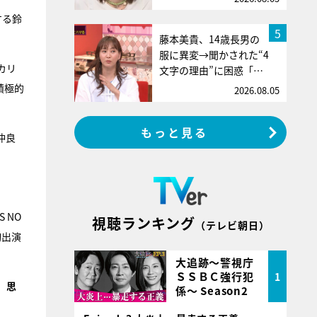
する鈴
5
藤本美貴、14歳長男の
服に異変→聞かされた“4
カリ
文字の理由”に困惑「…
積極的
2026.08.05
もっと見る
仲良
 NO
視聴ランキング
（テレビ朝日）
初出演
大追跡～警視庁
ＳＳＢＣ強行犯
1
）思
係～ Season2