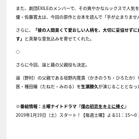
また、劇団EXILEのメンバーで、その爽やかなルックスで人
優・佐藤寛太は、今回の原作と台本を読んで「手が止まりませ
さらに、
「彼の人間臭くて愛おしい人柄を、大切に妥協せずに
す」
と真摯な意気込みを寄せてくれた。
◇
さらに今回、逞と繭の父親役も決定。
逞（野村）の父親である垣野内寛貴（かきのうち・ひろたか）
医・種田穣（たねだ・みのる）を
生瀬勝久
が演じることとなっ
※番組情報：土曜ナイトドラマ『
僕の初恋をキミに捧ぐ
』
2019年1月19日（土）スタート！【毎週土曜】よる11：15～0