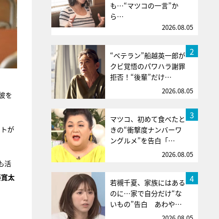
も…“マツコの一言”か
ら…
2026.08.05
2
“ベテラン”船越英一郎が
クビ覚悟のパワハラ謝罪
拒否！“後輩”だけ…
2026.08.05
彼を
3
マツコ、初めて食べたと
ストが
きの“衝撃度ナンバーワ
ングルメ”を告白「…
2026.08.05
も活
藤寛太
4
若槻千夏、家族にはある
のに…家で自分だけ“な
いもの”告白 あわや…
2026.08.05