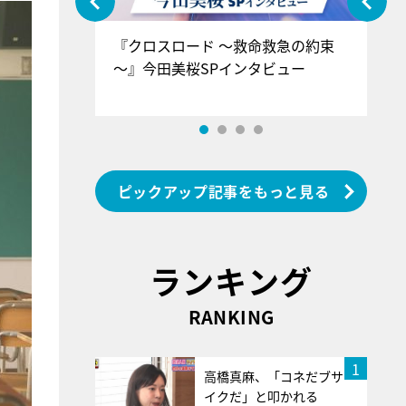
ぐ』＝LOV
『クロスロード ～救命救急の約束
『
香SPインタ
～』今田美桜SPインタビュー
ロ
ン
ピックアップ記事をもっと見る
ランキング
RANKING
1
高橋真麻、「コネだブサ
イクだ」と叩かれる