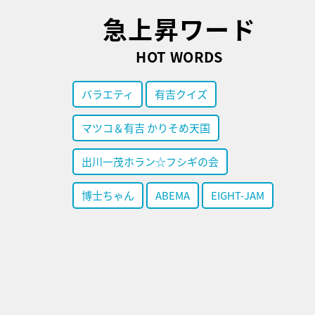
急上昇ワード
HOT WORDS
バラエティ
有吉クイズ
マツコ＆有吉 かりそめ天国
出川一茂ホラン☆フシギの会
博士ちゃん
ABEMA
EIGHT-JAM