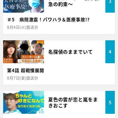
3
急の約束～
＃5 病院激震！パワハラ＆医療事故!?
8月4日(火)放送分
名探偵のままでいて
4
第4話 超戦慄展開
8月7日(金)放送分
夏色の雲が恋と嵐をま
5
きおこす