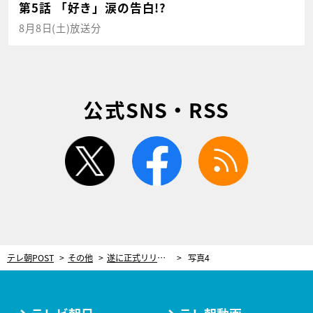
第5話 「好き」涙の告白!?
8月8日(土)放送分
公式SNS・RSS
twitter
facebook
rss
テレ朝POST
その他
遂に正式リリースのゲーム『べっぴん荘』、5カ国以上で“話題の新作”1位獲得！「マジで破壊力抜群すぎたwww」
写真4