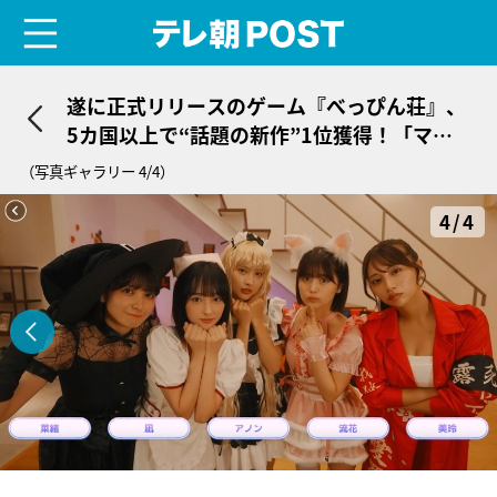
menu
テレ朝POST
遂に正式リリースのゲーム『べっぴん荘』、
5カ国以上で“話題の新作”1位獲得！「マジ
で破壊力抜群すぎたwww」
（写真ギャラリー 4/4）
4/4