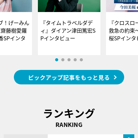
ブ！げーみん
『タイムトラベルダデ
『クロスロー
E齋藤樹愛羅
ィ』ダイアン津田篤宏S
救急の約束
香SPインタ
Pインタビュー
桜SPイ
ピックアップ記事をもっと見る
ランキング
RANKING