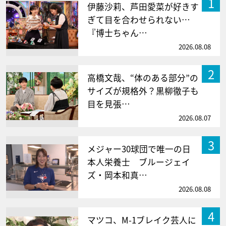
1
伊藤沙莉、芦田愛菜が好きす
ぎて目を合わせられない…
『博士ちゃん…
2026.08.08
2
高橋文哉、“体のある部分”の
サイズが規格外？黒柳徹子も
目を見張…
2026.08.07
3
メジャー30球団で唯一の日
本人栄養士 ブルージェイ
ズ・岡本和真…
2026.08.08
4
マツコ、M-1ブレイク芸人に